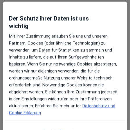
Der Schutz ihrer Daten ist uns
wichtig
Mit Ihrer Zustimmung erlauben Sie uns und unseren
Rosenpark Klinik GmbH
Partnern, Cookies (oder ähnliche Technologien) zu
Klinik
verwenden, um Daten für Statistiken zu sammeln und
Plastische Chirurgie, Dermatologie, Phlebologie
Inhalte zu liefern, die auf Ihren Surfgewohnheiten
302 Bewertungen
basieren. Wenn Sie nur notwendige Cookies akzeptieren,
werden wir nur diejenigen verwenden, die für die
Keine Online-Terminbuchung über jameda verfügbar
ordnungsgemäße Nutzung unserer Website technisch
erforderlich sind. Notwendige Cookies können nie
Profil anzeigen
abgelehnt werden. Sie können Ihre Zustimmung jederzeit
in den Einstellungen widerrufen oder Ihre Präferenzen
aktualisieren. Erfahren Sie mehr unter
Datenschutz und
Cookie Erklärung