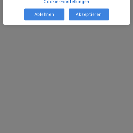
Cookie-Einstellungen
Ablehnen
Akzeptieren
Hautarztpraxis, Dres. Radloff
Gemeinschaftspraxis
Dermatologie
710 Bewertungen
Keine Online-Terminbuchung über jameda verfügbar
Profil anzeigen