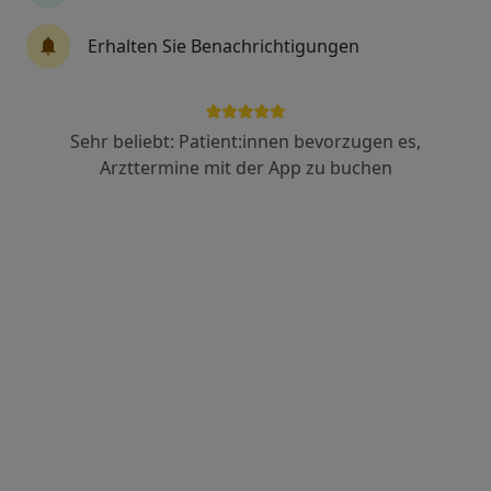
1570 Bewertungen
Erhalten Sie Benachrichtigungen
Huyssenallee 95, Essen
•
Zu Google Maps
MVZ Derma Rüttenscheid
Sehr beliebt: Patient:innen bevorzugen es,
Keine Online-Terminbuchung über jameda verfügbar
Arzttermine mit der App zu buchen
Profil anzeigen
Hautarztpraxis Shirin Samimi-Fard &
Elena Dippel