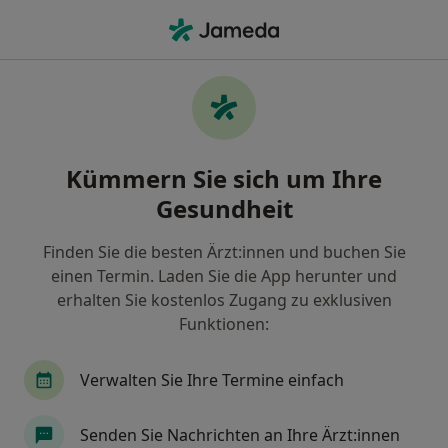
Ha
Dermatologie • Essen, Nordrhein-Westfalen
Filter & Sortierung
• 1
Zu Google Map
Dermatologie Praxen in Essen
Kümmern Sie sich um Ihre
Wie wir die Suchergebnisse sortieren
Gesundheit
Finden Sie die besten Ärzt:innen und buchen Sie
einen Termin. Laden Sie die App herunter und
erhalten Sie kostenlos Zugang zu exklusiven
Funktionen:
Verwalten Sie Ihre Termine einfach
MVZ Derma Rüttenscheid
Medizinisches Versorgungszentrum
Senden Sie Nachrichten an Ihre Ärzt:innen
Dermatologie, Venerologie, Allergologie