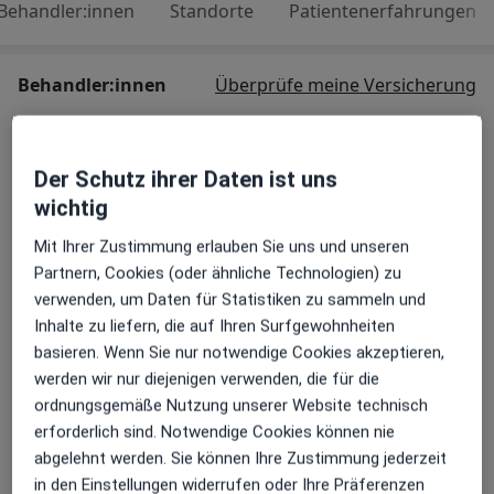
Behandler:innen
Standorte
Patientenerfahrungen
Behandler:innen
Überprüfe meine Versicherung
Dr. Georg Gropper
Der Schutz ihrer Daten ist uns
Zahnarzt
wichtig
6 Bewertungen
Mit Ihrer Zustimmung erlauben Sie uns und unseren
Partnern, Cookies (oder ähnliche Technologien) zu
Dr. Natalie Sickinger
verwenden, um Daten für Statistiken zu sammeln und
Zahnärztin
Inhalte zu liefern, die auf Ihren Surfgewohnheiten
4 Bewertungen
basieren. Wenn Sie nur notwendige Cookies akzeptieren,
werden wir nur diejenigen verwenden, die für die
ordnungsgemäße Nutzung unserer Website technisch
Jens Heinrich
erforderlich sind. Notwendige Cookies können nie
Zahnarzt
abgelehnt werden. Sie können Ihre Zustimmung jederzeit
5 Bewertungen
in den Einstellungen widerrufen oder Ihre Präferenzen