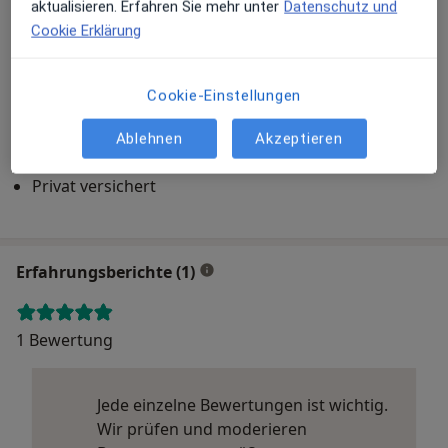
aktualisieren. Erfahren Sie mehr unter
Datenschutz und
Zu Google Maps
Cookie Erklärung
Cookie-Einstellungen
Dr.med. Jasmin Fischer und Caroline Kirschbaum
Ablehnen
Akzeptieren
Konrad-Adenauer-Allee 33, 86150 Augsburg
Versicherungen
Privat versichert
Erfahrungsberichte (1)
1 Bewertung
Jede einzelne Bewertungen ist wichtig.
Wir prüfen und moderieren