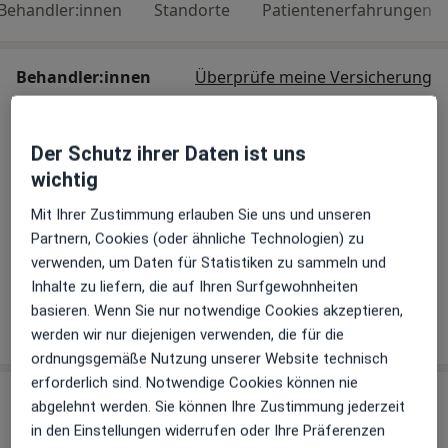
Behandler:innen
Standorte
Patientenerfahrungen
Behandler:innen
Überprüfe meine Versicherung
Dr. med. Jasmin Fischer
Der Schutz ihrer Daten ist uns
Frauenärztin (Gynäkologin)
wichtig
25 Bewertungen
Mit Ihrer Zustimmung erlauben Sie uns und unseren
Partnern, Cookies (oder ähnliche Technologien) zu
Caroline Kirschbaum
verwenden, um Daten für Statistiken zu sammeln und
Inhalte zu liefern, die auf Ihren Surfgewohnheiten
Frauenärztin (Gynäkologin)
basieren. Wenn Sie nur notwendige Cookies akzeptieren,
18 Bewertungen
werden wir nur diejenigen verwenden, die für die
ordnungsgemäße Nutzung unserer Website technisch
erforderlich sind. Notwendige Cookies können nie
Praxis
abgelehnt werden. Sie können Ihre Zustimmung jederzeit
in den Einstellungen widerrufen oder Ihre Präferenzen