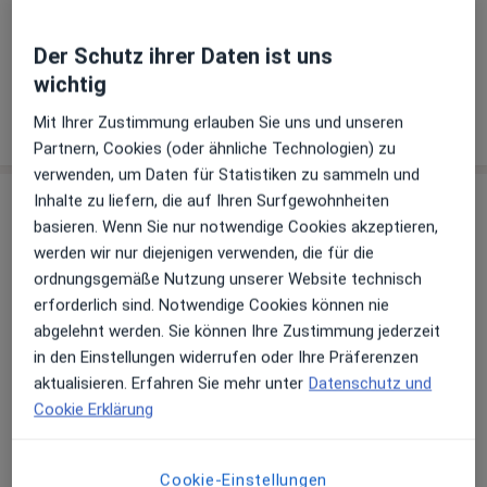
Prof. Dr. med. Ralf Kiesslich
Der Schutz ihrer Daten ist uns
wichtig
Internist, Gastroenterologe
7 Bewertungen
Mit Ihrer Zustimmung erlauben Sie uns und unseren
Partnern, Cookies (oder ähnliche Technologien) zu
verwenden, um Daten für Statistiken zu sammeln und
Praxis
Inhalte zu liefern, die auf Ihren Surfgewohnheiten
basieren. Wenn Sie nur notwendige Cookies akzeptieren,
werden wir nur diejenigen verwenden, die für die
ordnungsgemäße Nutzung unserer Website technisch
Zu Google Maps
erforderlich sind. Notwendige Cookies können nie
abgelehnt werden. Sie können Ihre Zustimmung jederzeit
in den Einstellungen widerrufen oder Ihre Präferenzen
Helios HSK Wiesbaden Klinik für Innere Medizin II
aktualisieren. Erfahren Sie mehr unter
Datenschutz und
Gastroenterologie, Hepatologie + Endokrinologie
Cookie Erklärung
Ludwig-Erhard-Str. 90, 65199 Wiesbaden
Versicherungen
Gesetzlich versichert
Cookie-Einstellungen