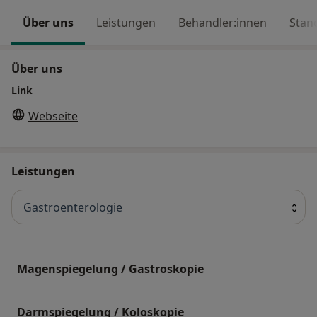
Über uns
Leistungen
Behandler:innen
Stan
Über uns
Link
Webseite
Leistungen
Gastroenterologie
Magenspiegelung / Gastroskopie
Darmspiegelung / Koloskopie