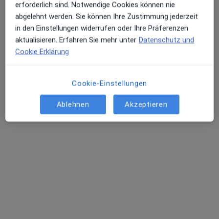
erforderlich sind. Notwendige Cookies können nie
Kardiologische und Internistische Praxis Nierstein Dr. med. Rafael Laskowski und Kollegen
abgelehnt werden. Sie können Ihre Zustimmung jederzeit
in den Einstellungen widerrufen oder Ihre Präferenzen
aktualisieren. Erfahren Sie mehr unter
Datenschutz und
Dr. med. Rafael
Cookie Erklärung
Laskowski
Internist
Keine Online-Terminbuchung über jameda verfügbar
Cookie-Einstellungen
Profil anzeigen
Ablehnen
Akzeptieren
Praxis für Kardiologie Montabaur Dr.