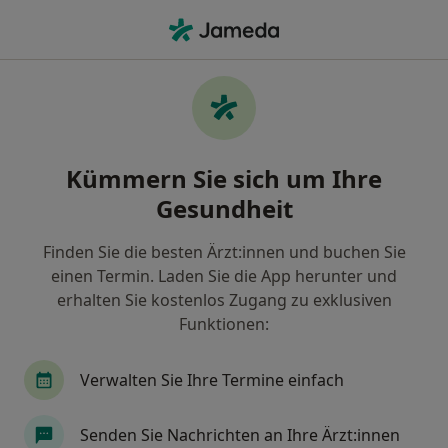
Ha
Innere Medizin • Wiesbaden, Hessen
Filter & Sortierung
• 1
Zu Google Map
Innere Medizin Praxen in Wiesbaden
Kümmern Sie sich um Ihre
Wie wir die Suchergebnisse sortieren
Gesundheit
Finden Sie die besten Ärzt:innen und buchen Sie
einen Termin. Laden Sie die App herunter und
erhalten Sie kostenlos Zugang zu exklusiven
Funktionen:
Verwalten Sie Ihre Termine einfach
Gemeinschaftspraxis Gonsenheim
Gemeinschaftspraxis
Senden Sie Nachrichten an Ihre Ärzt:innen
Innere Medizin, Pneumologie (Lungenerkrankungen)