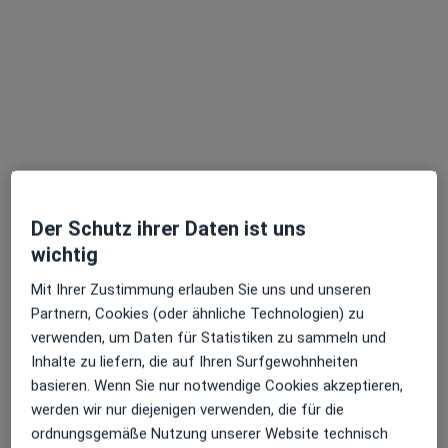
Kardiologische und Internistische Praxis
Nierstein Dr. med. Rafael Laskowski und
Der Schutz ihrer Daten ist uns
Kollegen
wichtig
Praxis
·
Mehr
Hausarztpraxis, Kardiologie, Innere Medizin
Mit Ihrer Zustimmung erlauben Sie uns und unseren
437 Bewertungen
Partnern, Cookies (oder ähnliche Technologien) zu
verwenden, um Daten für Statistiken zu sammeln und
Inhalte zu liefern, die auf Ihren Surfgewohnheiten
Adresse 1
Adresse 2
basieren. Wenn Sie nur notwendige Cookies akzeptieren,
werden wir nur diejenigen verwenden, die für die
ordnungsgemäße Nutzung unserer Website technisch
Mühlgasse 5, Nierstein
•
Zu Google Maps