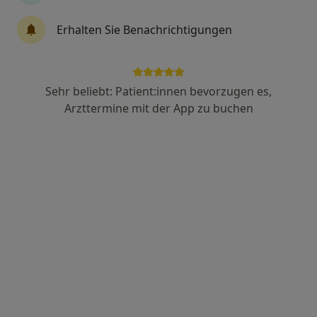
413 Bewertungen
Erhalten Sie Benachrichtigungen
Breite Straße 31, Mainz
•
Zu Google Maps
Gemeinschaftspraxis Gonsenheim
Sehr beliebt: Patient:innen bevorzugen es,
Keine Online-Terminbuchung über jameda verfügbar
Arzttermine mit der App zu buchen
Profil anzeigen
Dres. Frank Jaschke und Renée Jaschke
Gemeinschaftspraxis
·
Hausarztpraxis, Innere Medizin, Chronische Erkrankungen