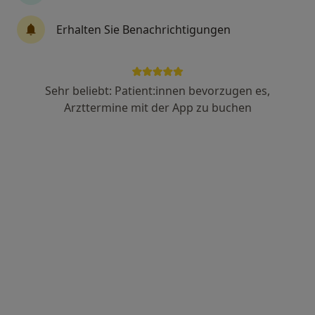
Innere Medizin, Pneumologie (Lungenerkrankungen)
413 Bewertungen
Erhalten Sie Benachrichtigungen
Breite Straße 31, Mainz
•
Zu Google Maps
Gemeinschaftspraxis Gonsenheim
Sehr beliebt: Patient:innen bevorzugen es,
Arzttermine mit der App zu buchen
Keine Online-Terminbuchung über jameda verfügbar
Profil anzeigen
Dres. Frank Jaschke und Renée Jaschke
Gemeinschaftspraxis