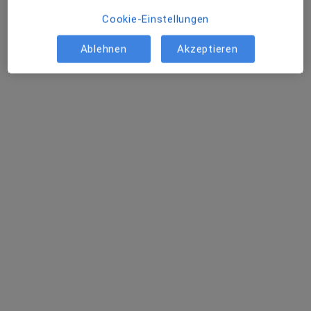
Mühlgasse 5, Nierstein
•
Zu Google Maps
Cookie-Einstellungen
Kardiologische und Internistische Praxis Nierstein Dr. med. Rafael Laskowski und Kollegen
Ablehnen
Akzeptieren
Dr. med. Rafael
Laskowski
Internist
Keine Online-Terminbuchung über jameda verfügbar
Profil anzeigen