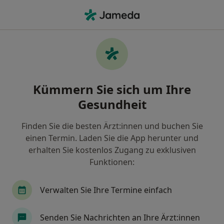
Ha
Innere Medizin • Mainz-Kostheim, Wiesbaden, Hessen
Filter & Sortierung
• 1
Zu Google Map
Innere Medizin Praxen in Mainz-
Kümmern Sie sich um Ihre
Kostheim, Wiesbaden
Gesundheit
Wie wir die Suchergebnisse sortieren
Finden Sie die besten Ärzt:innen und buchen Sie
einen Termin. Laden Sie die App herunter und
erhalten Sie kostenlos Zugang zu exklusiven
Funktionen:
Verwalten Sie Ihre Termine einfach
Gemeinschaftspraxis Gonsenheim
Senden Sie Nachrichten an Ihre Ärzt:innen
Gemeinschaftspraxis