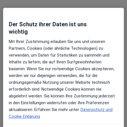
in Gebieten nahe Ihrer Suche.
Der Schutz ihrer Daten ist uns
wichtig
Mit Ihrer Zustimmung erlauben Sie uns und unseren
Partnern, Cookies (oder ähnliche Technologien) zu
verwenden, um Daten für Statistiken zu sammeln und
Inhalte zu liefern, die auf Ihren Surfgewohnheiten
Kardiologische und Internistische Praxis
basieren. Wenn Sie nur notwendige Cookies akzeptieren,
Nierstein Dr. med. Rafael Laskowski und
werden wir nur diejenigen verwenden, die für die
Kollegen
ordnungsgemäße Nutzung unserer Website technisch
Praxis
erforderlich sind. Notwendige Cookies können nie
·
Mehr
Hausarztpraxis, Kardiologie, Innere Medizin
abgelehnt werden. Sie können Ihre Zustimmung jederzeit
437 Bewertungen
in den Einstellungen widerrufen oder Ihre Präferenzen
aktualisieren. Erfahren Sie mehr unter
Datenschutz und
Cookie Erklärung
Adresse 1
Adresse 2