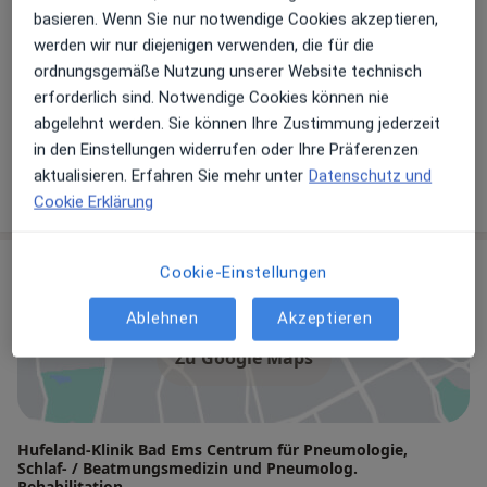
basieren. Wenn Sie nur notwendige Cookies akzeptieren,
Internist
werden wir nur diejenigen verwenden, die für die
ordnungsgemäße Nutzung unserer Website technisch
erforderlich sind. Notwendige Cookies können nie
Dr. med. Wolfgang Neumeister
abgelehnt werden. Sie können Ihre Zustimmung jederzeit
Internist, Pneumologe, Schlafmediziner
in den Einstellungen widerrufen oder Ihre Präferenzen
aktualisieren. Erfahren Sie mehr unter
Datenschutz und
1 Bewertung
Cookie Erklärung
Praxis
Cookie-Einstellungen
Ablehnen
Akzeptieren
Zu Google Maps
Hufeland-Klinik Bad Ems Centrum für Pneumologie,
Schlaf- / Beatmungsmedizin und Pneumolog.
Rehabilitation