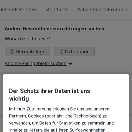
Behandler:innen
Standorte
Patientenerfahrungen
Andere Gesundheitseinrichtungen suchen
Wonach suchen Sie?
Dermatologe
Orthopäde
Andere Fachgebiete suchen
Über uns
Der Schutz ihrer Daten ist uns
Link
wichtig
Webseite
Mit Ihrer Zustimmung erlauben Sie uns und unseren
Partnern, Cookies (oder ähnliche Technologien) zu
verwenden, um Daten für Statistiken zu sammeln und
Behandler:innen
Inhalte zu liefern, die auf Ihren Surfgewohnheiten