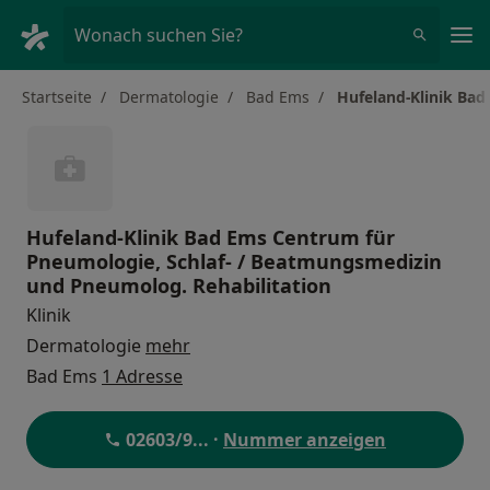
Ha
Wonach suchen Sie?
Startseite
Dermatologie
Bad Ems
Hufeland-Klinik Ba
Hufeland-Klinik Bad Ems Centrum für
Pneumologie, Schlaf- / Beatmungsmedizin
und Pneumolog. Rehabilitation
Klinik
Dermatologie
mehr
Bad Ems
1 Adresse
02603/9
... ·
Nummer anzeigen