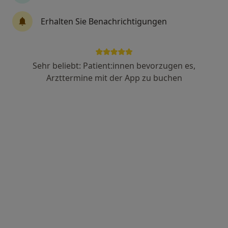
Allgemeinmedizin, Kardiologie, Innere Medizin
Erhalten Sie Benachrichtigungen
257 Bewertungen
Brenscheder Str. 50, Bochum
•
Zu Google Maps
Praxis Kirchviertel - Allgemeinmedizin und Privatkardiologie
Sehr beliebt: Patient:innen bevorzugen es,
Arzttermine mit der App zu buchen
Keine Online-Terminbuchung über jameda verfügbar
Profil anzeigen
Praxis Dr. Süleyman Soytürk Facharzt für