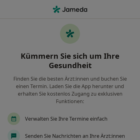
Ha
Innere Medizin • Bochum, Nordrhein-Westfalen
Filter & Sortierung
• 1
Zu Google Map
Innere Medizin Praxen in Bochum
Kümmern Sie sich um Ihre
Wie wir die Suchergebnisse sortieren
Gesundheit
Finden Sie die besten Ärzt:innen und buchen Sie
einen Termin. Laden Sie die App herunter und
erhalten Sie kostenlos Zugang zu exklusiven
Funktionen:
Verwalten Sie Ihre Termine einfach
Praxis Kirchviertel - Allgemeinmedizin
und Privatkardiologie
Senden Sie Nachrichten an Ihre Ärzt:innen
Praxis