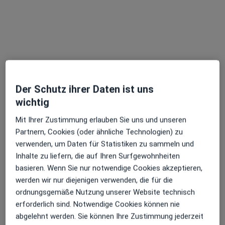
außerhalb von Bochum, Nordrhein-Westfalen in
Gebieten nahe Ihrer Suche.
Der Schutz ihrer Daten ist uns
wichtig
Mit Ihrer Zustimmung erlauben Sie uns und unseren
überörtl. Gem.Praxis Dres. Sophia Freitag
Partnern, Cookies (oder ähnliche Technologien) zu
Elke Wolferink und Ondina Isabela Rau
verwenden, um Daten für Statistiken zu sammeln und
Gemeinschaftspraxis
Inhalte zu liefern, die auf Ihren Surfgewohnheiten
Hausarztpraxis, Innere Medizin
basieren. Wenn Sie nur notwendige Cookies akzeptieren,
434 Bewertungen
werden wir nur diejenigen verwenden, die für die
ordnungsgemäße Nutzung unserer Website technisch
Zu Google
erforderlich sind. Notwendige Cookies können nie
Sebastianusstr. 8-12, Korschenbroich
•
Maps
abgelehnt werden. Sie können Ihre Zustimmung jederzeit
überörtl. Gem.Praxis Dres. Sophia Freitag Elke Wolferink und Ondina Isabela Rau