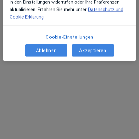
in den Einstellungen widerrufen oder Ihre Präferenzen
aktualisieren. Erfahren Sie mehr unter
Datenschutz und
Cookie Erklärung
Ondina Isabela Rau
Dr. med. Elke
Dr. med. Sophia
Internist
Wolferink
Freitag
Internist
Internist
Cookie-Einstellungen
Keine Online-Terminbuchung über jameda verfügbar
Ablehnen
Akzeptieren
Profil anzeigen
Gesundheitszentrum Dres. Klaus Göbels