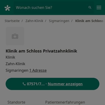
Ha
Wonach suchen Sie?
Startseite
Zahn-Klinik
Sigmaringen
Klinik am Schloss 
Klinik am Schloss Privatzahnklinik
Klinik
Zahn-Klinik
Sigmaringen
1 Adresse
07571/7
... ·
Nummer anzeigen
Standorte
Patientenerfahrungen