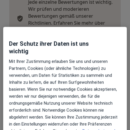
Jede einzelne Bewertungen ist wichtig.
Wir prüfen und moderieren
Bewertungen gemäß unserer
Richtlinien. Erfahren Sie mehr über
Bewertungen und wie wir Sterne
Mehr über Me
berechnen unter
Mehr erfahren
Der Schutz ihrer Daten ist uns
wichtig
Mit Ihrer Zustimmung erlauben Sie uns und unseren
Partnern, Cookies (oder ähnliche Technologien) zu
verwenden, um Daten für Statistiken zu sammeln und
Bewertungen durchsuchen
Inhalte zu liefern, die auf Ihren Surfgewohnheiten
basieren. Wenn Sie nur notwendige Cookies akzeptieren,
werden wir nur diejenigen verwenden, die für die
ordnungsgemäße Nutzung unserer Website technisch
erforderlich sind. Notwendige Cookies können nie
abgelehnt werden. Sie können Ihre Zustimmung jederzeit
Wir sind seit einigen Jahren in der Klinik am
in den Einstellungen widerrufen oder Ihre Präferenzen
Schloss und alles ist Top. Von den Ärzten bis zum