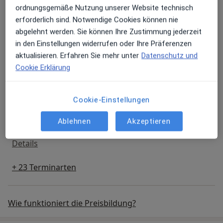
Beschwerden/Schmerzen
ordnungsgemäße Nutzung unserer Website technisch
Behandlung von akuten Beschwerden/Schmerze
Details
erforderlich sind. Notwendige Cookies können nie
abgelehnt werden. Sie können Ihre Zustimmung jederzeit
in den Einstellungen widerrufen oder Ihre Präferenzen
Bleaching - Zahnaufhellung
aktualisieren. Erfahren Sie mehr unter
Datenschutz und
Bleaching - Zahnaufhellung
Details
Cookie Erklärung
CMD / Kiefergelenk (Beratung)
CMD / Kiefergelenk (Beratung)
Cookie-Einstellungen
Details
Ablehnen
Akzeptieren
Endodontologie
Endodontologie
Details
+ 23 Terminarten
Wie funktioniert die Preisbildung?