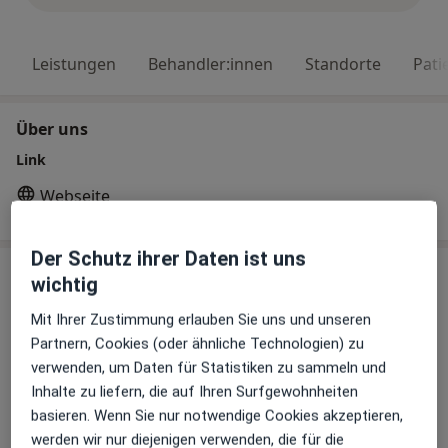
Leistungen
Behandler:innen
Standorte
Pati
Über uns
Link
Webseite
Der Schutz ihrer Daten ist uns
Leistungen
wichtig
Mit Ihrer Zustimmung erlauben Sie uns und unseren
Erstuntersuchung (Neupatient/in)
Partnern, Cookies (oder ähnliche Technologien) zu
verwenden, um Daten für Statistiken zu sammeln und
Erstuntersuchung (Neupatient/in)
Details
Inhalte zu liefern, die auf Ihren Surfgewohnheiten
basieren. Wenn Sie nur notwendige Cookies akzeptieren,
Behandlung von akuten
werden wir nur diejenigen verwenden, die für die