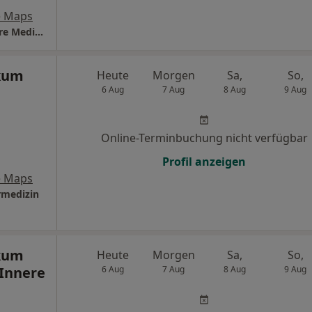
e Maps
Universitätsklinikum Ulm Zentrum für Innere Medizin Klinik für Innere Medizin I
ikum
Heute
Morgen
Sa,
So,
6 Aug
7 Aug
8 Aug
9 Aug
Online-Terminbuchung nicht verfügbar
Profil anzeigen
e Maps
rmedizin
ikum
Heute
Morgen
Sa,
So,
Innere
6 Aug
7 Aug
8 Aug
9 Aug