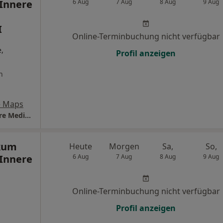
Innere
6 Aug
7 Aug
8 Aug
9 Aug
I
Online-Terminbuchung nicht verfügbar
,
Profil anzeigen
n
e Maps
Universitätsklinikum Ulm Zentrum für Innere Medizin Klinik für Innere Medizin III
ikum
Heute
Morgen
Sa,
So,
Innere
6 Aug
7 Aug
8 Aug
9 Aug
Online-Terminbuchung nicht verfügbar
Profil anzeigen