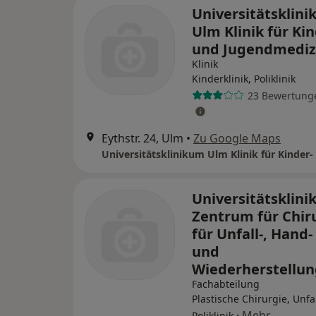
Universitätsklin
Ulm Klinik für Kin
und Jugendmediz
Klinik
Kinderklinik, Poliklinik
23 Bewertung
Eythstr. 24, Ulm
•
Zu Google Maps
Universitätsklin
Zentrum für Chiru
für Unfall-, Hand-
und
Wiederherstellun
Fachabteilung
Plastische Chirurgie, Unfa
·
Mehr
Poliklinik