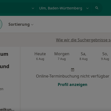
et, Erkrankung, Name
z.B. Berlin
Sortierung
Wie wir die Suchergebnisse s
ikum
Heute
Morgen
Sa,
So,
6 Aug
7 Aug
8 Aug
9 Aug
 und
Online-Terminbuchung nicht verfügbar
Profil anzeigen
en
Universitätsklinikum Ulm Klinik für Frauenheilkunde und Geburtshilfe