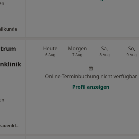
en
eilkunde
ntrum
Heute
Morgen
Sa,
So,
6 Aug
7 Aug
8 Aug
9 Aug
nklinik
Online-Terminbuchung nicht verfügbar
Profil anzeigen
en
Kinderwunschzentrum UniFee Universitätsfrauenklinik Ulm