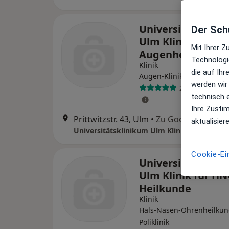
Universitätsklin
Der Schu
Ulm Klinik für
Mit Ihrer 
Augenheilkunde
Technologi
Klinik
die auf Ih
Augen-Klinik, Poliklinik
werden wir
22 Bewertung
technisch 
Ihre Zusti
Prittwitzstr. 43, Ulm
•
Zu Google Maps
aktualisier
Universitätsklinikum Ulm Klinik für Augen
Cookie-Ei
Universitätsklin
Ulm Klinik für HN
Heilkunde
Klinik
Hals-Nasen-Ohrenheilkun
Poliklinik