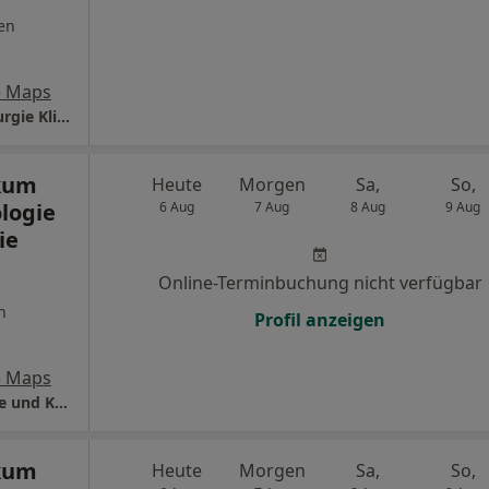
en
e Maps
Universitätsklinikum Ulm Zentrum für Chirurgie Klinik für Unfall-, Hand- Plastische und Wiederherstellungschirurgie
ikum
Heute
Morgen
Sa,
So,
ologie
6 Aug
7 Aug
8 Aug
9 Aug
ie
Online-Terminbuchung nicht verfügbar
n
Profil anzeigen
e Maps
Universitätsklinikum Ulm Klinik für Urologie und Kinderurologie
ikum
Heute
Morgen
Sa,
So,