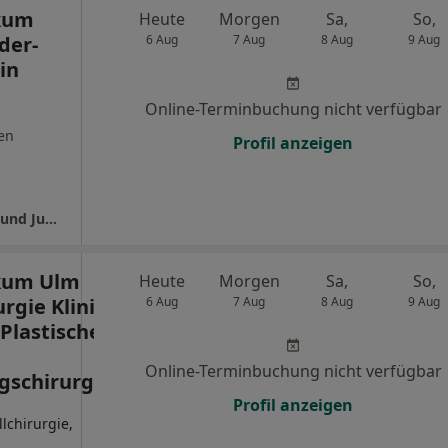
ikum
Heute
Morgen
Sa,
So,
der-
6 Aug
7 Aug
8 Aug
9 Aug
in
Online-Terminbuchung nicht verfügbar
en
Profil anzeigen
Universitätsklinikum Ulm Klinik für Kinder- und Jugendmedizin
ikum Ulm
Heute
Morgen
Sa,
So,
rgie Klinik
6 Aug
7 Aug
8 Aug
9 Aug
 Plastische
Online-Terminbuchung nicht verfügbar
gschirurgie
Profil anzeigen
llchirurgie,