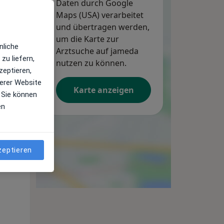
Daten durch Google
Maps (USA) verarbeitet
und übertragen werden,
Mo,
Di,
Mi,
um die Karte zur
10 Aug
11 Aug
12 Aug
nliche
Arztsuche auf jameda
zu liefern,
nutzen zu können.
zeptieren,
erer Website
Karte anzeigen
 Sie können
en
zeptieren
Mo,
Di,
Mi,
10 Aug
11 Aug
12 Aug