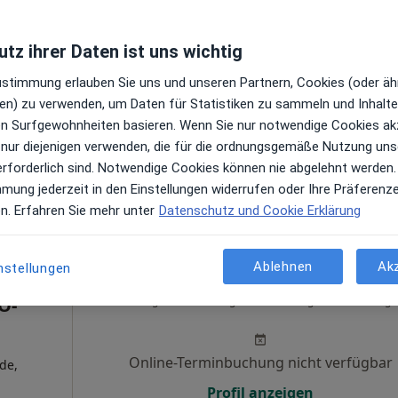
ikum
Heute
Morgen
Sa,
So,
tz ihrer Daten ist uns wichtig
6 Aug
7 Aug
8 Aug
9 Aug
Zustimmung erlauben Sie uns und unseren Partnern, Cookies (oder äh
en) zu verwenden, um Daten für Statistiken zu sammeln und Inhalte 
ren Surfgewohnheiten basieren. Wenn Sie nur notwendige Cookies ak
Online-Terminbuchung nicht verfügbar
 nur diejenigen verwenden, die für die ordnungsgemäße Nutzung uns
en
Profil anzeigen
erforderlich sind. Notwendige Cookies können nie abgelehnt werden.
mmung jederzeit in den Einstellungen widerrufen oder Ihre Präferenz
en. Erfahren Sie mehr unter
Datenschutz und Cookie Erklärung
heilkunde
Ablehnen
Ak
nstellungen
ikum
Heute
Morgen
Sa,
So,
O-
6 Aug
7 Aug
8 Aug
9 Aug
Online-Terminbuchung nicht verfügbar
de,
Profil anzeigen