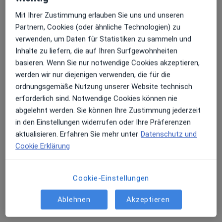
suchtkranke Männer Abt.Psychosomatik
u.Psychotherapie
Mit Ihrer Zustimmung erlauben Sie uns und unseren
Fachabteilung
Partnern, Cookies (oder ähnliche Technologien) zu
Psychiatrie & Psychotherapie, Psychosomatik
verwenden, um Daten für Statistiken zu sammeln und
Inhalte zu liefern, die auf Ihren Surfgewohnheiten
Mönchkopfstr. 21, Gaggenau
•
Zu Google Maps
basieren. Wenn Sie nur notwendige Cookies akzeptieren,
Fachklinik Fischer-Haus Klinik für suchtkranke Männer Abt.Psychosomatik u.Psychotherapie
werden wir nur diejenigen verwenden, die für die
Keine Online-Terminbuchung über jameda verfügbar
ordnungsgemäße Nutzung unserer Website technisch
erforderlich sind. Notwendige Cookies können nie
Profil anzeigen
abgelehnt werden. Sie können Ihre Zustimmung jederzeit
in den Einstellungen widerrufen oder Ihre Präferenzen
aktualisieren. Erfahren Sie mehr unter
Datenschutz und
Videosprechstunde verfügbar
Cookie Erklärung
In Ihrer Nähe sind derzeit keine Ärzte oder
Heilberufler für Termine vor Ort verfügbar. Buchen
Cookie-Einstellungen
Sie stattdessen eine Videosprechstunde
Ablehnen
Akzeptieren