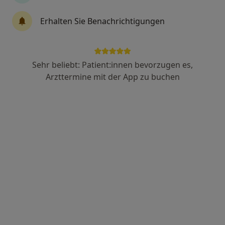
Psychiatrie & Psychotherapie, Psychosomatik
30 Bewertungen
Erhalten Sie Benachrichtigungen
Alte Dobler Str. 8, Bad Herrenalb
•
Zu Google Maps
SANIMA Klinik am Mayenberg GmbH
Sehr beliebt: Patient:innen bevorzugen es,
Arzttermine mit der App zu buchen
Keine Online-Terminbuchung über jameda verfügbar
Profil anzeigen
Celenus Klinik Bad Herrenalb Abt.