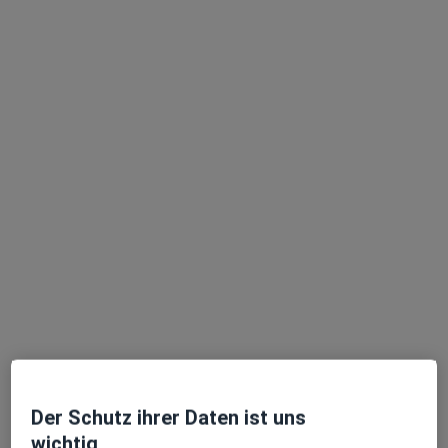
Psychotherapie
Fachabteilung
Psychiatrie & Psychotherapie
Zu Google
Kurpromenade 42, Bad Herrenalb
•
Maps
Celenus Klinik Bad Herrenalb Abt. Psychotherapie
Keine Online-Terminbuchung über jameda verfügbar
Profil anzeigen
Der Schutz ihrer Daten ist uns
Fachklinik Fischer-Haus Klinik für
wichtig