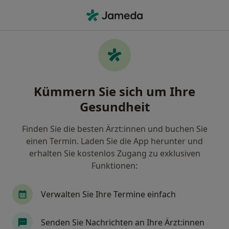
Ha
Psychiatrie & Psychotherapie • Bad Herrenalb, Baden-Württemberg
Filter & Sortierung
• 1
Zu Google Map
Psychiatrie & Psychotherapie Praxen in
Kümmern Sie sich um Ihre
Bad Herrenalb
Gesundheit
Wie wir die Suchergebnisse sortieren
Finden Sie die besten Ärzt:innen und buchen Sie
einen Termin. Laden Sie die App herunter und
erhalten Sie kostenlos Zugang zu exklusiven
Funktionen:
Verwalten Sie Ihre Termine einfach
SANIMA Klinik am Mayenberg GmbH
Senden Sie Nachrichten an Ihre Ärzt:innen
Klinik