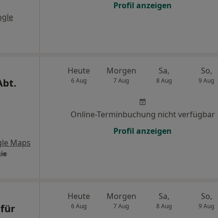
Profil anzeigen
ogle
Heute
Morgen
Sa,
So,
Abt.
6 Aug
7 Aug
8 Aug
9 Aug
Online-Terminbuchung nicht verfügbar
Profil anzeigen
gle Maps
ie
Heute
Morgen
Sa,
So,
 für
6 Aug
7 Aug
8 Aug
9 Aug