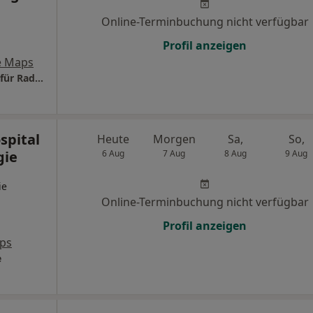
Online-Terminbuchung nicht verfügbar
Profil anzeigen
e Maps
Cellitinnen-Krankenhaus St. Marien Institut für Radiologie
spital
Heute
Morgen
Sa,
So,
gie
6 Aug
7 Aug
8 Aug
9 Aug
ie
Online-Terminbuchung nicht verfügbar
Profil anzeigen
ps
e