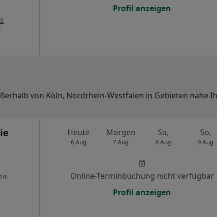
Profil anzeigen
s
e
ußerhalb von Köln, Nordrhein-Westfalen in Gebieten nahe I
ie
Heute
Morgen
Sa,
So,
6 Aug
7 Aug
8 Aug
9 Aug
Online-Terminbuchung nicht verfügbar
en
Profil anzeigen