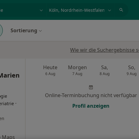
et, Erkrankung, Name
z.B. Berlin
Sortierung
Wie wir die Suchergebnisse s
Heute
Morgen
Sa,
So,
Marien
6 Aug
7 Aug
8 Aug
9 Aug
Online-Terminbuchung nicht verfügbar
ogie
·
riatrie
Profil anzeigen
en
e Maps