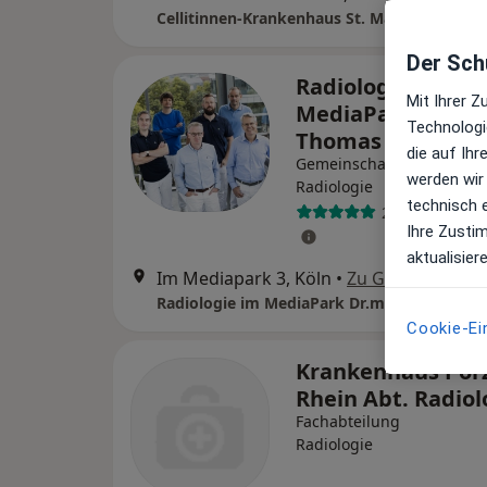
Cellitinnen-Krankenhaus St. Marien
Der Schu
Radiologie im
Mit Ihrer 
MediaPark Dr.me
Technologi
Thomas Steimel u
die auf Ih
Gemeinschaftspraxis
werden wir
Radiologie
technisch 
2 Bewertunge
Ihre Zusti
aktualisier
Im Mediapark 3, Köln
•
Zu Google Maps
Cookie-Ei
Krankenhaus Por
Rhein Abt. Radio
Fachabteilung
Radiologie