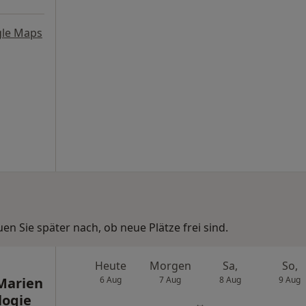
le Maps
n Sie später nach, ob neue Plätze frei sind.
Heute
Morgen
Sa,
So,
Marien
6 Aug
7 Aug
8 Aug
9 Aug
logie