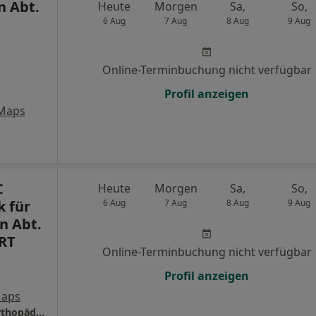
n Abt.
Heute
Morgen
Sa,
So,
6 Aug
7 Aug
8 Aug
9 Aug
Online-Terminbuchung nicht verfügbar
Profil anzeigen
 Maps
C
Heute
Morgen
Sa,
So,
k für
6 Aug
7 Aug
8 Aug
9 Aug
n Abt.
RT
Online-Terminbuchung nicht verfügbar
Profil anzeigen
Maps
ATOS ORTHOPARC Klinik GmbH Klinik für Orthopädie in Köln Abt. Radiologie und MRT