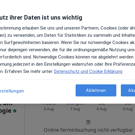
tz ihrer Daten ist uns wichtig
Heute
Morgen
Sa,
So,
Zustimmung erlauben Sie uns und unseren Partnern, Cookies (oder äh
d.
6 Aug
7 Aug
8 Aug
9 Aug
en) zu verwenden, um Daten für Statistiken zu sammeln und Inhalte 
.w.
ren Surfgewohnheiten basieren. Wenn Sie nur notwendige Cookies ak
 nur diejenigen verwenden, die für die ordnungsgemäße Nutzung uns
Online-Terminbuchung nicht verfügbar
erforderlich sind. Notwendige Cookies können nie abgelehnt werden.
n
Profil anzeigen
mmung jederzeit in den Einstellungen widerrufen oder Ihre Präferenz
en. Erfahren Sie mehr unter
Datenschutz und Cookie Erklärung
Radiologie im MediaPark Dr.med. Thomas Steimel u.w.
Ablehnen
Ak
nstellungen
z am
Heute
Morgen
Sa,
So,
logie
6 Aug
7 Aug
8 Aug
9 Aug
Online-Terminbuchung nicht verfügbar