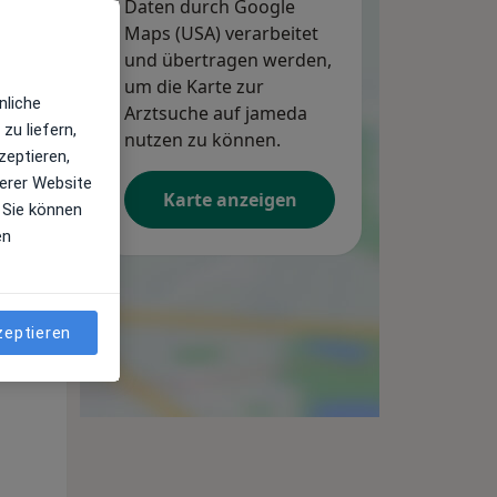
Daten durch Google
Maps (USA) verarbeitet
und übertragen werden,
um die Karte zur
Mo,
Di,
Mi,
nliche
10 Aug
Arztsuche auf jameda
11 Aug
12 Aug
zu liefern,
nutzen zu können.
zeptieren,
erer Website
Karte anzeigen
 Sie können
en
zeptieren
Mo,
Di,
Mi,
10 Aug
11 Aug
12 Aug