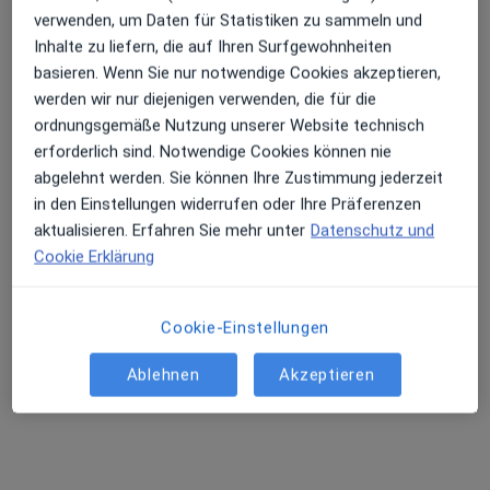
verwenden, um Daten für Statistiken zu sammeln und
Inhalte zu liefern, die auf Ihren Surfgewohnheiten
basieren. Wenn Sie nur notwendige Cookies akzeptieren,
werden wir nur diejenigen verwenden, die für die
ordnungsgemäße Nutzung unserer Website technisch
Dental21 Hamburg am Jungfernstieg
erforderlich sind. Notwendige Cookies können nie
Medizinisches Versorgungszentrum
abgelehnt werden. Sie können Ihre Zustimmung jederzeit
Zahnarzt, Zahn-Klinik
in den Einstellungen widerrufen oder Ihre Präferenzen
55 Bewertungen
aktualisieren. Erfahren Sie mehr unter
Datenschutz und
Cookie Erklärung
Kleine Rosenstr. 14, Hamburg
•
Zu Google Maps
Dental21 Hamburg am Jungfernstieg
Cookie-Einstellungen
Ablehnen
Akzeptieren
Jacco Stein
Alexandra Nowak
Linda Kraume
Zahnarzt
Zahnarzt
Zahnarzt
Keine Online-Terminbuchung über jameda verfügbar