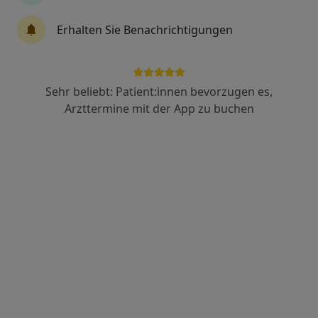
Zahn-Klinik
Erhalten Sie Benachrichtigungen
7 Bewertungen
Heiligen-Geist-Kamp 1 c, Lübeck
•
Zu Google Maps
Zahnärztliche Gem.Praxis am Stadtpark Otte & Partner
Sehr beliebt: Patient:innen bevorzugen es,
Arzttermine mit der App zu buchen
Keine Online-Terminbuchung über jameda verfügbar
Profil anzeigen
Helios Agnes Karll Krankenhaus Abt.