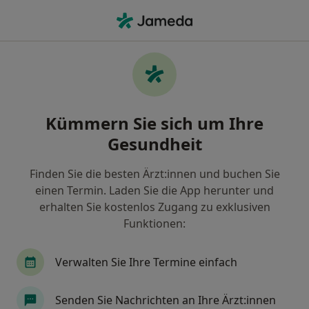
Ha
Zahn-Klinik • Lübeck, Schleswig-Holstein
Filter & Sortierung
• 1
Zu Google Map
Zahn-Klinik Praxen in Lübeck
Kümmern Sie sich um Ihre
Wie wir die Suchergebnisse sortieren
Gesundheit
Finden Sie die besten Ärzt:innen und buchen Sie
einen Termin. Laden Sie die App herunter und
erhalten Sie kostenlos Zugang zu exklusiven
Funktionen:
Verwalten Sie Ihre Termine einfach
Zahnärztliche Gem.Praxis am Stadtpark
Otte & Partner
Senden Sie Nachrichten an Ihre Ärzt:innen
Gemeinschaftspraxis