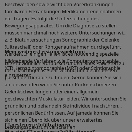
Beschwerden sowie wichtigen Vorerkrankungen
familiären Erkrankungen Medikamenteneinnahmen
etc. fragen. Es folgt die Untersuchung des
Bewegungsapparates. Um die Diagnose zu stellen
müssen manchmal noch weitere Untersuchungen wie
z. B. Blutuntersuchungen Sonographie der Gelenke
(Ultraschall) oder Röntgenaufnahmen durchgeführt
Mein weiteres Leistungs­spektrum
werden. In einigen Fällen ist es notwendig spezielle
bildgebende Verfahren wie Computertomographie
Die individuellen Voraussetzungen eines Patienten zu
(CT) Kernspintomographie (MRT) oder Szintigraphie
berücksichtigen ist sehr wichtig um die am besten
einzusetzen.
passende Therapie zu finden. Gerne können Sie sich
an uns wenden wenn Sie unter Rückenschmerzen
Gelenkschwellungen oder einer allgemein
geschwächten Muskulatur leiden. Wir untersuchen Sie
gründlich und behandeln Sie individuell nach Ihren
persönlichen Bedürfnissen. Auf jameda können Sie
sich einen Überblick über unser erweitertes
CT-gesteuerte Infiltrationen
Leistungsspektrum verschaffen.
Was sind CT-gesteuerte Infiltrationen?