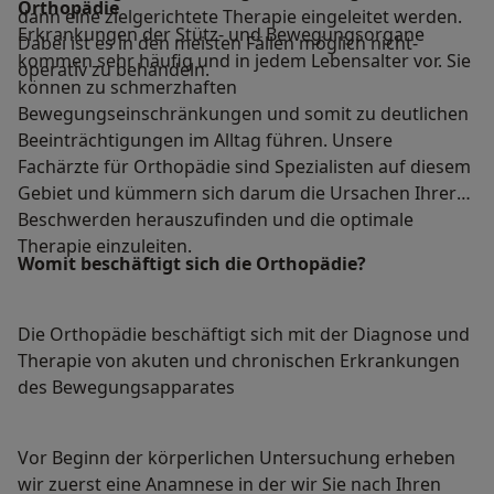
Orthopädie
dann eine zielgerichtete Therapie eingeleitet werden.
Erkrankungen der Stütz- und Bewegungsorgane
Dabei ist es in den meisten Fällen möglich nicht-
kommen sehr häufig und in jedem Lebensalter vor. Sie
operativ zu behandeln.
können zu schmerzhaften
Bewegungseinschränkungen und somit zu deutlichen
Beeinträchtigungen im Alltag führen. Unsere
Fachärzte für Orthopädie
sind Spezialisten auf diesem
Gebiet und kümmern sich darum die Ursachen Ihrer
Beschwerden herauszufinden und die optimale
Therapie einzuleiten.
Womit beschäftigt sich die Orthopädie?
Die Orthopädie beschäftigt sich mit der Diagnose und
Therapie von akuten und chronischen Erkrankungen
des Bewegungsapparates
Vor Beginn der körperlichen Untersuchung erheben
wir zuerst eine Anamnese in der wir Sie nach Ihren