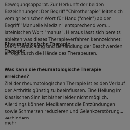
Bewegungsapparat. Zur Herkunft der beiden
Bezeichnungen: Der Begriff "Chirotherapie" leitet sich
vom griechischen Wort für Hand ("cheir") ab der
Begriff "Manuelle Medizin" entsprechend vom
lateinischen Wort "manus". Hieraus lässt sich bereits
ableiten was dieses Therapieverfahren kennzeichnet:
Rheumatologische Therapie
Die Untersuchung und Behandlung der Beschwerden
Therapie
erfolgt durch die Hände des Therapeuten.
Was kann die rheumatologische Therapie
erreichen?
Ziel der rheumatologischen Therapie ist es den Verlauf
der Arthritis günstig zu beeinflussen. Eine Heilung im
klassischen Sinn ist bisher leider nicht möglich.
Allerdings können Medikament die Entzündungen
sowie Schmerzen reduzieren und Gelenkzerstörungen
verhindern.
Über mich
mehr