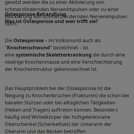
gesetzt werden die zu einer Aktivierung von
schmerzlindernden Nervenimpulsen oder zu einer
Osteoporose-Behandlung
Blockierung von schmerzfördernden Nervenimpulsen
Was ist Osteoporose und wen trifft sie?
führt.
Die
Osteoporose
– im Volksmund auch als
"
Knochenschwund
" bezeichnet – ist
eine
systemische Skeletterkrankung
die durch eine
niedrige Knochenmasse und eine Verschlechterung
der Knochenstruktur gekennzeichnet ist.
Das Hauptproblem bei der Osteoporose ist die
Neigung zu Knochenbrüchen (Frakturen) die schon bei
banalen Stürzen oder bei alltäglichen Tätigkeiten
(Heben und Tragen) auftreten können. Besonders
häufig sind Wirbelkörper der hüftgelenksnahe
Oberschenkel (Schenkelhals) der Unterarm der
Oberarm und das Becken betroffen.