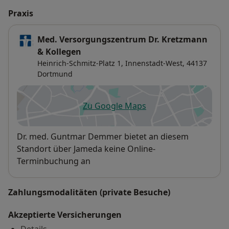
Praxis
Med. Versorgungszentrum Dr. Kretzmann
& Kollegen
Heinrich-Schmitz-Platz 1,
Innenstadt-West
, 44137
Dortmund
Zu Google Maps
öffnet in einer neuen Registe
Verfügbarkeit
Dr. med. Guntmar Demmer bietet an diesem
Standort über Jameda keine Online-
Terminbuchung an
Zahlungsmodalitäten (private Besuche)
Akzeptierte Versicherungen
Details