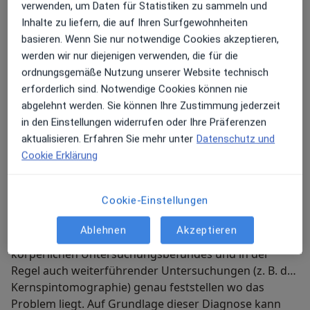
verwenden, um Daten für Statistiken zu sammeln und
Inhalte zu liefern, die auf Ihren Surfgewohnheiten
Womit beschäftigt sich die Neurochirurgie?
basieren. Wenn Sie nur notwendige Cookies akzeptieren,
werden wir nur diejenigen verwenden, die für die
ordnungsgemäße Nutzung unserer Website technisch
Die Neurochirurgie beschäftigt sich mit der operativen
erforderlich sind. Notwendige Cookies können nie
aber auch nicht-operativen Behandlung von
abgelehnt werden. Sie können Ihre Zustimmung jederzeit
Erkrankungen des Nervensystems und seiner
in den Einstellungen widerrufen oder Ihre Präferenzen
Umgebungsstrukturen.
aktualisieren. Erfahren Sie mehr unter
Datenschutz und
Cookie Erklärung
Ein typisches Beispiel ist der
Bandscheibenvorfall. Drückt Bandscheibengewebe auf
Cookie-Einstellungen
Nervenwurzeln verursacht dies charakteristische
Beschwerden – je nach Lokalisation. Neurochirurgen
Ablehnen
Akzeptieren
können anhand des Beschwerdebildes des
körperlichen Untersuchungsbefundes und in der
Regel auch weiterführender Untersuchungen (z. B. der
Kernspintomographie) genau feststellen wo das
Problem liegt. Auf Grundlage dieser Diagnose kann