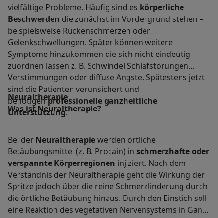
vielfältige Probleme. Häufig sind es
körperliche
Beschwerden
die zunächst im Vordergrund stehen –
beispielsweise Rückenschmerzen oder
Gelenkschwellungen. Später können weitere
Symptome hinzukommen die sich nicht eindeutig
zuordnen lassen z. B. Schwindel Schlafstörungen
Verstimmungen oder diffuse Ängste. Spätestens jetzt
sind die Patienten verunsichert und
Neuraltherapie
benötigen
professionelle ganzheitliche
Was ist Neuraltherapie?
Unterstützung
.
Bei der
Neuraltherapie
werden örtliche
Betäubungsmittel (z. B. Procain) in
schmerzhafte oder
verspannte Körperregionen
injiziert. Nach dem
Verständnis der Neuraltherapie geht die Wirkung der
Spritze jedoch über die reine Schmerzlinderung durch
die örtliche Betäubung hinaus. Durch den Einstich soll
eine Reaktion des vegetativen Nervensystems in Gang