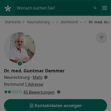
Ha
Wonach suchen Sie?
Startseite
Neurochirurg
Dortmund
Dr. med. Gu
Stadt ändern
Stadt ändern
Dr. med.
Guntmar Demmer
über Spezialisierungen
Neurochirurg
·
Mehr
Dortmund
1 Adresse
85 Bewertungen
Kontaktdaten anzeigen