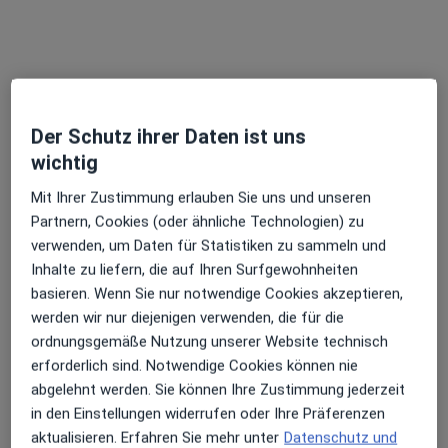
·
Mehr
Hals-Nasen-Ohren-Arzt, Allergologe
33 Bewertungen
Am Windachfeld 11, Eching
•
Zu Google Maps
HNO Praxis Eching Dres. Gottfried Feuchtgruber Engelbert Fiehl und Simone Fröba-Bade
Der Schutz ihrer Daten ist uns
Dieser Arzt bzw. diese Ärztin bietet keine Online-Terminbuchung an diesem Standort an.
wichtig
Terminanfrage senden
Mit Ihrer Zustimmung erlauben Sie uns und unseren
Partnern, Cookies (oder ähnliche Technologien) zu
verwenden, um Daten für Statistiken zu sammeln und
Inhalte zu liefern, die auf Ihren Surfgewohnheiten
basieren. Wenn Sie nur notwendige Cookies akzeptieren,
werden wir nur diejenigen verwenden, die für die
ordnungsgemäße Nutzung unserer Website technisch
erforderlich sind. Notwendige Cookies können nie
abgelehnt werden. Sie können Ihre Zustimmung jederzeit
in den Einstellungen widerrufen oder Ihre Präferenzen
Michael Behrendt
aktualisieren. Erfahren Sie mehr unter
Datenschutz und
Hals-Nasen-Ohren-Arzt