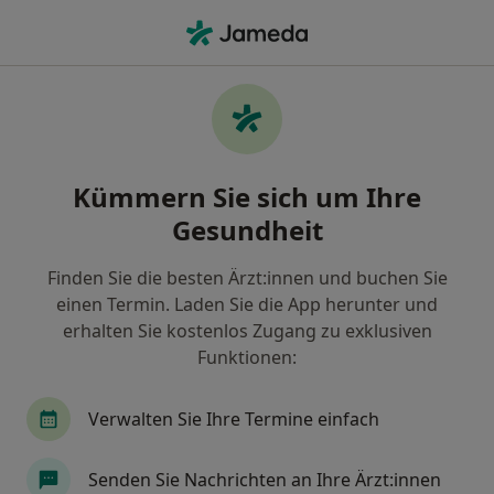
Ha
Hals-Nasen-Ohren-Arzt • Breitbrunn Am Ammersee, Herrsching am Ammersee, Bayern
Filter & Sortierung
Zu Google Maps
HNO-Ärzte in Herrsching am Ammersee,
Kümmern Sie sich um Ihre
Breitbrunn Am Ammersee
Gesundheit
Wie wir die Suchergebnisse sortieren
Finden Sie die besten Ärzt:innen und buchen Sie
einen Termin. Laden Sie die App herunter und
erhalten Sie kostenlos Zugang zu exklusiven
Funktionen:
Verwalten Sie Ihre Termine einfach
Dr. med. Rainer Königsberger
Senden Sie Nachrichten an Ihre Ärzt:innen
·
Mehr
Hals-Nasen-Ohren-Arzt, Allergologe