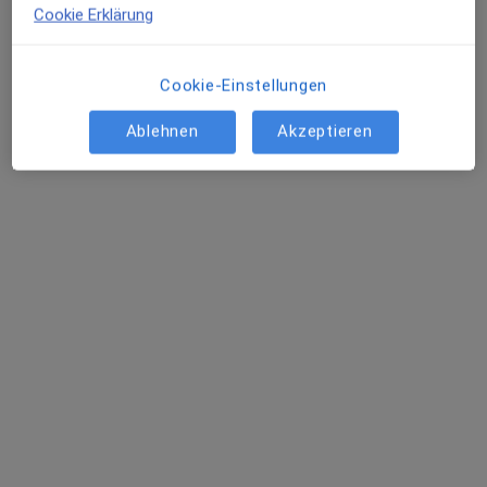
Cookie Erklärung
25 Bewertungen
Cookie-Einstellungen
Prinz-Ludwig-Str. 1, Dießen
•
Zu Google Maps
Praxis Michael Behrendt Facharzt für HNO - Heilkunde
Ablehnen
Akzeptieren
Dieser Arzt bzw. diese Ärztin bietet keine Online-Terminbuchung an diesem Standort an.
Terminanfrage senden
Ärzte und Heilberufler verfügbar
Diese Ärzte und Heilberufler befinden sich
außerhalb von Breitbrunn Am Ammersee,
Herrsching am Ammersee, Bayern in Gebieten nahe
Ihrer Suche.