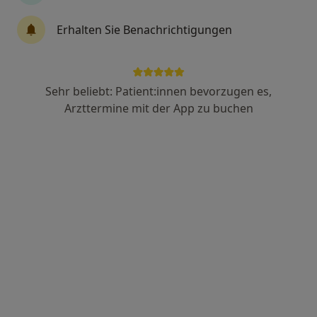
61 Bewertungen
Erhalten Sie Benachrichtigungen
Zu Google
Mühlfelder Str. 17, Herrsching am Ammersee
•
Maps
Sehr beliebt: Patient:innen bevorzugen es,
Praxis Dr.med. Rainer Königsberger Facharzt für HNO-Heilkunde
Arzttermine mit der App zu buchen
Dieser Arzt bzw. diese Ärztin bietet keine Online-Terminbuchung an diesem Standort an.
Terminanfrage senden
Dr. med. Engelbert Fiehl