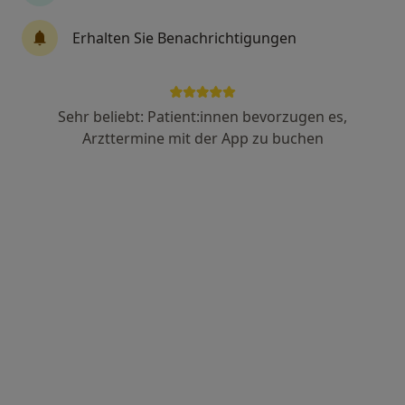
Priv.-Doz. Dr. med. Dominik Brors
Erhalten Sie Benachrichtigungen
Hals-Nasen-Ohren-Arzt, Allergologe
28 Bewertungen
Sehr beliebt: Patient:innen bevorzugen es,
Adresse 1
Adresse 2
Arzttermine mit der App zu buchen
Husener Str. 48, Paderborn
•
Zu Google Maps
Praxis im MEDICO PD Dr.med. Dominik Brors Facharzt für HNO-Heilkunde
Dieser Arzt bzw. diese Ärztin bietet keine Online-Terminbuchung an diesem Standort an.
Terminanfrage senden