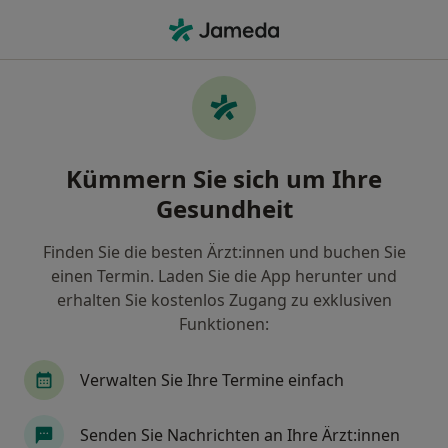
Ha
Hals-Nasen-Ohren-Arzt • Paderborn, Nordrhein-Westfalen
Filter & Sortierung
Zu Google Maps
Hals-Nasen-Ohren-Arzt in Paderborn:
Kümmern Sie sich um Ihre
Termin buchen mit jameda
Gesundheit
Finden Sie HNO-Ärzte in Paderborn und buchen Sie
online ohne zusätzliche Kosten.
Finden Sie die besten Ärzt:innen und buchen Sie
Wie wir die Suchergebnisse sortieren
einen Termin. Laden Sie die App herunter und
erhalten Sie kostenlos Zugang zu exklusiven
Funktionen:
Verwalten Sie Ihre Termine einfach
Senden Sie Nachrichten an Ihre Ärzt:innen