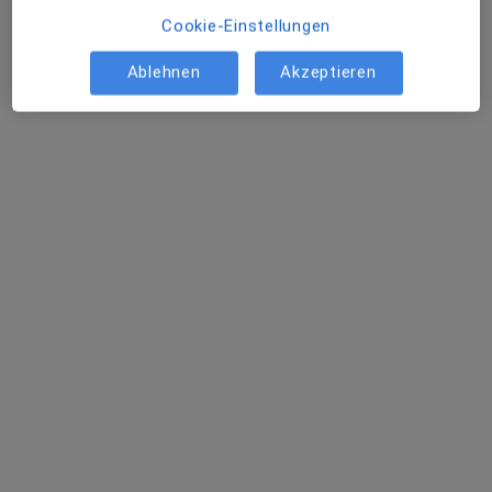
Praxis Kerstin Blei Fachärztin für HNO-Heilkunde
Cookie-Einstellungen
Privatpraxis
Dieser Arzt bzw. diese Ärztin bietet keine Online-Terminbuchung an diesem Standort an.
Ablehnen
Akzeptieren
Terminanfrage senden
Dr. med. Mohammad Rezai
Hals-Nasen-Ohren-Arzt
162 Bewertungen
Adenauerstr. 2, Kamen
•
Zu Google Maps