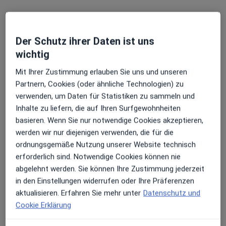
Der Schutz ihrer Daten ist uns
wichtig
Mit Ihrer Zustimmung erlauben Sie uns und unseren
Partnern, Cookies (oder ähnliche Technologien) zu
verwenden, um Daten für Statistiken zu sammeln und
Dipl.-Med. Kerstin Blei
Inhalte zu liefern, die auf Ihren Surfgewohnheiten
·
Hals-Nasen-Ohren-Ärztin, Akupunkteurin, Allergologin
basieren. Wenn Sie nur notwendige Cookies akzeptieren,
Mehr
werden wir nur diejenigen verwenden, die für die
233 Bewertungen
ordnungsgemäße Nutzung unserer Website technisch
erforderlich sind. Notwendige Cookies können nie
abgelehnt werden. Sie können Ihre Zustimmung jederzeit
Adresse
Videosprechstunde
in den Einstellungen widerrufen oder Ihre Präferenzen
aktualisieren. Erfahren Sie mehr unter
Datenschutz und
Zu Google
Cookie Erklärung
Wermuthstr. 43, Bad Münder am Deister
•
Maps