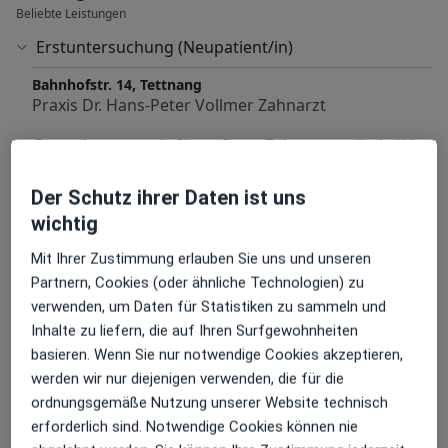
Beliebte Leistungen
Erstuntersuchung (Neupatient/in)
Bahnhofstr. 14, Tettnang
Praxis Dr. Hans-Peter Vollmer Zahnarzt
Gerne beraten wir Sie zu Ihrer Zahngesundheit. Wir
freuen uns Sie in der Praxis begrüßen zu dürfen.
Der Schutz ihrer Daten ist uns
Andere Leistungen
wichtig
Angstpatient/Zahnarztangst
Mit Ihrer Zustimmung erlauben Sie uns und unseren
Partnern, Cookies (oder ähnliche Technologien) zu
Behandlung von akuten Beschwerden/Schmerzen
verwenden, um Daten für Statistiken zu sammeln und
Bleaching - Zahnaufhellung (Beratung)
Inhalte zu liefern, die auf Ihren Surfgewohnheiten
basieren. Wenn Sie nur notwendige Cookies akzeptieren,
Endodontologie
werden wir nur diejenigen verwenden, die für die
ordnungsgemäße Nutzung unserer Website technisch
Implantologie
erforderlich sind. Notwendige Cookies können nie