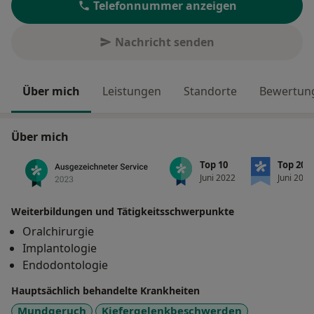
Telefonnummer anzeigen
Nachricht senden
Über mich
Leistungen
Standorte
Bewertung
Über mich
Top 10
Top 20
Juni 2022
Juni 2022
Weiterbildungen und Tätigkeitsschwerpunkte
Oralchirurgie
Implantologie
Endodontologie
Hauptsächlich behandelte Krankheiten
Mundgeruch
Kiefergelenkbeschwerden