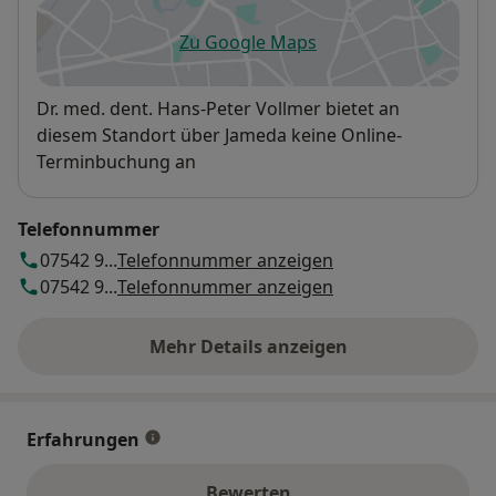
Zu Google Maps
öffnet in einer neuen Registe
Verfügbarkeit
Dr. med. dent. Hans-Peter Vollmer bietet an
diesem Standort über Jameda keine Online-
Terminbuchung an
Telefonnummer
07542 9...
Telefonnummer anzeigen
07542 9...
Telefonnummer anzeigen
Mehr Details anzeigen
über die Adresse
Erfahrungen
Bewerten