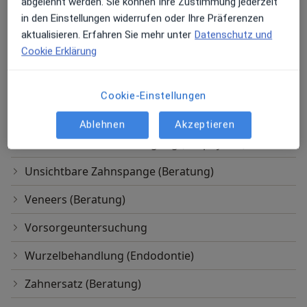
Kieferorthopädie (Beratung)
abgelehnt werden. Sie können Ihre Zustimmung jederzeit
in den Einstellungen widerrufen oder Ihre Präferenzen
Kinderzahnmedizin
aktualisieren. Erfahren Sie mehr unter
Datenschutz und
Cookie Erklärung
Kontrolluntersuchung
Moderne Zahnerhaltung (Beratung)
Cookie-Einstellungen
Oralchirurgische Behandlung
Ablehnen
Akzeptieren
Professionelle Zahnreinigung (Prophylaxe)
Unsichtbare Zahnspange (Beratung)
Veneers (Beratung)
Vorsorgeuntersuchung
Wurzelbehandlung (Endodontie)
Zahnersatz (Beratung)