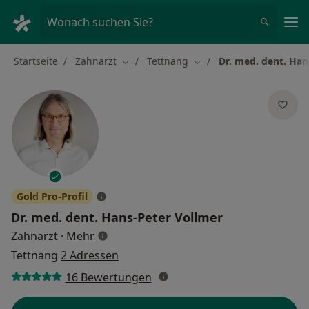
Ha
Wonach suchen Sie?
Startseite
Zahnarzt
Tettnang
Dr. med. dent. Han
Stadt ändern
Stadt ändern
Gold Pro-Profil
Dr. med. dent.
Hans-Peter Vollmer
über Spezialisierungen
Zahnarzt
·
Mehr
Tettnang
2 Adressen
16 Bewertungen