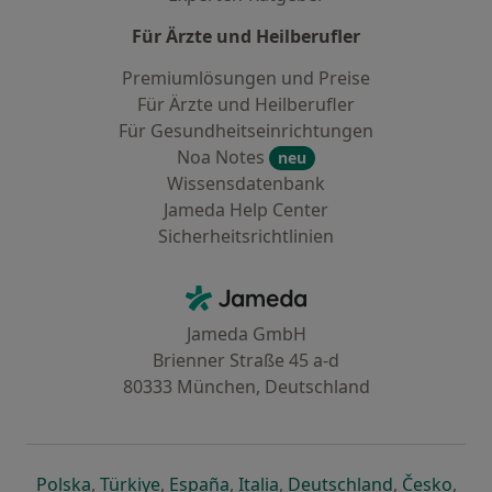
Für Ärzte und Heilberufler
Premiumlösungen und Preise
Für Ärzte und Heilberufler
Für Gesundheitseinrichtungen
Noa Notes
neu
Wissensdatenbank
Jameda Help Center
Sicherheitsrichtlinien
Kontakt
Jameda - Startseite
Jameda GmbH
Brienner Straße 45 a-d
80333 München, Deutschland
öffnet in einer neuen Registerkarte
öffnet in einer neuen Registerkarte
öffnet in einer neuen Registerk
öffnet in einer neuen Reg
öffnet in ei
öffn
Polska
,
Türkiye
,
España
,
Italia
,
Deutschland
,
Česko
,