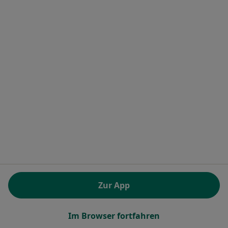
Dr. Dr. med. Walter Roth
Hautarzt (Dermatologe), Physikalischer & Rehabilitativer
Mediziner, Allergologe
Salinstr. 11 a, Rosenheim
•
Zu Google Maps
Dres.Georg Roth und Walter Roth
Dieser Arzt bzw. diese Ärztin bietet keine Online-Terminbuchung an diesem Standort an.
Zur App
Terminanfrage senden
Im Browser fortfahren