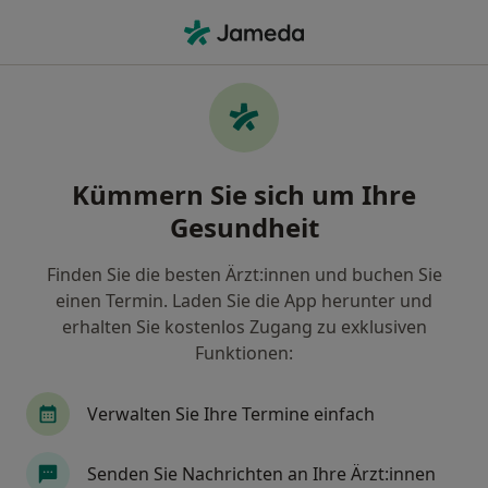
Ha
Hautarzt (Dermatologe) • Bad Aibling, Bayern
Filter & Sortierung
Zu Google Maps
Hautarzt (Dermatologe) in Bad Aibling:
Kümmern Sie sich um Ihre
Termin buchen mit jameda
Gesundheit
Finden Sie Hautärzte (Dermatologen) in Bad Aibling
und buchen Sie online ohne zusätzliche Kosten.
Finden Sie die besten Ärzt:innen und buchen Sie
Wie wir die Suchergebnisse sortieren
einen Termin. Laden Sie die App herunter und
erhalten Sie kostenlos Zugang zu exklusiven
Funktionen:
Verwalten Sie Ihre Termine einfach
Senden Sie Nachrichten an Ihre Ärzt:innen