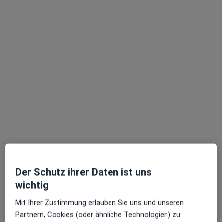
Marta Maria Berger
Hautärztin (Dermatologin), Venerologin
102 Bewertungen
Dieser Arzt bzw. diese Ärztin bietet keine Online-Terminbuchung an diesem Standort an.
Terminanfrage senden
Der Schutz ihrer Daten ist uns
wichtig
Mit Ihrer Zustimmung erlauben Sie uns und unseren
Partnern, Cookies (oder ähnliche Technologien) zu