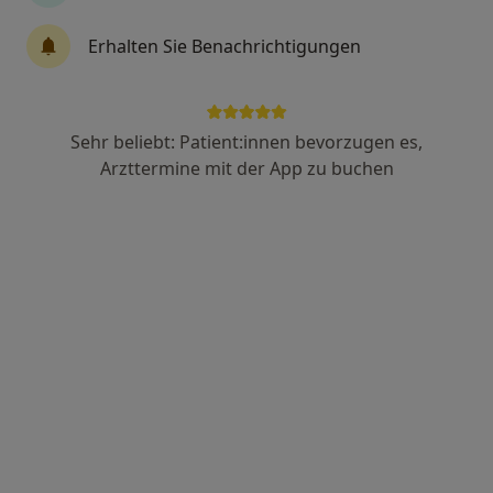
Dr. med. Frederike Schiffers
Erhalten Sie Benachrichtigungen
Hautärztin (Dermatologin)
9 Bewertungen
Sehr beliebt: Patient:innen bevorzugen es,
Brixstr. 1, Rosenheim
•
Zu Google Maps
Arzttermine mit der App zu buchen
Haut + Venen Praxisklinik Dr. Roland Remling und Dr. Christine Buchauer
Dieser Arzt bzw. diese Ärztin bietet keine Online-Terminbuchung an diesem Standort an.
Terminanfrage senden