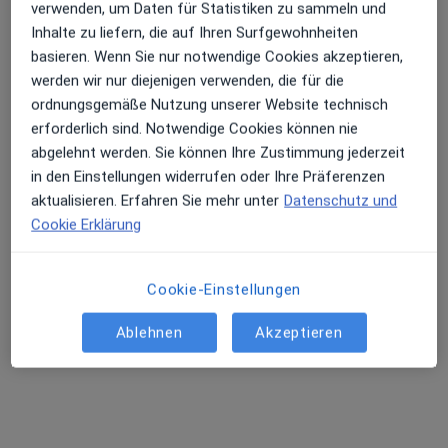
Elfrun Mekbib
verwenden, um Daten für Statistiken zu sammeln und
Inhalte zu liefern, die auf Ihren Surfgewohnheiten
Hautärztin (Dermatologin)
basieren. Wenn Sie nur notwendige Cookies akzeptieren,
116 Bewertungen
werden wir nur diejenigen verwenden, die für die
ordnungsgemäße Nutzung unserer Website technisch
Dieser Arzt bzw. diese Ärztin bietet keine Online-Terminbuchung an diesem Standort an.
erforderlich sind. Notwendige Cookies können nie
abgelehnt werden. Sie können Ihre Zustimmung jederzeit
Terminanfrage senden
in den Einstellungen widerrufen oder Ihre Präferenzen
aktualisieren. Erfahren Sie mehr unter
Datenschutz und
Cookie Erklärung
Cookie-Einstellungen
Ablehnen
Akzeptieren
Dr. med. Michael Lachner
Hautarzt (Dermatologe), Venerologe, Allergologe
210 Bewertungen