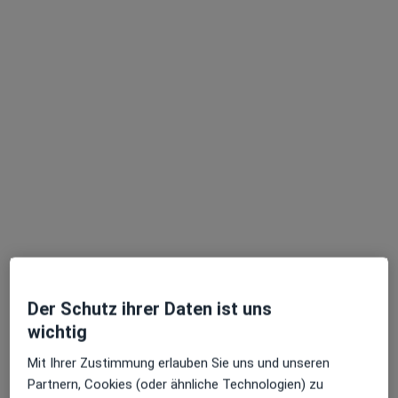
Dr. Michaela Rößner
·
Mehr
Heilpraktikerin für Psychotherapie
4 Bewertungen
Adresse
Videosprechstunde
Der Schutz ihrer Daten ist uns
wichtig
Gießereistraße 6, Rosenheim
•
Zu Google Maps
Mit Ihrer Zustimmung erlauben Sie uns und unseren
Dr. med. vet. Michaela Rößner Heilpraktikerin beschränkt auf das Gebiet der Psychotherapie
Partnern, Cookies (oder ähnliche Technologien) zu