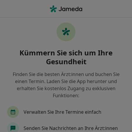
Ha
Heilpraktiker Für Psychotherapie • Bad Aibling, Bayern
Filter & Sortierung
Zu Google Maps
Heilpraktiker für Psychotherapie in Bad
Kümmern Sie sich um Ihre
Aibling: Termin buchen mit jameda
Gesundheit
Finden Sie Heilpraktiker für Psychotherapie in Bad
Aibling und buchen Sie online ohne zusätzliche
Finden Sie die besten Ärzt:innen und buchen Sie
Kosten.
einen Termin. Laden Sie die App herunter und
Wie wir die Suchergebnisse sortieren
erhalten Sie kostenlos Zugang zu exklusiven
Funktionen:
Verwalten Sie Ihre Termine einfach
Senden Sie Nachrichten an Ihre Ärzt:innen