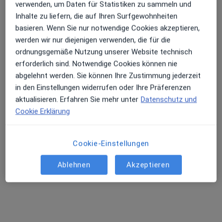
Privatpraxis
verwenden, um Daten für Statistiken zu sammeln und
Dieser Arzt bzw. diese Ärztin bietet keine Online-Terminbuchung an diesem Standort an.
Inhalte zu liefern, die auf Ihren Surfgewohnheiten
basieren. Wenn Sie nur notwendige Cookies akzeptieren,
Terminanfrage senden
werden wir nur diejenigen verwenden, die für die
ordnungsgemäße Nutzung unserer Website technisch
erforderlich sind. Notwendige Cookies können nie
abgelehnt werden. Sie können Ihre Zustimmung jederzeit
Ärzte und Heilberufler verfügbar
in den Einstellungen widerrufen oder Ihre Präferenzen
Diese Ärzte und Heilberufler befinden sich
aktualisieren. Erfahren Sie mehr unter
Datenschutz und
außerhalb von Bad Aibling, Bayern in Gebieten nahe
Cookie Erklärung
Ihrer Suche.
Cookie-Einstellungen
Ablehnen
Akzeptieren