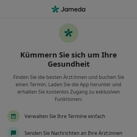
Ha
Hautarzt (Dermatologe) • Lilienthal, Niedersachsen
Filter & Sortierung
Zu Google Maps
Hautarzt (Dermatologe) in Lilienthal:
Kümmern Sie sich um Ihre
Termin buchen mit jameda
Gesundheit
Finden Sie Hautärzte (Dermatologen) in Lilienthal
und buchen Sie online ohne zusätzliche Kosten.
Finden Sie die besten Ärzt:innen und buchen Sie
Wie wir die Suchergebnisse sortieren
einen Termin. Laden Sie die App herunter und
erhalten Sie kostenlos Zugang zu exklusiven
Funktionen:
Verwalten Sie Ihre Termine einfach
Senden Sie Nachrichten an Ihre Ärzt:innen