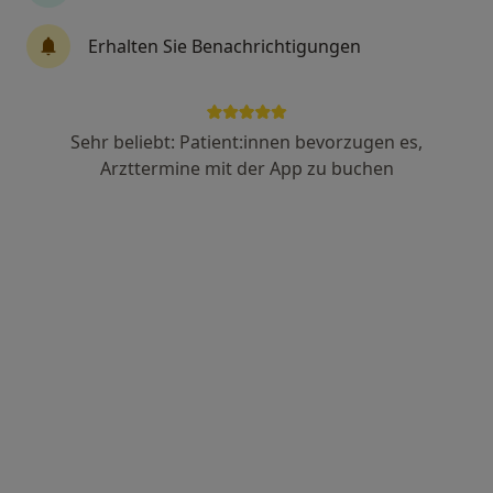
Dr. med. Nadine Lueken
Erhalten Sie Benachrichtigungen
Hautärztin (Dermatologin), Venerologin
Adresse 1
Adresse 2
Sehr beliebt: Patient:innen bevorzugen es,
Arzttermine mit der App zu buchen
Georg-Gröning-Str. 57, Bremen
•
Zu Google Maps
Dermatologie Schwachhausen
Dieser Arzt bzw. diese Ärztin bietet keine Online-Terminbuchung an diesem Standort an.
Terminanfrage senden