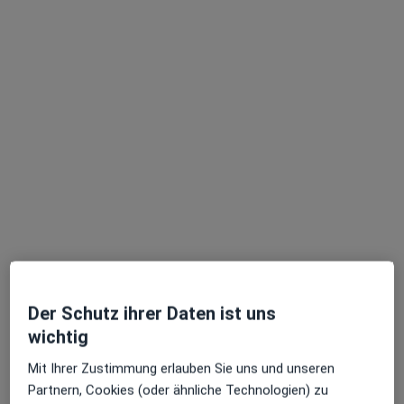
Marta Maria Berger
Hautärztin (Dermatologin), Venerologin
103 Bewertungen
Dieser Arzt bzw. diese Ärztin bietet keine Online-Terminbuchung an diesem Standort an.
Terminanfrage senden
Der Schutz ihrer Daten ist uns
wichtig
Mit Ihrer Zustimmung erlauben Sie uns und unseren
Partnern, Cookies (oder ähnliche Technologien) zu