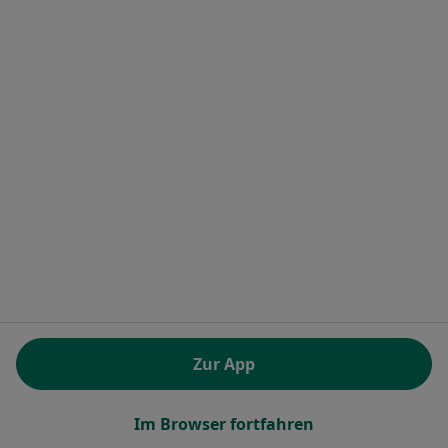
Hautärztin (Dermatologin), Venerologin
Züricher Str. 40, Bremen
•
Zu Google Maps
Klinikum Bremen-Ost Klinik für Dermatologie und Allergologie
Dieser Arzt bzw. diese Ärztin bietet keine Online-Terminbuchung an diesem Standort an.
Terminanfrage senden
Dr. med. Ferdinand Dittrich
Zur App
Hautarzt (Dermatologe), Allergologe
35 Bewertungen
Im Browser fortfahren