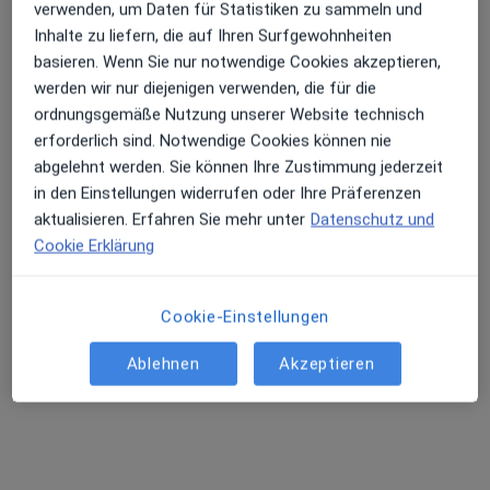
verwenden, um Daten für Statistiken zu sammeln und
Inhalte zu liefern, die auf Ihren Surfgewohnheiten
basieren. Wenn Sie nur notwendige Cookies akzeptieren,
Elfrun Mekbib
werden wir nur diejenigen verwenden, die für die
ordnungsgemäße Nutzung unserer Website technisch
Hautärztin (Dermatologin)
erforderlich sind. Notwendige Cookies können nie
116 Bewertungen
abgelehnt werden. Sie können Ihre Zustimmung jederzeit
in den Einstellungen widerrufen oder Ihre Präferenzen
Dieser Arzt bzw. diese Ärztin bietet keine Online-Terminbuchung an diesem Standort an.
aktualisieren. Erfahren Sie mehr unter
Datenschutz und
Cookie Erklärung
Terminanfrage senden
Cookie-Einstellungen
Ablehnen
Akzeptieren