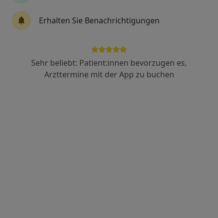
Anzeige
Erhalten Sie Benachrichtigungen
Daniel Wiese
·
Mehr
Heilpraktiker
73 Bewertungen
Sehr beliebt: Patient:innen bevorzugen es,
Arzttermine mit der App zu buchen
Adresse
Videosprechstunde
Moltkestr. 95 a, Düsseldorf
•
Zu Google Maps
Praxis Daniel Wiese Heilpraktiker
Dieser Arzt bzw. diese Ärztin bietet keine Online-Terminbuchung an diesem Standort an.
Terminanfrage senden