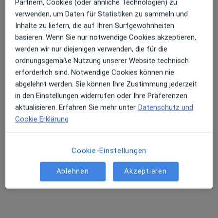
Partnern, Cookies (oder ähnliche Technologien) zu
verwenden, um Daten für Statistiken zu sammeln und
Inhalte zu liefern, die auf Ihren Surfgewohnheiten
basieren. Wenn Sie nur notwendige Cookies akzeptieren,
Elena Alber
werden wir nur diejenigen verwenden, die für die
Heilpraktikerin
ordnungsgemäße Nutzung unserer Website technisch
erforderlich sind. Notwendige Cookies können nie
Königstr. 115, Kaarst
•
Zu Google Maps
abgelehnt werden. Sie können Ihre Zustimmung jederzeit
Praxis Elena Alber Heilpraktikerin
in den Einstellungen widerrufen oder Ihre Präferenzen
Privatpraxis
aktualisieren. Erfahren Sie mehr unter
Datenschutz und
Dieser Arzt bzw. diese Ärztin bietet keine Online-Terminbuchung an diesem Standort an.
Cookie Erklärung
Terminanfrage senden
Cookie-Einstellungen
Ablehnen
Akzeptieren