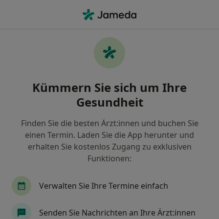
Ha
Heilpraktiker • Kaarst, Nordrhein-Westfalen
Filter & Sortierung
Zu Google Maps
Heilpraktiker in Kaarst: Termin buchen
Kümmern Sie sich um Ihre
mit jameda
Gesundheit
Finden Sie Heilpraktiker in Kaarst und buchen Sie
online ohne zusätzliche Kosten.
Finden Sie die besten Ärzt:innen und buchen Sie
Wie wir die Suchergebnisse sortieren
einen Termin. Laden Sie die App herunter und
erhalten Sie kostenlos Zugang zu exklusiven
Funktionen:
Verwalten Sie Ihre Termine einfach
Senden Sie Nachrichten an Ihre Ärzt:innen