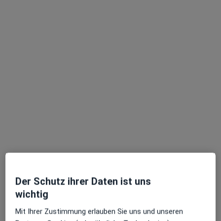
Martina Borgmann
Heilpraktikerin
Augustinusstr. 10, Kaarst
•
Zu Google Maps
Praxis Martina Borgmann Heilpraktikerin
Dieser Arzt bzw. diese Ärztin bietet keine Online-Terminbuchung an diesem Standort an.
Terminanfrage senden
Der Schutz ihrer Daten ist uns
wichtig
Mit Ihrer Zustimmung erlauben Sie uns und unseren