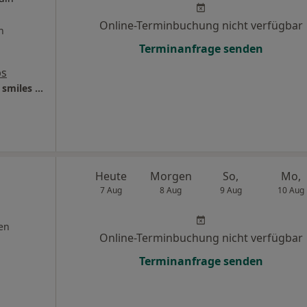
Online-Terminbuchung nicht verfügbar
n
Terminanfrage senden
ps
Facharztpraxis für Kieferorthopädie | about smiles by Dr. Cate-Emilia Schwartz
Heute
Morgen
So,
Mo,
7 Aug
8 Aug
9 Aug
10 Aug
en
Online-Terminbuchung nicht verfügbar
Terminanfrage senden