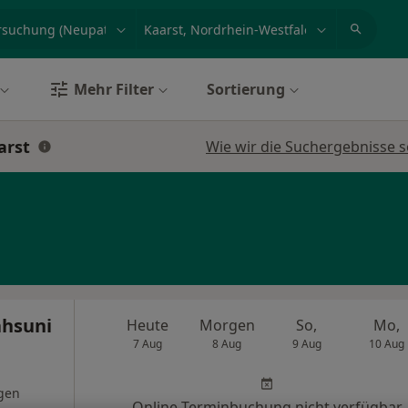
et, Erkrankung, Name
z.B. Berlin
Mehr Filter
Sortierung
arst
Wie wir die Suchergebnisse s
ahsuni
Heute
Morgen
So,
Mo,
7 Aug
8 Aug
9 Aug
10 Aug
gen
Online-Terminbuchung nicht verfügbar