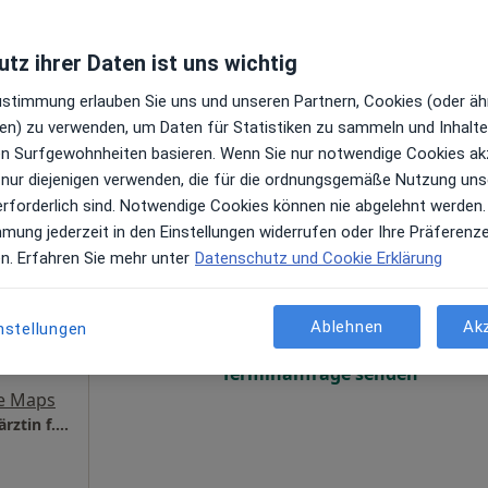
Terminanfrage senden
tz ihrer Daten ist uns wichtig
Zustimmung erlauben Sie uns und unseren Partnern, Cookies (oder äh
en) zu verwenden, um Daten für Statistiken zu sammeln und Inhalte 
ren Surfgewohnheiten basieren. Wenn Sie nur notwendige Cookies ak
 nur diejenigen verwenden, die für die ordnungsgemäße Nutzung uns
erforderlich sind. Notwendige Cookies können nie abgelehnt werden.
mmung jederzeit in den Einstellungen widerrufen oder Ihre Präferenz
Körfer
Heute
Morgen
So,
Mo,
en. Erfahren Sie mehr unter
Datenschutz und Cookie Erklärung
7 Aug
8 Aug
9 Aug
10 Aug
en
Ablehnen
Ak
nstellungen
Online-Terminbuchung nicht verfügbar
Terminanfrage senden
e Maps
überörtl. Praxis Dr.med. Andrea Körfer Fachärztin f. Allgemeinmedizin