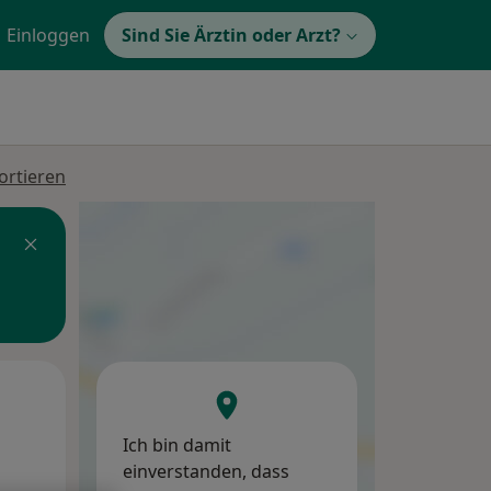
Einloggen
Sind Sie Ärztin oder Arzt?
ortieren
Di,
Mi,
Do,
11 Aug
12 Aug
13 Aug
Ich bin damit
einverstanden, dass