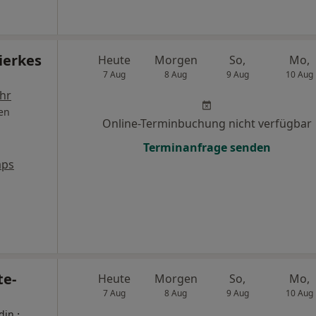
ierkes
Heute
Morgen
So,
Mo,
7 Aug
8 Aug
9 Aug
10 Aug
hr
en
Online-Terminbuchung nicht verfügbar
Terminanfrage senden
aps
te-
Heute
Morgen
So,
Mo,
7 Aug
8 Aug
9 Aug
10 Aug
·
din