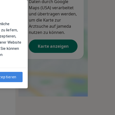
Daten durch Google
Maps (USA) verarbeitet
und übertragen werden,
um die Karte zur
nliche
Arztsuche auf jameda
zu liefern,
nutzen zu können.
zeptieren,
erer Website
Karte anzeigen
 Sie können
en
Di,
Mi,
Do,
11 Aug
12 Aug
13 Aug
zeptieren