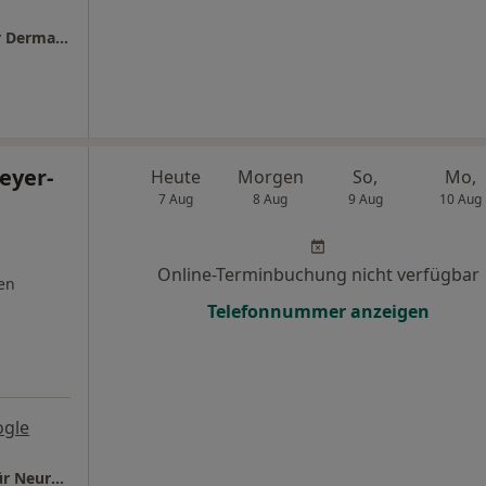
Praxis Dr.med. Michael Peschen Facharzt für Dermatologie
eyer-
Heute
Morgen
So,
Mo,
7 Aug
8 Aug
9 Aug
10 Aug
Online-Terminbuchung nicht verfügbar
en
Telefonnummer anzeigen
ogle
Praxis Dr.med. Detlef Meyer-Gies Facharzt für Neurologie und Psychiatrie