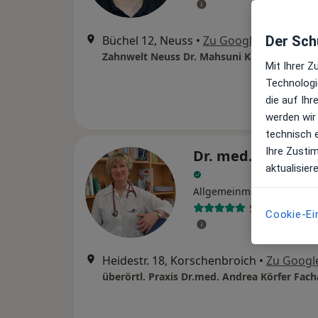
Büchel 12, Neuss
•
Zu Google Maps
Der Schu
Zahnwelt Neuss Dr. Mahsuni Kaya Zahnarzt
Mit Ihrer 
Technologi
die auf Ih
werden wir
technisch 
Ihre Zusti
Dr. med. Andrea 
aktualisier
Allgemeinmedizinerin
53 Bewertung
Cookie-Ei
Heidestr. 18, Korschenbroich
•
Zu Googl