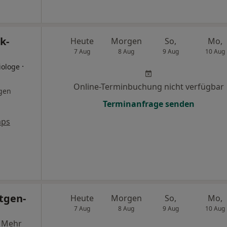
k-
Heute
Morgen
So,
Mo,
7 Aug
8 Aug
9 Aug
10 Aug
·
iologe
Online-Terminbuchung nicht verfügbar
gen
Terminanfrage senden
aps
tgen-
Heute
Morgen
So,
Mo,
7 Aug
8 Aug
9 Aug
10 Aug
·
Mehr