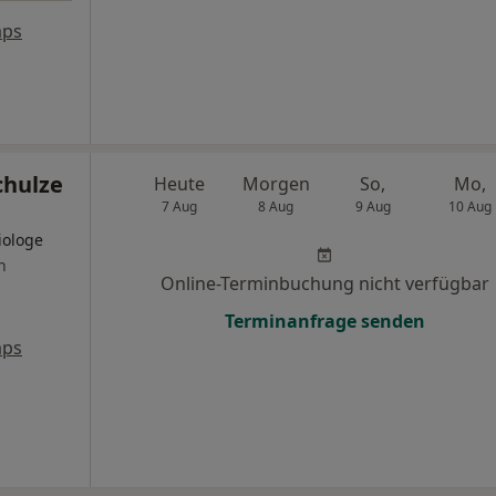
aps
chulze
Heute
Morgen
So,
Mo,
7 Aug
8 Aug
9 Aug
10 Aug
iologe
n
Online-Terminbuchung nicht verfügbar
Terminanfrage senden
aps