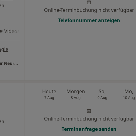
en
Online-Terminbuchung nicht verfügbar
Telefonnummer anzeigen
Videosprechstunde 2
ogle
Praxis Dr.med. Detlef Meyer-Gies Facharzt für Neurologie und Psychiatrie
Heute
Morgen
So,
Mo,
7 Aug
8 Aug
9 Aug
10 Aug
Online-Terminbuchung nicht verfügbar
en
Terminanfrage senden