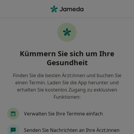
Ha
Heilpraktiker • Kaufbeuren, Bayern
Filter & Sortierung
Zu Google Maps
Heilpraktiker in Kaufbeuren: Termin
Kümmern Sie sich um Ihre
buchen mit jameda
Gesundheit
Finden Sie Heilpraktiker in Kaufbeuren und buchen
Sie online ohne zusätzliche Kosten.
Finden Sie die besten Ärzt:innen und buchen Sie
Wie wir die Suchergebnisse sortieren
einen Termin. Laden Sie die App herunter und
erhalten Sie kostenlos Zugang zu exklusiven
Funktionen:
Verwalten Sie Ihre Termine einfach
Senden Sie Nachrichten an Ihre Ärzt:innen