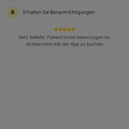
M.Sc. Sabrina Schulze
Erhalten Sie Benachrichtigungen
·
Mehr
Heilpraktikerin, Osteopathin
Adresse 1
Adresse 2
Sehr beliebt: Patient:innen bevorzugen es,
Arzttermine mit der App zu buchen
Mindelheimer Str. 19, Kaufbeuren
•
Zu Google Maps
Praxis für Osteopatische Med. Sabrina Schulze Heilpraktikerin
Dieser Arzt bzw. diese Ärztin bietet keine Online-Terminbuchung an diesem Standort an.
Terminanfrage senden