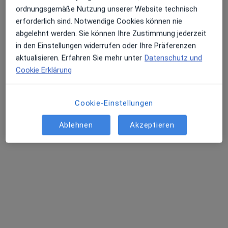
ordnungsgemäße Nutzung unserer Website technisch
erforderlich sind. Notwendige Cookies können nie
abgelehnt werden. Sie können Ihre Zustimmung jederzeit
in den Einstellungen widerrufen oder Ihre Präferenzen
aktualisieren. Erfahren Sie mehr unter
Datenschutz und
Cookie Erklärung
Tania Zajac
Cookie-Einstellungen
·
Mehr
Heilpraktikerin, Naturheilverfahren, Osteopathin
46 Bewertungen
Ablehnen
Akzeptieren
Schondorfer Str. 23, Utting
•
Zu Google Maps
Praxis Tania Zajac Heilpraktikerin
Privatpraxis
Dieser Arzt bzw. diese Ärztin bietet keine Online-Terminbuchung an diesem Standort an.
Terminanfrage senden