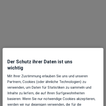
Patrick Saul
·
Mehr
Heilpraktiker, Osteopath
99 Bewertungen
Der Schutz ihrer Daten ist uns
wichtig
Brechtstr. 24, Untermeitingen
•
Zu Google Maps
Mit Ihrer Zustimmung erlauben Sie uns und unseren
Praxis H.O.ME Patrick Saul Osteopathie
Partnern, Cookies (oder ähnliche Technologien) zu
Dieser Arzt bzw. diese Ärztin bietet keine Online-Terminbuchung an diesem Standort an.
verwenden, um Daten für Statistiken zu sammeln und
Inhalte zu liefern, die auf Ihren Surfgewohnheiten
Terminanfrage senden
basieren. Wenn Sie nur notwendige Cookies akzeptieren,
werden wir nur diejenigen verwenden, die für die