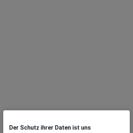
Allgemeinmediziner, Allgemeinchirurg, Hausarzt
Kaiser Max Str. 25, Kaufbeuren
•
Zu Google Maps
Praxis für Allgemeinmedizin med.Univ. Luis Sarmiento Tapias
Privatpraxis
Dieser Arzt bzw. diese Ärztin bietet keine Online-Terminbuchung an diesem Standort an.
Terminanfrage senden
Ärzte und Heilberufler verfügbar
Diese Ärzte und Heilberufler befinden sich
außerhalb von Kaufbeuren, Bayern in Gebieten nahe
Ihrer Suche.
Der Schutz ihrer Daten ist uns