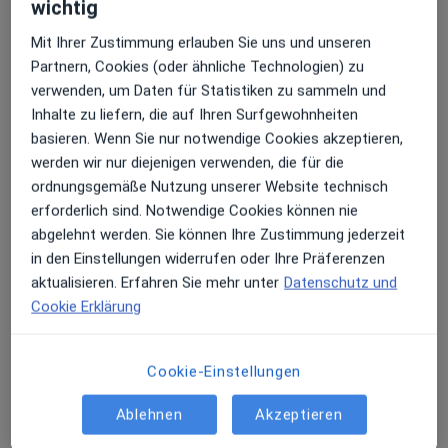
wichtig
Mit Ihrer Zustimmung erlauben Sie uns und unseren
Partnern, Cookies (oder ähnliche Technologien) zu
verwenden, um Daten für Statistiken zu sammeln und
Alexander Alexandrov
Inhalte zu liefern, die auf Ihren Surfgewohnheiten
·
Mehr
Allgemeinmediziner
basieren. Wenn Sie nur notwendige Cookies akzeptieren,
81 Bewertungen
werden wir nur diejenigen verwenden, die für die
ordnungsgemäße Nutzung unserer Website technisch
erforderlich sind. Notwendige Cookies können nie
Bahnhofstr. 41, Buchloe
•
Zu Google Maps
abgelehnt werden. Sie können Ihre Zustimmung jederzeit
Die Hausärzte Buchloe Alexander Alexandrov und R.-Adriana Skach
in den Einstellungen widerrufen oder Ihre Präferenzen
Dieser Arzt bzw. diese Ärztin bietet keine Online-Terminbuchung an diesem Standort an.
aktualisieren. Erfahren Sie mehr unter
Datenschutz und
Cookie Erklärung
Terminanfrage senden
Cookie-Einstellungen
Ablehnen
Akzeptieren