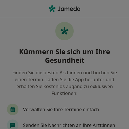
Ha
Allgemeinmediziner • Kaufbeuren, Bayern
Filter & Sortierung
Zu Google Maps
Allgemeinmediziner in Kaufbeuren:
Kümmern Sie sich um Ihre
Termin buchen mit jameda
Gesundheit
Finden Sie Allgemeinmediziner in Kaufbeuren und
buchen Sie online ohne zusätzliche Kosten.
Finden Sie die besten Ärzt:innen und buchen Sie
Wie wir die Suchergebnisse sortieren
einen Termin. Laden Sie die App herunter und
erhalten Sie kostenlos Zugang zu exklusiven
Funktionen:
Verwalten Sie Ihre Termine einfach
Senden Sie Nachrichten an Ihre Ärzt:innen