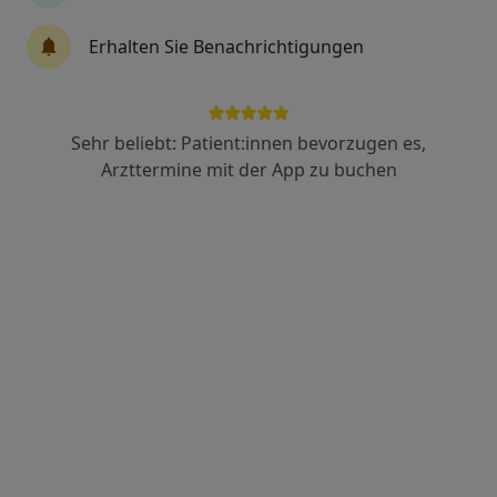
Dr. Eva Kempe
Erhalten Sie Benachrichtigungen
·
Mehr
Allgemeinmedizinerin
5 Bewertungen
Sehr beliebt: Patient:innen bevorzugen es,
Sudetenstr. 97 a, Kaufbeuren
•
Zu Google Maps
Arzttermine mit der App zu buchen
Praxis Dr. Eva Kempe Fachärztin f. Allgemeinmedizin
Dieser Arzt bzw. diese Ärztin bietet keine Online-Terminbuchung an diesem Standort an.
Terminanfrage senden