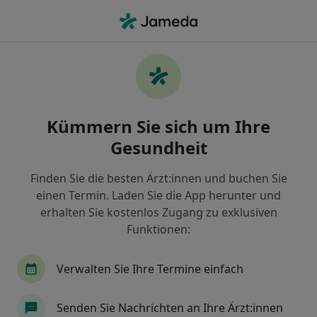
Ha
Heilpraktiker • Lemgo, Nordrhein-Westfalen
Filter & Sortierung
Zu Google Maps
Heilpraktiker in Lemgo: Termin buchen
Kümmern Sie sich um Ihre
mit jameda
Gesundheit
Finden Sie Heilpraktiker in Lemgo und buchen Sie
online ohne zusätzliche Kosten.
Finden Sie die besten Ärzt:innen und buchen Sie
Wie wir die Suchergebnisse sortieren
einen Termin. Laden Sie die App herunter und
erhalten Sie kostenlos Zugang zu exklusiven
Funktionen:
Verwalten Sie Ihre Termine einfach
Senden Sie Nachrichten an Ihre Ärzt:innen