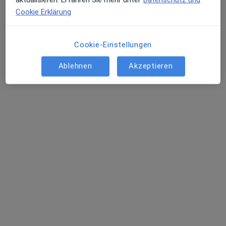
Cookie Erklärung
Barbara Conrady
Heilpraktikerin
Cookie-Einstellungen
Istruper Str. 83, Blomberg
•
Zu Google Maps
Praxis Barbara Conrady Heilpraktikerin
Ablehnen
Akzeptieren
Privatpraxis
Dieser Arzt bzw. diese Ärztin bietet keine Online-Terminbuchung an diesem Standort an.
Terminanfrage senden
Ärzte und Heilberufler verfügbar
Diese Ärzte und Heilberufler befinden sich
außerhalb von Lemgo, Nordrhein-Westfalen in
Gebieten nahe Ihrer Suche.