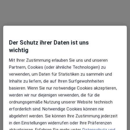
Jörg Elges
·
Mehr
Heilpraktiker, Heilpraktiker für Psychotherapie
Bad Meinberger Str. 1, Detmold
•
Zu Google Maps
Der Schutz ihrer Daten ist uns
Praxis Jörg Elges Heilpraktiker GILDE-Zentrum Raum 42
wichtig
Privatpraxis
Mit Ihrer Zustimmung erlauben Sie uns und unseren
Dieser Arzt bzw. diese Ärztin bietet keine Online-Terminbuchung an diesem Standort an.
Partnern, Cookies (oder ähnliche Technologien) zu
verwenden, um Daten für Statistiken zu sammeln und
Terminanfrage senden
Inhalte zu liefern, die auf Ihren Surfgewohnheiten
basieren. Wenn Sie nur notwendige Cookies akzeptieren,
werden wir nur diejenigen verwenden, die für die
ordnungsgemäße Nutzung unserer Website technisch
erforderlich sind. Notwendige Cookies können nie
abgelehnt werden. Sie können Ihre Zustimmung jederzeit
in den Einstellungen widerrufen oder Ihre Präferenzen
aktualisieren. Erfahren Sie mehr unter
Datenschutz und