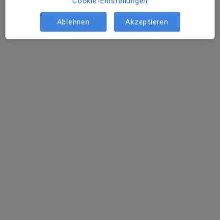
Cookie-Einstellungen
Radiologe
7 Bewertungen
Ablehnen
Akzeptieren
Adresse 1
Adresse 2
Doktorweg 2-4, Detmold
•
Zu Google Maps
ALRA MVZ Detmold
Dieser Arzt bzw. diese Ärztin bietet keine Online-Terminbuchung an diesem Standort an.
Terminanfrage senden