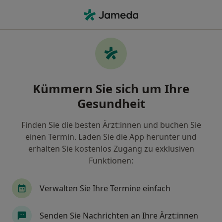
Ha
Radiologe • Lemgo, Nordrhein-Westfalen
Filter & Sortierung
Zu Google Maps
Radiologe in Lemgo: Termin buchen mit
Kümmern Sie sich um Ihre
jameda
Gesundheit
Finden Sie Radiologen in Lemgo und buchen Sie
online ohne zusätzliche Kosten.
Finden Sie die besten Ärzt:innen und buchen Sie
Wie wir die Suchergebnisse sortieren
einen Termin. Laden Sie die App herunter und
erhalten Sie kostenlos Zugang zu exklusiven
Funktionen:
Verwalten Sie Ihre Termine einfach
Senden Sie Nachrichten an Ihre Ärzt:innen