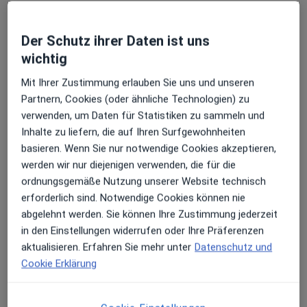
Adresse 1
Adresse 2
Der Schutz ihrer Daten ist uns
wichtig
Doktorweg 2-4, Detmold
•
Zu Google Maps
Mit Ihrer Zustimmung erlauben Sie uns und unseren
ALRA MVZ Detmold
Partnern, Cookies (oder ähnliche Technologien) zu
Dieser Arzt bzw. diese Ärztin bietet keine Online-Terminbuchung an diesem Standort an.
verwenden, um Daten für Statistiken zu sammeln und
Inhalte zu liefern, die auf Ihren Surfgewohnheiten
Terminanfrage senden
basieren. Wenn Sie nur notwendige Cookies akzeptieren,
werden wir nur diejenigen verwenden, die für die
ordnungsgemäße Nutzung unserer Website technisch
erforderlich sind. Notwendige Cookies können nie
abgelehnt werden. Sie können Ihre Zustimmung jederzeit
in den Einstellungen widerrufen oder Ihre Präferenzen
aktualisieren. Erfahren Sie mehr unter
Datenschutz und
Cookie Erklärung
Stefan Pohl