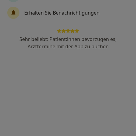
Dr. med. Hilko Heine
Erhalten Sie Benachrichtigungen
Radiologe
Adresse 1
Adresse 2
Sehr beliebt: Patient:innen bevorzugen es,
Arzttermine mit der App zu buchen
Schwarzenmoorstr. 70, Herford
•
Zu Google Maps
Klinikum Herford Klinik f.Radiologie
Dieser Arzt bzw. diese Ärztin bietet keine Online-Terminbuchung an diesem Standort an.
Terminanfrage senden