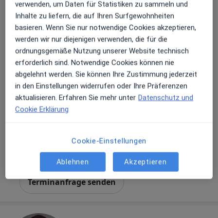
verwenden, um Daten für Statistiken zu sammeln und
Inhalte zu liefern, die auf Ihren Surfgewohnheiten
basieren. Wenn Sie nur notwendige Cookies akzeptieren,
werden wir nur diejenigen verwenden, die für die
ordnungsgemäße Nutzung unserer Website technisch
erforderlich sind. Notwendige Cookies können nie
Alexander Haum
abgelehnt werden. Sie können Ihre Zustimmung jederzeit
·
Mehr
Heilpraktiker, Chiropraktiker
in den Einstellungen widerrufen oder Ihre Präferenzen
685 Bewertungen
aktualisieren. Erfahren Sie mehr unter
Datenschutz und
Cookie Erklärung
Angerbadergasse 6, Freising
•
Zu Google Maps
Chirowerkstatt Alexander Haum
Cookie-Einstellungen
Privatpraxis
Dieser Arzt bzw. diese Ärztin bietet keine Online-Terminbuchung an diesem Standort an.
Ablehnen
Akzeptieren
Terminanfrage senden