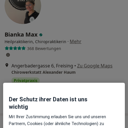
Bianka Max
·
Mehr
Heilpraktikerin, Chiropraktikerin
368 Bewertungen
Angerbadergasse 6, Freising
•
Zu Google Maps
Chirowerkstatt Alexander Haum
Privatpraxis
Dieser Arzt bzw. diese Ärztin bietet keine Online-Terminbuchung an diesem Standort an.
Der Schutz ihrer Daten ist uns
Terminanfrage senden
wichtig
Mit Ihrer Zustimmung erlauben Sie uns und unseren
Partnern, Cookies (oder ähnliche Technologien) zu