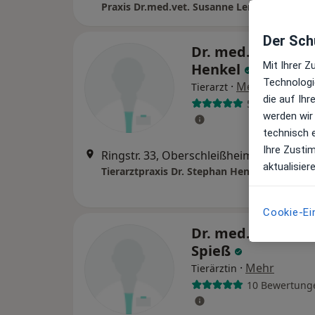
Praxis Dr.med.vet. Susanne Lentrodt Tierärz
Der Schu
Dr. med. vet. Ste
Mit Ihrer 
Henkel
Technologi
·
Mehr
Tierarzt
die auf Ih
57 Bewertung
werden wir
technisch 
Ihre Zusti
Ringstr. 33, Oberschleißheim
•
Zu Googl
aktualisier
Tierarztpraxis Dr. Stephan Henkel Tierarzt
Cookie-Ei
Dr. med. vet. Chri
Spieß
·
Mehr
Tierärztin
10 Bewertung