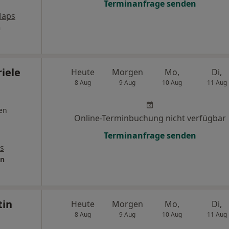
Terminanfrage senden
Maps
n
riele
Heute
Morgen
Mo,
Di,
8 Aug
9 Aug
10 Aug
11 Aug
en
Online-Terminbuchung nicht verfügbar
Terminanfrage senden
s
in
tin
Heute
Morgen
Mo,
Di,
8 Aug
9 Aug
10 Aug
11 Aug