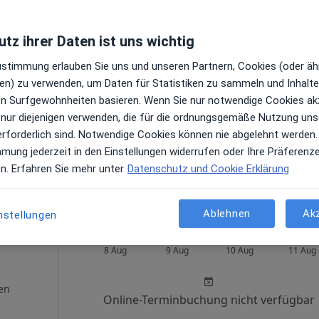
tin
tz ihrer Daten ist uns wichtig
phan
Heute
Morgen
Mo,
Di,
Zustimmung erlauben Sie uns und unseren Partnern, Cookies (oder äh
8 Aug
9 Aug
10 Aug
11 Aug
en) zu verwenden, um Daten für Statistiken zu sammeln und Inhalte 
ren Surfgewohnheiten basieren. Wenn Sie nur notwendige Cookies ak
en
Online-Terminbuchung nicht verfügbar
 nur diejenigen verwenden, die für die ordnungsgemäße Nutzung uns
erforderlich sind. Notwendige Cookies können nie abgelehnt werden.
Terminanfrage senden
mmung jederzeit in den Einstellungen widerrufen oder Ihre Präferenz
e Maps
en. Erfahren Sie mehr unter
Datenschutz und Cookie Erklärung
Ablehnen
Ak
nstellungen
stine
Heute
Morgen
Mo,
Di,
8 Aug
9 Aug
10 Aug
11 Aug
en
Online-Terminbuchung nicht verfügbar