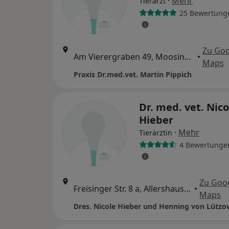
·
Mehr
Tierarzt
25 Bewertung
Zu Goo
Am Vierergraben 49, Moosinning
•
Maps
Praxis Dr.med.vet. Martin Pippich
Dr. med. vet. Nico
Hieber
·
Mehr
Tierärztin
4 Bewertunge
Zu Goo
Freisinger Str. 8 a, Allershausen
•
Maps
Dres. Nicole Hieber und Henning von Lützo