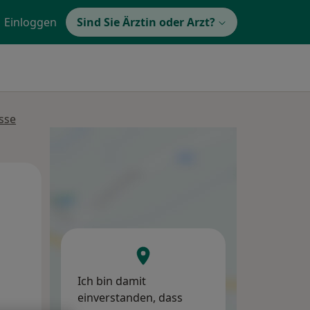
Einloggen
Sind Sie Ärztin oder Arzt?
sse
Mi,
Do,
Fr,
12 Aug
13 Aug
14 Aug
Ich bin damit
einverstanden, dass