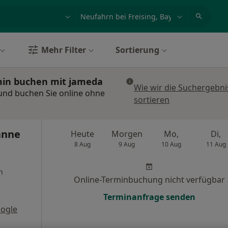
et, Erkrankung, Name
z.B. Berlin
Mehr Filter
Sortierung
rmin buchen mit jameda
Wie wir die Suchergebni
 und buchen Sie online ohne
sortieren
anne
Heute
Morgen
Mo,
Di,
8 Aug
9 Aug
10 Aug
11 Aug
n
Online-Terminbuchung nicht verfügbar
Terminanfrage senden
ogle