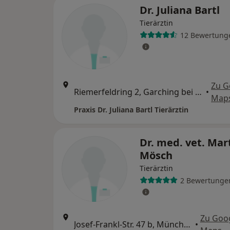
Dr. Juliana Bartl
Tierärztin
12 Bewertung
Zu G
Riemerfeldring 2, Garching bei München
•
Map
Praxis Dr. Juliana Bartl Tierärztin
Dr. med. vet. Mar
Mösch
Tierärztin
2 Bewertunge
Zu Goo
Josef-Frankl-Str. 47 b, München
•