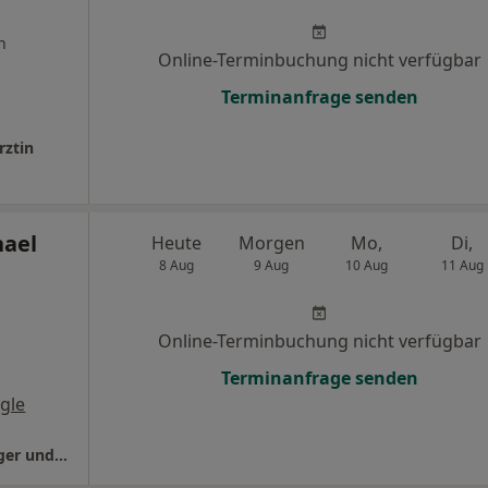
n
Online-Terminbuchung nicht verfügbar
Terminanfrage senden
rztin
hael
Heute
Morgen
Mo,
Di,
8 Aug
9 Aug
10 Aug
11 Aug
Online-Terminbuchung nicht verfügbar
Terminanfrage senden
gle
Tierärztliche Gem.Praxis Christopher Aichinger und Michael Schmaußer