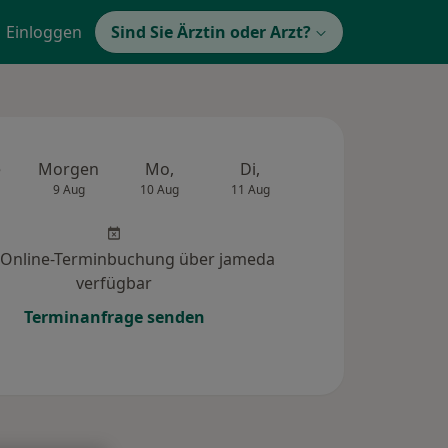
Einloggen
Sind Sie Ärztin oder Arzt?
e
Morgen
Mo,
Di,
Mi,
Do,
9 Aug
10 Aug
11 Aug
12 Aug
13 Au
 Online-Terminbuchung über jameda
verfügbar
Terminanfrage senden