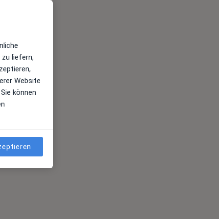
nliche
zu liefern,
zeptieren,
erer Website
 Sie können
en
zeptieren