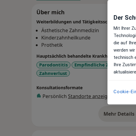
Über mich
Der Schu
Weiterbildungen und Tätigkeitsschwerpunkte
Mit Ihrer 
Ästhetische Zahnmedizin
Technologi
Kinderzahnheilkunde
die auf Ih
Prothetik
werden wir
Hauptsächlich behandelte Krankheiten
technisch 
Parodontitis
Empfindliche Zähne
Kar
Ihre Zusti
aktualisier
Zahnverlust
Konsultationsformate
Cookie-Ei
Persönlich
Standorte anzeigen (2)
Mehr Details
üb