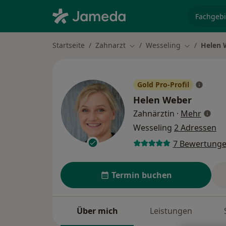
Fachgebi
Startseite
Zahnarzt
Wesseling
Helen 
Stadt ändern
Stadt änder
Gold Pro-Profil
Helen Weber
über S
Zahnärztin
·
Mehr
Wesseling
2 Adressen
7 Bewertung
Termin buchen
Über mich
Leistungen