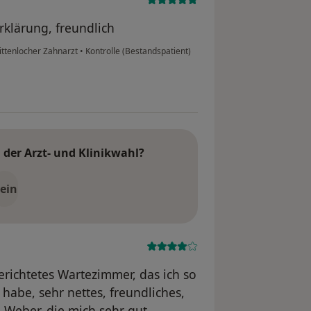
rklärung, freundlich
rittenlocher Zahnarzt
•
Kontrolle (Bestandspatient)
der Arzt- und Klinikwahl?
ein
erichtetes Wartezimmer, das ich so
habe, sehr nettes, freundliches,
 Weber, die mich sehr gut