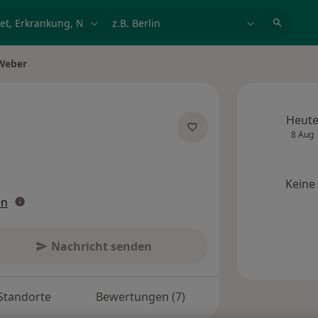
et, Erkrankung, Name
z.B. Berlin
Weber
n
Heut
8 Aug
pezialisierungen
Keine
en
Nachricht senden
Standorte
Bewertungen (7)