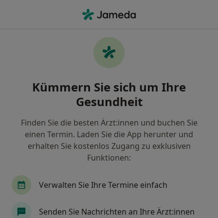
Ha
Herzchirurg • Berlin, Berlin
Filter & Sortierung
Zu Google Maps
Herzchirurg in Berlin: Termin buchen mit
Kümmern Sie sich um Ihre
jameda
Gesundheit
Finden Sie Herzchirurgen in Berlin und buchen Sie
online ohne zusätzliche Kosten.
Finden Sie die besten Ärzt:innen und buchen Sie
Wie wir die Suchergebnisse sortieren
einen Termin. Laden Sie die App herunter und
erhalten Sie kostenlos Zugang zu exklusiven
Funktionen:
Verwalten Sie Ihre Termine einfach
Senden Sie Nachrichten an Ihre Ärzt:innen