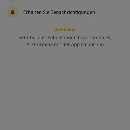
Priv.-Doz. Dr. med. Herko Grubitzsch
Erhalten Sie Benachrichtigungen
Herzchirurg, Allgemeinchirurg
Augustenburger Platz 1, Berlin
•
Zu Google Maps
Campus Virchow-Klinikum CharitéCentrum 11 Klinik f.Kardiovaskuläre Chirurgie
Sehr beliebt: Patient:innen bevorzugen es,
Dieser Arzt bzw. diese Ärztin bietet keine Online-Terminbuchung an diesem Standort an.
Arzttermine mit der App zu buchen
Terminanfrage senden
Dipl.-Med. Joachim Serfling
Herzchirurg, Allgemeinchirurg