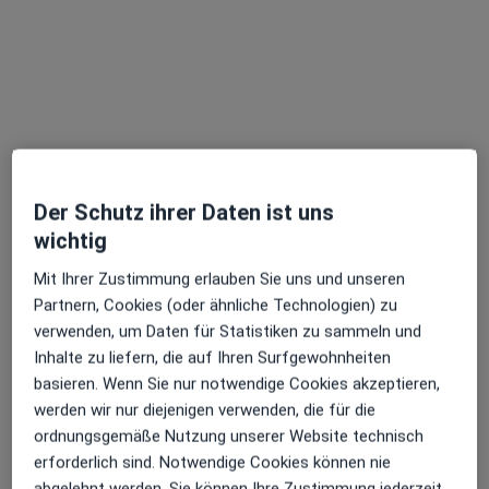
Deutsches Herzzentrum Berlin Klinik f. Herz-, Thorax- und Gefäßchirurgie
Dieser Arzt bzw. diese Ärztin bietet keine Online-Terminbuchung an diesem Standort an.
Terminanfrage senden
Der Schutz ihrer Daten ist uns
wichtig
Mit Ihrer Zustimmung erlauben Sie uns und unseren
Partnern, Cookies (oder ähnliche Technologien) zu
Priv.-Doz. Dr. med. Matthias Bauer
verwenden, um Daten für Statistiken zu sammeln und
Inhalte zu liefern, die auf Ihren Surfgewohnheiten
Herzchirurg, Allgemeinchirurg
basieren. Wenn Sie nur notwendige Cookies akzeptieren,
Augustenburger Platz 1, Berlin
•
Zu Google Maps
werden wir nur diejenigen verwenden, die für die
Deutsches Herzzentrum Berlin Klinik f. Herz-, Thorax- und Gefäßchirurgie
ordnungsgemäße Nutzung unserer Website technisch
Dieser Arzt bzw. diese Ärztin bietet keine Online-Terminbuchung an diesem Standort an.
erforderlich sind. Notwendige Cookies können nie
abgelehnt werden. Sie können Ihre Zustimmung jederzeit