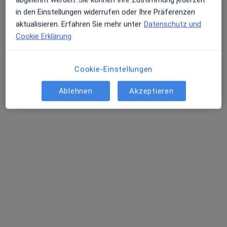
Terminanfrage senden
in den Einstellungen widerrufen oder Ihre Präferenzen
aktualisieren. Erfahren Sie mehr unter
Datenschutz und
Cookie Erklärung
Cookie-Einstellungen
Ablehnen
Akzeptieren
Prof. Dr. med. Felix Schönrath
Herzchirurg
Augustenburger Platz 1, Berlin
•
Zu Google Maps
Deutsches Herzzentrum Berlin Klinik f. Herz-, Thorax- und Gefäßchirurgie
Dieser Arzt bzw. diese Ärztin bietet keine Online-Terminbuchung an diesem Standort an.
Terminanfrage senden