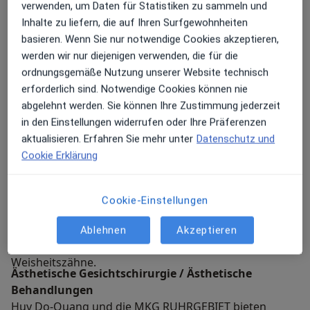
Ansprechpartner für komplexe Behandlungen in
verwenden, um Daten für Statistiken zu sammeln und
Mund- Kiefer- und Gesichtschirurgie / Oralchirurgie
diesem Bereich.
Inhalte zu liefern, die auf Ihren Surfgewohnheiten
Diverse oral- und kieferchirurgische Eingriffe sind Teil
basieren. Wenn Sie nur notwendige Cookies akzeptieren,
der Mund- Kiefer- und Gesichtschirurgie.
werden wir nur diejenigen verwenden, die für die
ordnungsgemäße Nutzung unserer Website technisch
erforderlich sind. Notwendige Cookies können nie
abgelehnt werden. Sie können Ihre Zustimmung jederzeit
in den Einstellungen widerrufen oder Ihre Präferenzen
Dazu gehört zum Beispiel die Diagnose und Therapie
aktualisieren. Erfahren Sie mehr unter
Datenschutz und
der sogenannten Craniomandibulären Dysfunktion
Cookie Erklärung
(CMD) – einer Fehlstellung der Kiefergelenke die unter
anderem zu Kopfschmerzen und Verspannungen
führen und in einigen Fällen nur operativ behoben
Cookie-Einstellungen
werden kann. Zudem nehmen wir die Insertion von
Zahnimplantaten vor kümmern uns um den Aufbau
Ablehnen
Akzeptieren
des Kieferknochens oder entfernen komplex gelegene
Weisheitszähne.
Ästhetische Gesichtschirurgie / Ästhetische
Behandlungen
Huy Do-Quang und die MKG RUHRGEBIET bieten