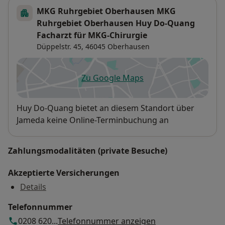
MKG Ruhrgebiet Oberhausen MKG
Ruhrgebiet Oberhausen Huy Do-Quang
Facharzt für MKG-Chirurgie
Düppelstr. 45,
46045
Oberhausen
Zu Google Maps
öffnet in einer neuen Registe
Verfügbarkeit
Huy Do-Quang bietet an diesem Standort über
Jameda keine Online-Terminbuchung an
Zahlungsmodalitäten (private Besuche)
Akzeptierte Versicherungen
Details
Telefonnummer
0208 620...
Telefonnummer anzeigen