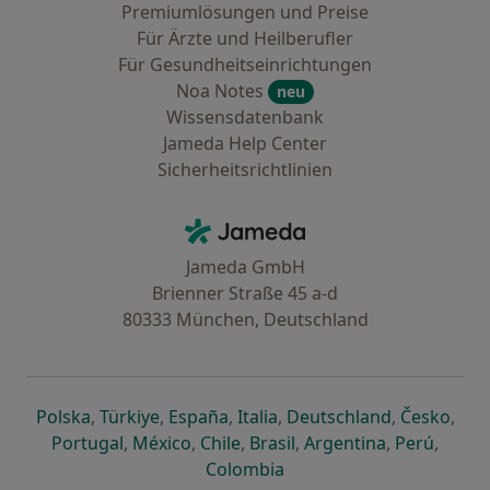
Premiumlösungen und Preise
Für Ärzte und Heilberufler
Für Gesundheitseinrichtungen
Noa Notes
neu
Wissensdatenbank
Jameda Help Center
Sicherheitsrichtlinien
Kontakt
Jameda - Startseite
Jameda GmbH
Brienner Straße 45 a-d
80333 München, Deutschland
öffnet in einer neuen Registerkarte
öffnet in einer neuen Registerkarte
öffnet in einer neuen Registerk
öffnet in einer neuen Reg
öffnet in ei
öffn
Polska
,
Türkiye
,
España
,
Italia
,
Deutschland
,
Česko
,
öffnet in einer neuen Registerkarte
öffnet in einer neuen Registerkarte
öffnet in einer neuen Register
öffnet in einer neuen R
öffnet in ei
öffnet
Portugal
,
México
,
Chile
,
Brasil
,
Argentina
,
Perú
,
öffnet in einer neuen Re
Colombia