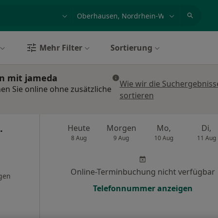
et, Erkrankung, Name
z.B. Berlin
Mehr Filter
Sortierung
en mit jameda
Wie wir die Suchergebniss
n Sie online ohne zusätzliche
sortieren
.
Heute
Morgen
Mo,
Di,
8 Aug
9 Aug
10 Aug
11 Aug
Online-Terminbuchung nicht verfügbar
gen
Telefonnummer anzeigen