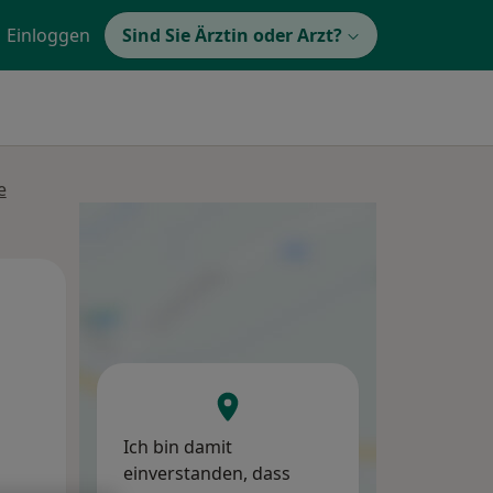
Einloggen
Sind Sie Ärztin oder Arzt?
e
Mi,
Do,
Fr,
12 Aug
13 Aug
14 Aug
Ich bin damit
einverstanden, dass