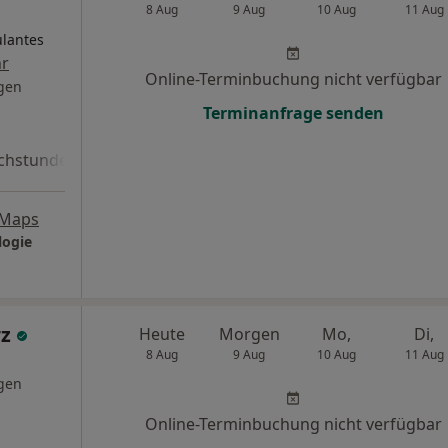
8 Aug
9 Aug
10 Aug
11 Aug
lantes
r
Online-Terminbuchung nicht verfügbar
gen
Terminanfrage senden
chstunde
 Maps
logie
rz
Heute
Morgen
Mo,
Di,
8 Aug
9 Aug
10 Aug
11 Aug
gen
Online-Terminbuchung nicht verfügbar