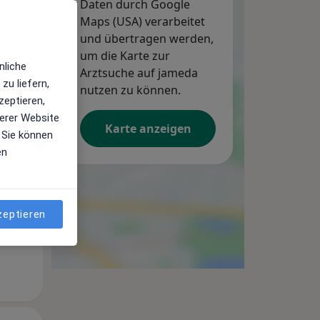
Daten durch Google
Maps (USA) verarbeitet
und übertragen werden,
um die Karte zur
nliche
Arztsuche auf jameda
zu liefern,
nutzen zu können.
Mi,
Do,
Fr,
zeptieren,
12 Aug
13 Aug
14 Aug
erer Website
Karte anzeigen
 Sie können
en
zeptieren