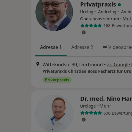
Privatpraxis
Urologe, Androloge, Ambu
·
Meh
Operationszentrum
168 Bewertun
Adresse 1
Adresse 2
Videospre
Wittekindstr. 30, Dortmund
•
Zu Google
Privatpraxis Christian Boss Facharzt für Uro
Privatpraxis
Dr. med. Nino Ha
·
Mehr
Urologe
606 Bewertun