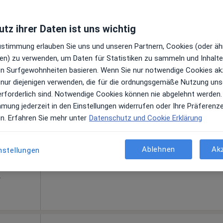
le Maps
tz ihrer Daten ist uns wichtig
linik
Zustimmung erlauben Sie uns und unseren Partnern, Cookies (oder äh
en) zu verwenden, um Daten für Statistiken zu sammeln und Inhalte 
Heute
Morgen
Mo,
Di,
ren Surfgewohnheiten basieren. Wenn Sie nur notwendige Cookies ak
8 Aug
9 Aug
10 Aug
11 Aug
 nur diejenigen verwenden, die für die ordnungsgemäße Nutzung uns
erforderlich sind. Notwendige Cookies können nie abgelehnt werden.
gen
mmung jederzeit in den Einstellungen widerrufen oder Ihre Präferenz
Online-Terminbuchung nicht verfügbar
en. Erfahren Sie mehr unter
Datenschutz und Cookie Erklärung
Telefonnummer anzeigen
Ablehnen
Ak
nstellungen
s