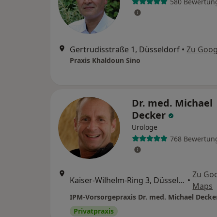
580 Bewertun
Gertrudisstraße 1, Düsseldorf
•
Zu Goog
Praxis Khaldoun Sino
Dr. med. Michael
Decker
Urologe
768 Bewertun
Zu Go
Kaiser-Wilhelm-Ring 3, Düsseldorf
•
Maps
IPM-Vorsorgepraxis Dr. med. Michael Decke
Privatpraxis