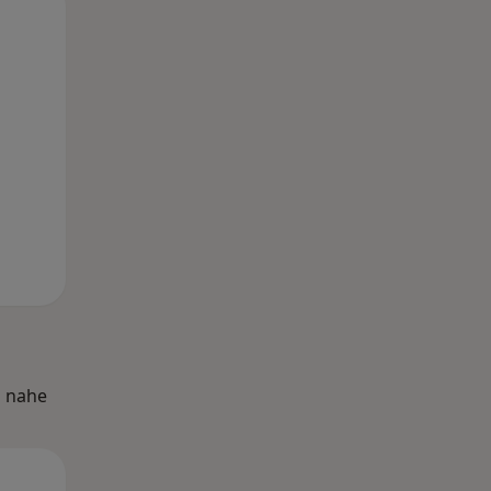
Mi,
Do,
Fr,
12 Aug
13 Aug
14 Aug
n nahe
Mi,
Do,
Fr,