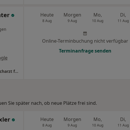
ater
Heute
Morgen
Mo,
Di,
8 Aug
9 Aug
10 Aug
11 Aug
gen
Online-Terminbuchung nicht verfügbar
Terminanfrage senden
gle
PandaMED Elberfeld Dr.med. Bernd Kater Facharzt für Urologie
n Sie später nach, ob neue Plätze frei sind.
xler
Heute
Morgen
Mo,
Di,
8 Aug
9 Aug
10 Aug
11 Aug