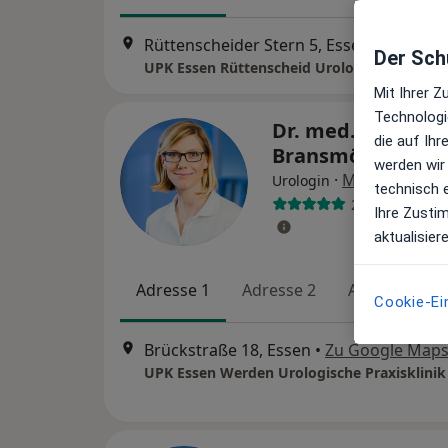
Rüttenscheider Stern 5, Essen
•
Zu Goog
Der Schu
UPK Essen Rüttenscheid Urologische Praxisk
Mit Ihrer 
Technologi
Dr. med. Katja
die auf Ih
Bransmöller
werden wir
·
Mehr
Urologin
technisch 
273 Bewertun
Ihre Zusti
aktualisier
Adresse 1
Adresse 2
Adresse 3
Cookie-Ei
Brückstraße 18, Essen
•
Zu Google Map
UPK Essen Werden Urologische Praxisklinik