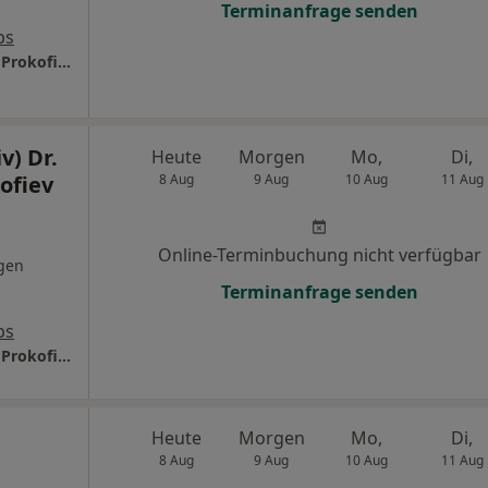
Terminanfrage senden
ps
Urologisches Centrum Ruhr Dr.med. Dennis Prokofiev Facharzt für Urologie
v) Dr.
Heute
Morgen
Mo,
Di,
ofiev
8 Aug
9 Aug
10 Aug
11 Aug
Online-Terminbuchung nicht verfügbar
gen
Terminanfrage senden
ps
Urologisches Centrum Ruhr Dr.med. Dennis Prokofiev Facharzt für Urologie
Heute
Morgen
Mo,
Di,
8 Aug
9 Aug
10 Aug
11 Aug