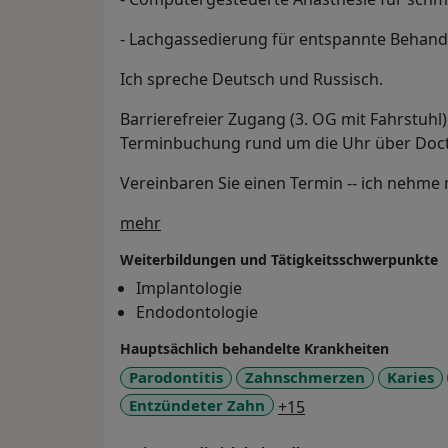
- Lachgassedierung für entspannte Behan
Ich spreche Deutsch und Russisch.
Barrierefreier Zugang (3. OG mit Fahrstuhl
Terminbuchung rund um die Uhr über Doct
Vereinbaren Sie einen Termin -- ich nehme mi
Über mich
mehr
Weiterbildungen und Tätigkeitsschwerpunkte
Implantologie
Endodontologie
Hauptsächlich behandelte Krankheiten
Parodontitis
Zahnschmerzen
Karies
a11y_sr_more_dise
Entzündeter Zahn
+15