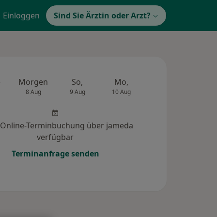
Einloggen
Sind Sie Ärztin oder Arzt?
e
Morgen
So,
Mo,
Di,
Mi,
8 Aug
9 Aug
10 Aug
11 Aug
12 Au
 Online-Terminbuchung über jameda
verfügbar
Terminanfrage senden