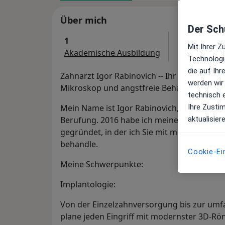
Über mich
Der Schu
1
Mit Ihrer 
Akademische Ausbildung
Technologi
die auf Ih
Zahnarzt Igor Rabinovich -- Ihr Zahnarzt f
werden wir
Mikroskop und angstfreie Behandlung in 
technisch 
Ihre Zusti
Mein Name ist Igor Rabinovich, und seit üb
aktualisier
Berufung. 2016 habe ich meine eigene Prax
gegründet, in der ich Sie mit modernster 
behandle.
Cookie-Ei
Meine Schwerpunkte:
Implantologie:
Von der Einzelzahnversorgung bis zur umf
plane jeden Eingriff mit modernster 3D-Rö