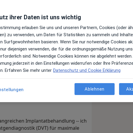
tz ihrer Daten ist uns wichtig
Top 10
Top 10
Top 20
Zustimmung erlauben Sie uns und unseren Partnern, Cookies (oder äh
Juni 2022
Juni 2022
Juni 2022
en) zu verwenden, um Daten für Statistiken zu sammeln und Inhalte 
ren Surfgewohnheiten basieren. Wenn Sie nur notwendige Cookies ak
ür Implantologie, Endodontie unter dem
 nur diejenigen verwenden, die für die ordnungsgemäße Nutzung uns
Frankfurt-Sachsenhausen
erforderlich sind. Notwendige Cookies können nie abgelehnt werden.
mmung jederzeit in den Einstellungen widerrufen oder Ihre Präferenz
er 30 Jahren ist die Zahnmedizin meine
en. Erfahren Sie mehr unter
Datenschutz und Cookie Erklärung
is in Frankfurt-Sachsenhausen
Technik und viel Einfühlungsvermögen
Ablehnen
Ak
nstellungen
angreichen Implantatbehandlung -- ich
ntgendiagnostik (DVT) für maximale