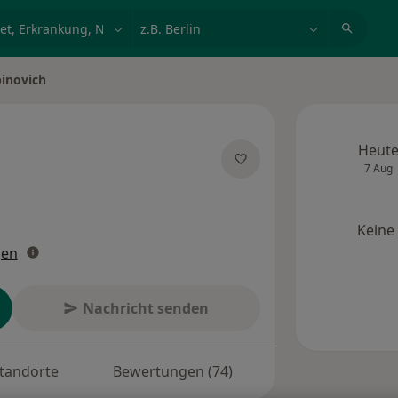
et, Erkrankung, Name
z.B. Berlin
binovich
Heut
7 Aug
zialisierungen
Keine
gen
Nachricht senden
tandorte
Bewertungen (74)