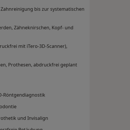
n Zahnreinigung bis zur systematischen
rden, Zähneknirschen, Kopf- und
druckfrei mit iTero-3D-Scanner),
ken, Prothesen, abdruckfrei geplant
3D-Röntgendiagnostik
odontie
rothetik und Invisalign
erzfreie Betäubung