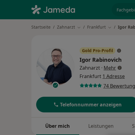
Fachgebi
Startseite
Zahnarzt
Frankfurt
Igor Ra
Stadt ändern
Stadt ändern
Gold Pro-Profil
Igor Rabinovich
über Spe
Zahnarzt
·
Mehr
Frankfurt
1 Adresse
74 Bewertun
Telefonnummer anzeigen
Über mich
Leistungen
S