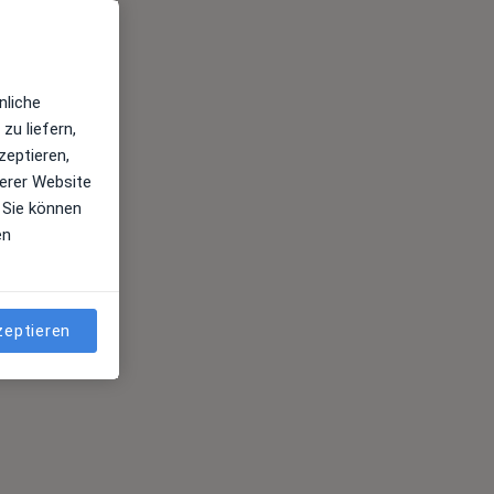
nliche
zu liefern,
zeptieren,
erer Website
 Sie können
en
zeptieren