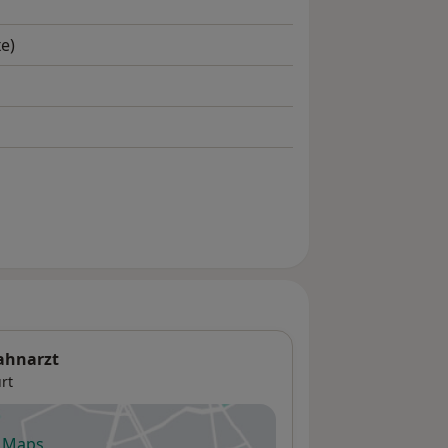
e)
ahnarzt
rt
e Maps