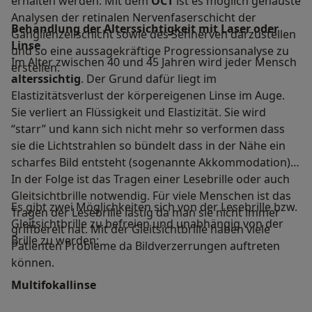
erhalten werden. Mit dem
OCT
ist es möglich genauste
Analysen der retinalen Nervenfaserschicht der
Behandlung der Alterssichtigkeit mit Laser oder
Ganglienzellschicht sowie des Sehnerven darzustellen
Linse
und so eine aussagekräftige Progressionsanalyse zu
Im Alter zwischen 40 und 45 Jahren wird jeder Mensch
erstellen.
alterssichtig
. Der Grund dafür liegt im
Elastizitätsverlust der körpereigenen Linse im Auge.
Sie verliert an Flüssigkeit und Elastizität. Sie wird
“starr” und kann sich nicht mehr so verformen dass
sie die Lichtstrahlen so bündelt dass in der Nähe ein
scharfes Bild entsteht (sogenannte Akkommodation).
In der Folge ist das Tragen einer Lesebrille oder auch
Gleitsichtbrille notwendig. Für viele Menschen ist das
Es gibt zwei Möglichkeiten sich von der Lesebrille bzw.
Tragen der Lesebrille lästig da man sie nicht immer
Gleitsichtbrille zu befreien und unabhängig von der
griffbereit hat. Mit der Gleitsichtbrille haben viele
Brille zu werden:
Patienten Probleme da Bildverzerrungen auftreten
können.
Multifokallinse