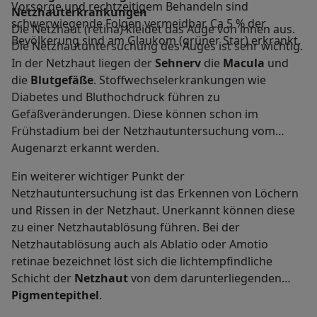
Vorsorge und rechtzeitigem Behandeln sind
Netzhauterkrankungen
schwerwiegende Folgen vermeidbar. Ca 5 % der
Die Netzhaut (retina) kleidet das Auge von innen aus.
Bevölkerung sind am Glaukom (grüner Star) erkrankt.
Die Netzhautuntersuchung des Auges ist sehr wichtig.
In der Netzhaut liegen der
Sehnerv
die
Macula
und
die
Blutgefäße
. Stoffwechselerkrankungen wie
Diabetes und Bluthochdruck führen zu
Gefäßveränderungen. Diese können schon im
Frühstadium bei der Netzhautuntersuchung vom
Augenarzt erkannt werden.
Ein weiterer wichtiger Punkt der
Netzhautuntersuchung ist das Erkennen von Löchern
und Rissen in der Netzhaut. Unerkannt können diese
zu einer Netzhautablösung führen. Bei der
Netzhautablösung auch als Ablatio oder Amotio
retinae bezeichnet löst sich die lichtempfindliche
Schicht der
Netzhaut
von dem darunterliegenden
Pigmentepithel
.