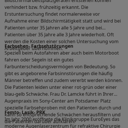
Bildschirmarbeitsplatzgeräten entstehen können
verhindert bzw. frühzeitig erkannt. Die
Erstuntersuchung findet normalerweise vor
Aufnahme einer Bildschirmtätigkeit statt und wird bei
Patienten unter 35 Jahren alle 5 Jahre und bei
Patienten über 35 Jahre alle 3 Jahre wiederholt. Oft
werden die Kosten einer solchen Untersuchung vom
Farbsehen- Farbsehstörungen
Arbeitgeber übernommen.
Speziell beim Autofahren aber auch beim Motorboot
fahren oder Segeln ist ein gutes
Farbunterscheidungsvermögen von Bedeutung. So
gibt es angeborene Farbsinnstörungen die häufig
Männer betreffen und zudem vererbt werden können.
Die Patienten leiden unter einer rot-grün oder einer
blau-gelb Schwäche. Frau Dr. Lamcke führt in Ihrer
Augenpraxis im Sony-Center am Potsdamer Platz
spezielle Farbsehproben mit den Patienten durch und
Femto- Lasik- PRK
kann so entsprechende Schwächen herausfiltern und
Im Jahr 2000 eröffnete die Klinikgruppe EuroEyes das
die Patienten darüber aufklären.
moderne Augenlaserzentrum für refraktive Chirurgie