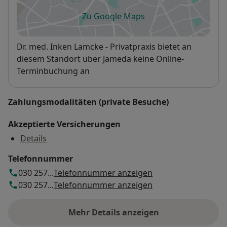
Zu Google Maps
öffnet in einer neuen Registe
Verfügbarkeit
Dr. med. Inken Lamcke - Privatpraxis bietet an
diesem Standort über Jameda keine Online-
Terminbuchung an
Zahlungsmodalitäten (private Besuche)
Akzeptierte Versicherungen
Details
Telefonnummer
030 257...
Telefonnummer anzeigen
030 257...
Telefonnummer anzeigen
Mehr Details anzeigen
über die Adresse