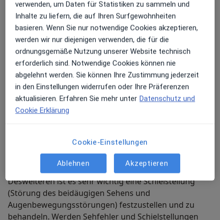
Behandlungsmethoden. So können wir Krankheiten
verwenden, um Daten für Statistiken zu sammeln und
frühzeitig erkennen und kompetent behandeln. Hier
Inhalte zu liefern, die auf Ihren Surfgewohnheiten
finden Sie unsere Leistungen im Überblick:
basieren. Wenn Sie nur notwendige Cookies akzeptieren,
werden wir nur diejenigen verwenden, die für die
ordnungsgemäße Nutzung unserer Website technisch
Kindervorsorgeuntersuchungen und
erforderlich sind. Notwendige Cookies können nie
Schielsprechstunde
abgelehnt werden. Sie können Ihre Zustimmung jederzeit
Vor der Einschulung sollten alle Kinder eine gründliche
in den Einstellungen widerrufen oder Ihre Präferenzen
Augenuntersuchung bekommen da die sensible Phase
aktualisieren. Erfahren Sie mehr unter
Datenschutz und
in der das Gehirn das Sehzentrum ausbildet mit dem
Cookie Erklärung
6.- 7. Lebensjahr endet. Sehfehler die zu einer
Sehschwäche (Amblyopie) führen können nach dieser
Altersphase nicht mehr korrigiert werden. Sehfehler
Cookie-Einstellungen
können zum einen Kurz- und Weitsichtigkeit aber auch
eine Hornhautverkrümmung sein die das Sehen
Ablehnen
Akzeptieren
unscharf machen.
Desweiteren ist es sehr wichtig eine Schielstellung
(Störung des beidäugigen Sehens und
Augenbewegungsstörungen) festzustellen und zu
behandeln. Werden Sehfehler und Schielstellungen