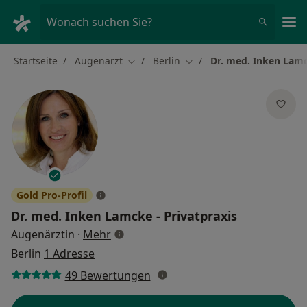
Ha
Wonach suchen Sie?
Startseite
Augenarzt
Berlin
Dr. med. Inken Lamc
Stadt ändern
Stadt ändern
Gold Pro-Profil
Dr. med.
Inken Lamcke - Privatpraxis
über Spezialisierungen
Augenärztin
·
Mehr
Berlin
1 Adresse
49 Bewertungen