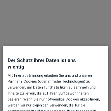
Dipl.-Med. Petra Herrmann
·
Mehr
Internistin
13 Bewertungen
Markscheffelshof 8-10, Eisenach
•
Zu Google Maps
Praxis Petra Herrmann Fachärztin für Innere Medizin
Dieser Arzt bzw. diese Ärztin bietet keine Online-Terminbuchung an diesem Standort an.
Terminanfrage senden
Der Schutz ihrer Daten ist uns
wichtig
Ärzte und Heilberufler verfügbar
Mit Ihrer Zustimmung erlauben Sie uns und unseren
Partnern, Cookies (oder ähnliche Technologien) zu
Diese Ärzte und Heilberufler befinden sich
verwenden, um Daten für Statistiken zu sammeln und
außerhalb von Bad Langensalza, Thüringen in
Inhalte zu liefern, die auf Ihren Surfgewohnheiten
Gebieten nahe Ihrer Suche.
basieren. Wenn Sie nur notwendige Cookies akzeptieren,
werden wir nur diejenigen verwenden, die für die