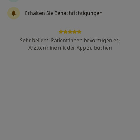
Dr. med. Anika Brosch
Erhalten Sie Benachrichtigungen
Internistin
Zu Google
Weinberg 31, Nottertal-Heilinger Höhen
•
Maps
Sehr beliebt: Patient:innen bevorzugen es,
MED:ON MVZ Standort Schlotheim
Arzttermine mit der App zu buchen
Dieser Arzt bzw. diese Ärztin bietet keine Online-Terminbuchung an diesem Standort an.
Terminanfrage senden
Dr. med. Sibylle Kaiser