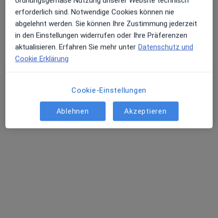
ordnungsgemäße Nutzung unserer Website technisch
erforderlich sind. Notwendige Cookies können nie
abgelehnt werden. Sie können Ihre Zustimmung jederzeit
in den Einstellungen widerrufen oder Ihre Präferenzen
aktualisieren. Erfahren Sie mehr unter
Datenschutz und
Cookie Erklärung
Dr. med. Christian Reiner
Cookie-Einstellungen
Internist, Kardiologe, Sportmediziner
7 Bewertungen
Ablehnen
Akzeptieren
Goethestr. 27, Kassel
•
Zu Google Maps
Kardiologie Kassel Dr. Christian Reiner Facharzt für Innere Medizin und Kardiologie
Dieser Arzt bzw. diese Ärztin bietet keine Online-Terminbuchung an diesem Standort an.
Terminanfrage senden