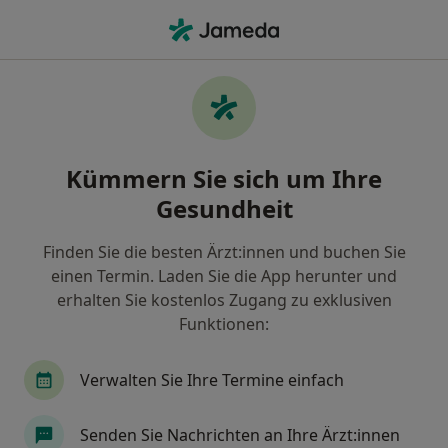
Ha
Internist • Bad Langensalza, Thüringen
Filter & Sortierung
Zu Google Maps
Internist in Bad Langensalza: Termin
Kümmern Sie sich um Ihre
buchen mit jameda
Gesundheit
Finden Sie Internisten in Bad Langensalza und
buchen Sie online ohne zusätzliche Kosten.
Finden Sie die besten Ärzt:innen und buchen Sie
Wie wir die Suchergebnisse sortieren
einen Termin. Laden Sie die App herunter und
erhalten Sie kostenlos Zugang zu exklusiven
Funktionen:
Verwalten Sie Ihre Termine einfach
Senden Sie Nachrichten an Ihre Ärzt:innen