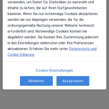
verwenden, um Daten für Statistiken zu sammeln und
Inhalte zu liefern, die auf Ihren Surfgewohnheiten
basieren. Wenn Sie nur notwendige Cookies akzeptieren,
werden wir nur diejenigen verwenden, die für die
ordnungsgemäße Nutzung unserer Website technisch
Priv.-Doz. Dr. med. Klaus Tiemann
erforderlich sind. Notwendige Cookies können nie
·
Mehr
Internist, Kardiologe
abgelehnt werden. Sie können Ihre Zustimmung jederzeit
321 Bewertungen
in den Einstellungen widerrufen oder Ihre Präferenzen
aktualisieren. Erfahren Sie mehr unter
Datenschutz und
Cookie Erklärung
Adresse
Videosprechstunde
Cookie-Einstellungen
Am Isarkanal 36, München
•
Zu Google Maps
Peter Osypka Herzzentrum Internistisches Klinikum München Süd GmbH
Ablehnen
Akzeptieren
Dieser Arzt bzw. diese Ärztin bietet keine Online-Terminbuchung an diesem Standort an.
Terminanfrage senden