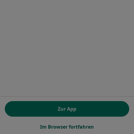
Für Patienten
Ärzte und Heilberufler
Gesundheitseinrichtungen
Frag einen Arzt
Häufig gesuchte Behandlungen
Erkrankungen
FAQ
Jameda App
Experten-Ratgeber
Für Ärzte und Heilberufler
Premiumlösungen und Preise
Für Ärzte und Heilberufler
Für Gesundheitseinrichtungen
Zur App
Noa Notes
neu
Wissensdatenbank
Im Browser fortfahren
Jameda Help Center