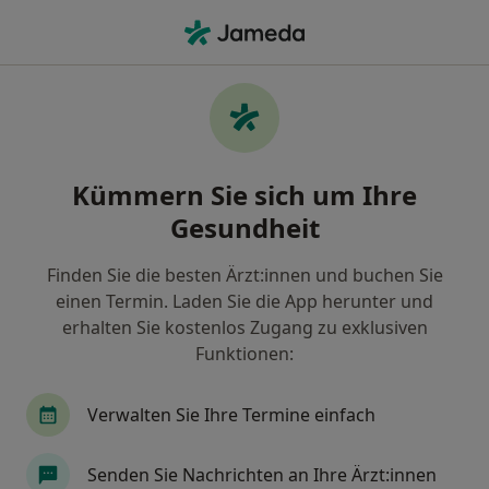
Ha
Internist • Dingolfing, Bayern
Filter & Sortierung
Zu Google Maps
Internist in Dingolfing: Termin buchen
Kümmern Sie sich um Ihre
mit jameda
Gesundheit
Finden Sie Internisten in Dingolfing und buchen Sie
online ohne zusätzliche Kosten.
Finden Sie die besten Ärzt:innen und buchen Sie
Wie wir die Suchergebnisse sortieren
einen Termin. Laden Sie die App herunter und
erhalten Sie kostenlos Zugang zu exklusiven
Funktionen:
Verwalten Sie Ihre Termine einfach
Senden Sie Nachrichten an Ihre Ärzt:innen