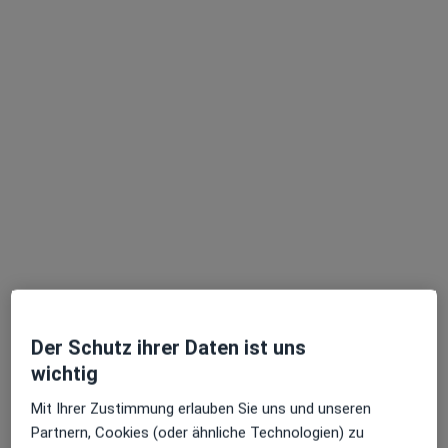
Dr. med. Anna Lena Lahmann
·
Mehr
Internistin, Notfallmedizinerin, Kardiologin
598 Bewertungen
Türkenstr. 84, München
•
Zu Google Maps
Kardiologie Türkenstraße
Dieser Arzt bzw. diese Ärztin bietet keine Online-Terminbuchung an diesem Standort an.
Terminanfrage senden
Der Schutz ihrer Daten ist uns
wichtig
Mit Ihrer Zustimmung erlauben Sie uns und unseren
Partnern, Cookies (oder ähnliche Technologien) zu