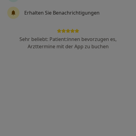
Dr. med. Dorothee Vergho
Erhalten Sie Benachrichtigungen
Internistin, Nephrologin
1 Bewertung
Sehr beliebt: Patient:innen bevorzugen es,
Herrenäckerstr. 13, Pilsting
•
Zu Google Maps
Arzttermine mit der App zu buchen
Privatpraxis für ganzheitliche Innere Medizin Dr.med. Dorothee Vergho
Privatpraxis
Dieser Arzt bzw. diese Ärztin bietet keine Online-Terminbuchung an diesem Standort an.
Terminanfrage senden