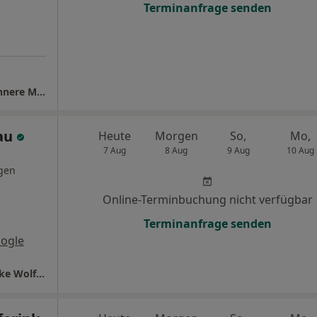
Terminanfrage senden
Praxis Dr.med. Thomas Krafft Facharzt für Innere Medizin
Rau
Heute
Morgen
So,
Mo,
7 Aug
8 Aug
9 Aug
10 Aug
gen
Online-Terminbuchung nicht verfügbar
Terminanfrage senden
ogle
überörtl. Gem.Praxis Dres. Sophia Freitag Elke Wolferink und Ondina Isabela Rau