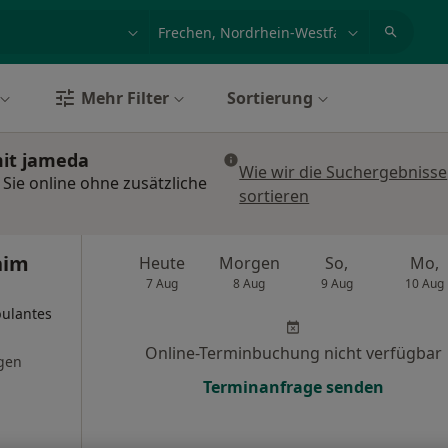
et, Erkrankung, Name
z.B. Berlin
Mehr Filter
Sortierung
mit jameda
Wie wir die Suchergebnisse
 Sie online ohne zusätzliche
sortieren
him
Heute
Morgen
So,
Mo,
7 Aug
8 Aug
9 Aug
10 Aug
bulantes
Online-Terminbuchung nicht verfügbar
gen
Terminanfrage senden