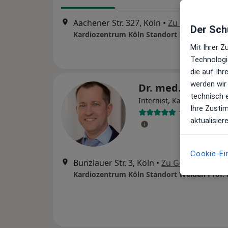
Aachener Str. 327, Köln
•
Zu Google Map
Der Schu
Mit Ihrer 
Technologi
die auf Ih
werden wir
Dr. med. Jörg Ha
technisch 
Internist, Kardiologe
Ihre Zusti
141 Bewertun
aktualisier
Cookie-Ei
Bunzlauer Str. 3, Köln
•
Zu Google Maps