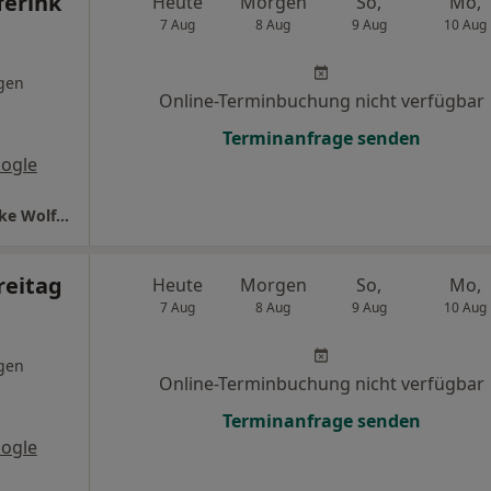
ferink
Heute
Morgen
So,
Mo,
7 Aug
8 Aug
9 Aug
10 Aug
gen
Online-Terminbuchung nicht verfügbar
Terminanfrage senden
ogle
überörtl. Gem.Praxis Dres. Sophia Freitag Elke Wolferink und Ondina Isabela Rau
reitag
Heute
Morgen
So,
Mo,
7 Aug
8 Aug
9 Aug
10 Aug
gen
Online-Terminbuchung nicht verfügbar
Terminanfrage senden
ogle