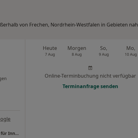
ußerhalb von Frechen, Nordrhein-Westfalen in Gebieten nah
Heute
Morgen
So,
Mo,
7 Aug
8 Aug
9 Aug
10 Aug
Online-Terminbuchung nicht verfügbar
gen
Terminanfrage senden
ogle
Praxis Dr.med. Samir El Moussaoui Facharzt für Innere Medizin und Kardiologie