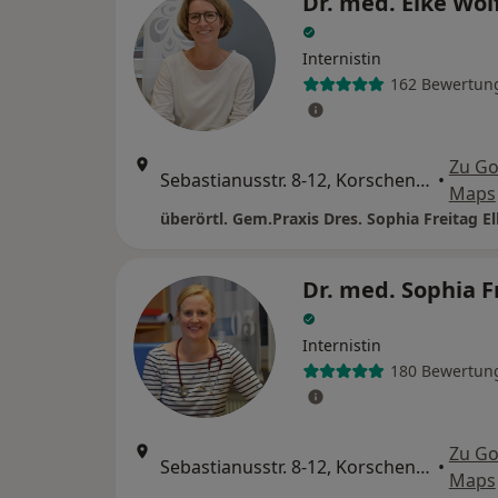
Dr. med. Elke Wol
Internistin
162 Bewertun
Zu Go
Sebastianusstr. 8-12, Korschenbroich
•
Maps
Dr. med. Sophia F
Internistin
180 Bewertun
Zu Go
Sebastianusstr. 8-12, Korschenbroich
•
Maps