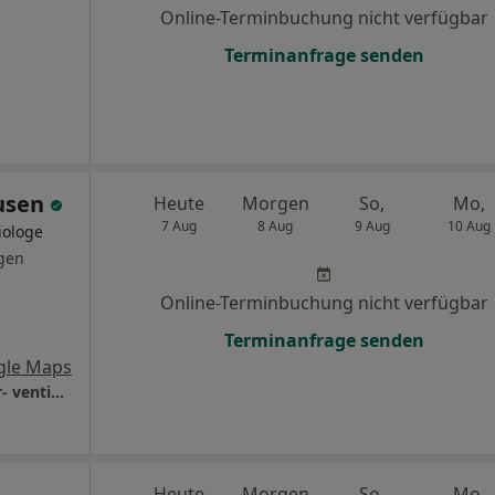
Online-Terminbuchung nicht verfügbar
Terminanfrage senden
ausen
Heute
Morgen
So,
Mo,
7 Aug
8 Aug
9 Aug
10 Aug
iologe
gen
Online-Terminbuchung nicht verfügbar
Terminanfrage senden
gle Maps
Beta Klinik GmbH Abt. Kardiologie und inter- ventionelle Kardiologie
Heute
Morgen
So,
Mo,