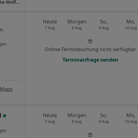
überörtl. Gem.Praxis Dres. Sophia Freitag Elke Wolferink und Ondina Isabela Rau
Heute
Morgen
So,
Mo,
7 Aug
8 Aug
9 Aug
10 Aug
r,
gen
Online-Terminbuchung nicht verfügbar
Terminanfrage senden
 Maps
l
Heute
Morgen
So,
Mo,
7 Aug
8 Aug
9 Aug
10 Aug
gen