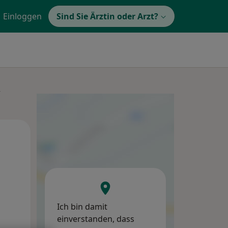
Einloggen
Sind Sie Ärztin oder Arzt?
e
Di,
Mi,
Do,
11 Aug
12 Aug
13 Aug
Ich bin damit
einverstanden, dass