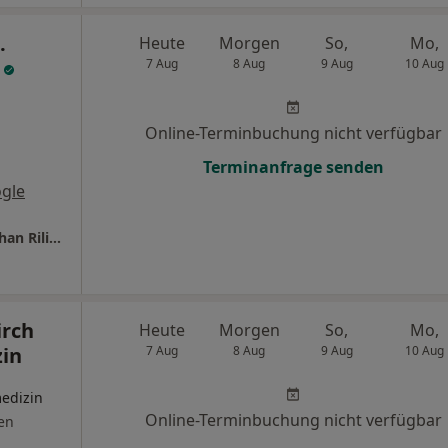
.
Heute
Morgen
So,
Mo,
r
7 Aug
8 Aug
9 Aug
10 Aug
Online-Terminbuchung nicht verfügbar
Terminanfrage senden
gle
Praxis für Herzgesundheit PD Dr.med. Jonathan Rilinger Facharzt für Innere Medizin und Kardiologie
irch
Heute
Morgen
So,
Mo,
zin
7 Aug
8 Aug
9 Aug
10 Aug
medizin
Online-Terminbuchung nicht verfügbar
en