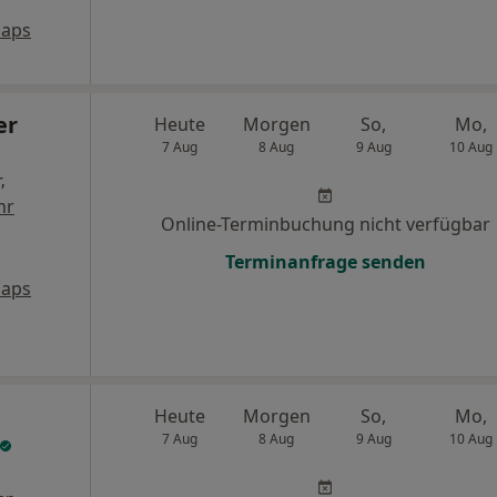
Maps
er
Heute
Morgen
So,
Mo,
7 Aug
8 Aug
9 Aug
10 Aug
,
hr
Online-Terminbuchung nicht verfügbar
Terminanfrage senden
Maps
Heute
Morgen
So,
Mo,
7 Aug
8 Aug
9 Aug
10 Aug