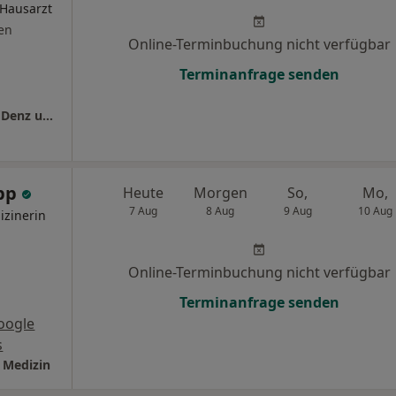
 Hausarzt
en
Online-Terminbuchung nicht verfügbar
Terminanfrage senden
Hausärzte am Bertoldsbrunnen Dres. Ulrich Denz und Peter Haas
app
Heute
Morgen
So,
Mo,
7 Aug
8 Aug
9 Aug
10 Aug
izinerin
Online-Terminbuchung nicht verfügbar
Terminanfrage senden
oogle
s
e Medizin