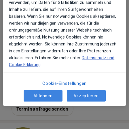
verwenden, um Daten für Statistiken zu sammeln und
Inhalte zu liefern, die auf Ihren Surfgewohnheiten
basieren. Wenn Sie nur notwendige Cookies akzeptieren,
werden wir nur diejenigen verwenden, die für die
ordnungsgemäße Nutzung unserer Website technisch
erforderlich sind. Notwendige Cookies können nie
Dr. med. Maximilian Graunke
abgelehnt werden. Sie können Ihre Zustimmung jederzeit
·
Mehr
Internist, Allgemeinmediziner, Hausarzt
in den Einstellungen widerrufen oder Ihre Präferenzen
101 Bewertungen
aktualisieren. Erfahren Sie mehr unter
Datenschutz und
Cookie Erklärung
Zu Google
Lohmühlenstr. 5 Haus CF0, Hamburg
•
Maps
Cookie-Einstellungen
Asklepios MVZ St. Georg
Dieser Arzt bzw. diese Ärztin bietet keine Online-Terminbuchung an diesem Standort an.
Ablehnen
Akzeptieren
Terminanfrage senden