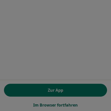
Häufig gesuchte Behandlungen
Erkrankungen
FAQ
Jameda App
Experten-Ratgeber
Für Ärzte und Heilberufler
Premiumlösungen und Preise
Für Ärzte und Heilberufler
Für Gesundheitseinrichtungen
Noa Notes
neu
Wissensdatenbank
Jameda Help Center
Sicherheitsrichtlinien
Kontakt
Zur App
Jameda - Startseite
Jameda GmbH
Im Browser fortfahren
Brienner Straße 45 a-d