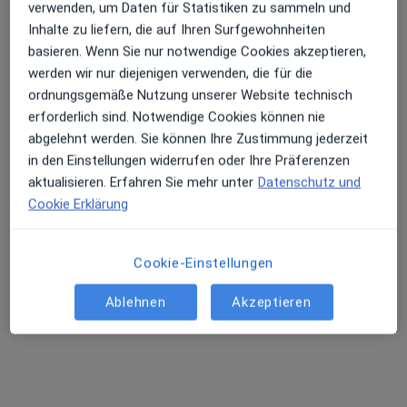
Dres. Abdel Karim Mousalli und Sami Mousalli
verwenden, um Daten für Statistiken zu sammeln und
Dieser Arzt bzw. diese Ärztin bietet keine Online-Terminbuchung an diesem Standort an.
Inhalte zu liefern, die auf Ihren Surfgewohnheiten
basieren. Wenn Sie nur notwendige Cookies akzeptieren,
Terminanfrage senden
werden wir nur diejenigen verwenden, die für die
ordnungsgemäße Nutzung unserer Website technisch
erforderlich sind. Notwendige Cookies können nie
abgelehnt werden. Sie können Ihre Zustimmung jederzeit
in den Einstellungen widerrufen oder Ihre Präferenzen
aktualisieren. Erfahren Sie mehr unter
Datenschutz und
Cookie Erklärung
Cookie-Einstellungen
Dr. Muhammad Imran
Internist, Hausarzt
Ablehnen
Akzeptieren
52 Bewertungen
Adresse
Videosprechstunde