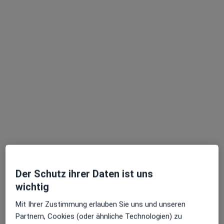
Terminanfrage senden
Dr. med. Sami Mousalli
Internist, Allgemeinmediziner, Kardiologe
54 Bewertungen
Der Schutz ihrer Daten ist uns
Adresse 1
Adresse 2
wichtig
Mit Ihrer Zustimmung erlauben Sie uns und unseren
Gerichtsstr. 1 a, Bottrop
•
Zu Google Maps
Partnern, Cookies (oder ähnliche Technologien) zu