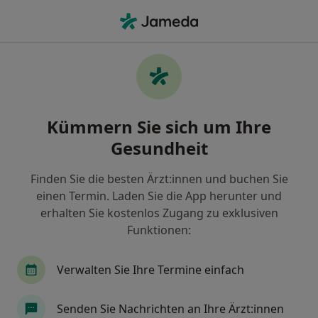
Ha
Internist • Herne, Nordrhein-Westfalen
Filter & Sortierung
Zu Google Maps
Internist in Herne: Termin buchen mit
Kümmern Sie sich um Ihre
jameda
Gesundheit
Finden Sie Internisten in Herne und buchen Sie
online ohne zusätzliche Kosten.
Finden Sie die besten Ärzt:innen und buchen Sie
Wie wir die Suchergebnisse sortieren
einen Termin. Laden Sie die App herunter und
erhalten Sie kostenlos Zugang zu exklusiven
Funktionen:
Verwalten Sie Ihre Termine einfach
Senden Sie Nachrichten an Ihre Ärzt:innen