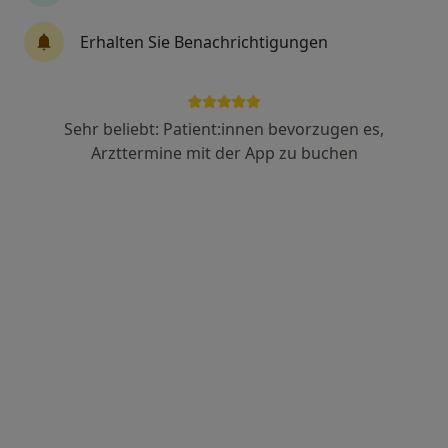
Dr. med. Mihret Löwe
Erhalten Sie Benachrichtigungen
Internistin, Kardiologin
59 Bewertungen
Sehr beliebt: Patient:innen bevorzugen es,
Bürkle de la Camp-Pl 2, Bochum
•
Zu Google Maps
Arzttermine mit der App zu buchen
Privatpraxis für Kardiologie Dr. Mihret Löwe
Privatpraxis
Dieser Arzt bzw. diese Ärztin bietet keine Online-Terminbuchung an diesem Standort an.
Terminanfrage senden