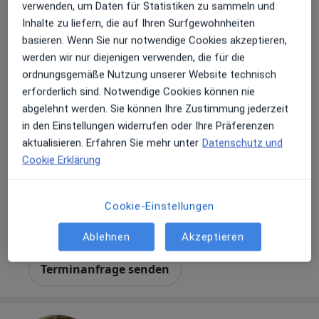
verwenden, um Daten für Statistiken zu sammeln und
Inhalte zu liefern, die auf Ihren Surfgewohnheiten
basieren. Wenn Sie nur notwendige Cookies akzeptieren,
Dr. med. Jan Schnell
werden wir nur diejenigen verwenden, die für die
·
Mehr
Internist
ordnungsgemäße Nutzung unserer Website technisch
161 Bewertungen
erforderlich sind. Notwendige Cookies können nie
abgelehnt werden. Sie können Ihre Zustimmung jederzeit
in den Einstellungen widerrufen oder Ihre Präferenzen
Adresse 1
Adresse 2
aktualisieren. Erfahren Sie mehr unter
Datenschutz und
Cookie Erklärung
Weinbergstraße 5, Potsdam
•
Zu Google Maps
Privatpraxis Dr. Jan Schnell
Cookie-Einstellungen
Privatpraxis
Dieser Arzt bzw. diese Ärztin bietet keine Online-Terminbuchung an diesem Standort an.
Ablehnen
Akzeptieren
Terminanfrage senden