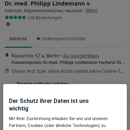
Dr. med. Philipp Lindemann
·
Mehr
Internist, Allgemeinmediziner, Hausarzt
128 Bewertungen
Adresse
Videosprechstunde
Räuschstr. 57 a, Berlin
•
Zu Google Maps
Hausarztpraxis Dr.med. Philipp Lindemann Facharzt für Innere Medizin
Dieser Arzt bzw. diese Ärztin bietet keine Online-Terminbuchung an diesem Standort an.
Terminanfrage senden
Der Schutz ihrer Daten ist uns
wichtig
Mit Ihrer Zustimmung erlauben Sie uns und unseren
Partnern, Cookies (oder ähnliche Technologien) zu