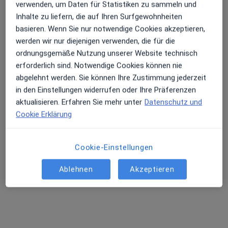
verwenden, um Daten für Statistiken zu sammeln und
Diese Ärzte und Heilberufler befinden sich
Inhalte zu liefern, die auf Ihren Surfgewohnheiten
außerhalb von Kirchheim bei München, Bayern in
basieren. Wenn Sie nur notwendige Cookies akzeptieren,
Gebieten nahe Ihrer Suche.
werden wir nur diejenigen verwenden, die für die
ordnungsgemäße Nutzung unserer Website technisch
erforderlich sind. Notwendige Cookies können nie
abgelehnt werden. Sie können Ihre Zustimmung jederzeit
in den Einstellungen widerrufen oder Ihre Präferenzen
aktualisieren. Erfahren Sie mehr unter
Datenschutz und
Cookie Erklärung
Cookie-Einstellungen
Dr. med. Anna Lena Lahmann
·
Mehr
Internistin, Notfallmedizinerin, Kardiologin
Ablehnen
Akzeptieren
598 Bewertungen
Türkenstr. 84, München
•
Zu Google Maps
Kardiologie Türkenstraße