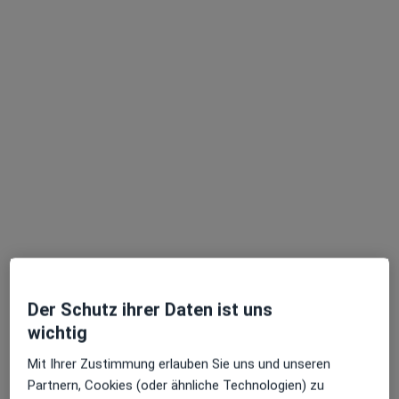
Praxis Dr.med. Marc Weidenbusch
Praxis
Allgemeinmedizin, Innere Medizin, Nephrologie
239 Bewertungen
Zu Google
Estermannweg 1, Kirchheim bei München
•
Maps
Praxis Dr.med. Marc Weidenbusch
Keine Online-Terminbuchung über jameda verfügbar
Der Schutz ihrer Daten ist uns
Profil anzeigen
wichtig
Mit Ihrer Zustimmung erlauben Sie uns und unseren
Partnern, Cookies (oder ähnliche Technologien) zu
Ärzte und Heilberufler verfügbar