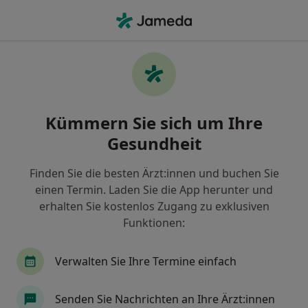
Ha
Internist • Kirchheim bei München, Bayern
Filter & Sortierung
Zu Google Maps
Internist in Kirchheim bei München:
Kümmern Sie sich um Ihre
Termin buchen mit jameda
Gesundheit
Finden Sie Internisten in Kirchheim bei München
und buchen Sie online ohne zusätzliche Kosten.
Finden Sie die besten Ärzt:innen und buchen Sie
Wie wir die Suchergebnisse sortieren
einen Termin. Laden Sie die App herunter und
erhalten Sie kostenlos Zugang zu exklusiven
Funktionen:
Verwalten Sie Ihre Termine einfach
Senden Sie Nachrichten an Ihre Ärzt:innen