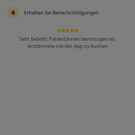
Dr. med. Gerhard Adam
Erhalten Sie Benachrichtigungen
Internist, Onkologe, Hämatologe & Internistischer Onkologe
Adresse 1
Adresse 2
Sehr beliebt: Patient:innen bevorzugen es,
Arzttermine mit der App zu buchen
Zu Google
Albert-Schweitzer-Str. 14, Villingen-Schwenningen
•
Maps
Praxis PD Dr. Dominik Schnerch Facharzt für Innere Medizin Hämatologie u.Intern.Onkologie
Privatpraxis
Dieser Arzt bzw. diese Ärztin bietet keine Online-Terminbuchung an diesem Standort an.
Terminanfrage senden