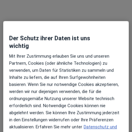
Dr. med. Christian Kuner
Internist, Gastroenterologe
Zu Google
Klinikstr. 11, Villingen-Schwenningen
•
Der Schutz ihrer Daten ist uns
Maps
wichtig
Schwarzwald-Baar Klinikum GmbH Klinik für Innere Medizin I Gastroenterologie
Dieser Arzt bzw. diese Ärztin bietet keine Online-Terminbuchung an diesem Standort an.
Mit Ihrer Zustimmung erlauben Sie uns und unseren
Partnern, Cookies (oder ähnliche Technologien) zu
Terminanfrage senden
verwenden, um Daten für Statistiken zu sammeln und
Inhalte zu liefern, die auf Ihren Surfgewohnheiten
basieren. Wenn Sie nur notwendige Cookies akzeptieren,
werden wir nur diejenigen verwenden, die für die
ordnungsgemäße Nutzung unserer Website technisch
erforderlich sind. Notwendige Cookies können nie
abgelehnt werden. Sie können Ihre Zustimmung jederzeit
in den Einstellungen widerrufen oder Ihre Präferenzen
aktualisieren. Erfahren Sie mehr unter
Datenschutz und