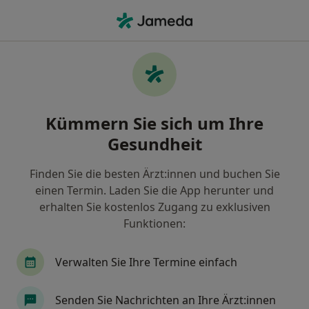
Ha
Internist • Königsfeld im Schwarzwald, Baden-Württemberg
Filter & Sortierung
Zu Google Maps
Internist in Königsfeld im Schwarzwald:
Kümmern Sie sich um Ihre
Termin buchen mit jameda
Gesundheit
Finden Sie Internisten in Königsfeld im Schwarzwald
und buchen Sie online ohne zusätzliche Kosten.
Finden Sie die besten Ärzt:innen und buchen Sie
Wie wir die Suchergebnisse sortieren
einen Termin. Laden Sie die App herunter und
erhalten Sie kostenlos Zugang zu exklusiven
Funktionen:
Verwalten Sie Ihre Termine einfach
Senden Sie Nachrichten an Ihre Ärzt:innen