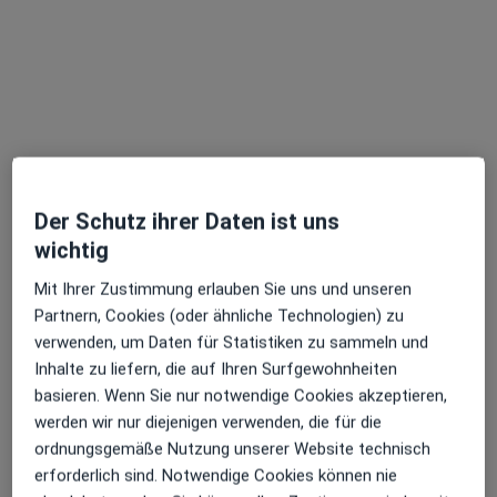
Württemberg in Gebieten nahe Ihrer Suche.
Der Schutz ihrer Daten ist uns
wichtig
Dr. med. Darafsch Kawa
Mit Ihrer Zustimmung erlauben Sie uns und unseren
·
Mehr
Zahnarzt, Mund-Kiefer-Gesichtschirurg, Oralchirurg
Partnern, Cookies (oder ähnliche Technologien) zu
156 Bewertungen
verwenden, um Daten für Statistiken zu sammeln und
Inhalte zu liefern, die auf Ihren Surfgewohnheiten
basieren. Wenn Sie nur notwendige Cookies akzeptieren,
Adresse
Videosprechstunde
werden wir nur diejenigen verwenden, die für die
ordnungsgemäße Nutzung unserer Website technisch
Kaiser-Joseph-Str. 263, Freiburg
•
Zu Google Maps
erforderlich sind. Notwendige Cookies können nie
Praxis Dr.med. Darafsch Kawa Facharzt für MKG-Chirurgie