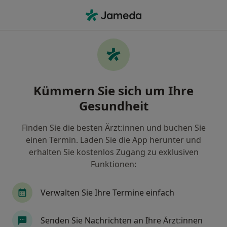
Ha
Zahnarzt • Königsfeld im Schwarzwald, Baden-Württemberg
Filter & Sortierung
Zu Google Maps
Zahnarzt in Königsfeld im Schwarzwald:
Kümmern Sie sich um Ihre
Termin buchen mit jameda
Gesundheit
Finden Sie Zahnärzte in Königsfeld im Schwarzwald
und buchen Sie online ohne zusätzliche Kosten.
Finden Sie die besten Ärzt:innen und buchen Sie
Wie wir die Suchergebnisse sortieren
einen Termin. Laden Sie die App herunter und
erhalten Sie kostenlos Zugang zu exklusiven
Funktionen:
Verwalten Sie Ihre Termine einfach
Senden Sie Nachrichten an Ihre Ärzt:innen