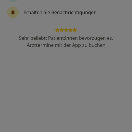
Dr. med. dent. Marc Bultmann, D.D.S.
Erhalten Sie Benachrichtigungen
M.Sc.
·
Mehr
Zahnarzt
54 Bewertungen
Sehr beliebt: Patient:innen bevorzugen es,
Arzttermine mit der App zu buchen
Zu Google
Brigachstr. 4, Villingen-Schwenningen
•
Maps
Der Zahnarzt Kompetenzzentrum für biologische Zahnmedizin Dr. Marc Bultmann D.D.s, MSc.
Dieser Arzt bzw. diese Ärztin bietet keine Online-Terminbuchung an diesem Standort an.
Terminanfrage senden