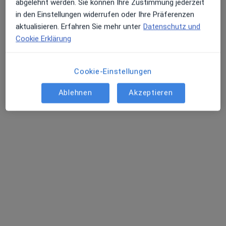
abgelehnt werden. Sie können Ihre Zustimmung jederzeit
Dieser Arzt bzw. diese Ärztin bietet keine Online-Terminbuchung an diesem Standort an.
in den Einstellungen widerrufen oder Ihre Präferenzen
aktualisieren. Erfahren Sie mehr unter
Datenschutz und
Terminanfrage senden
Cookie Erklärung
Cookie-Einstellungen
Ablehnen
Akzeptieren
Codrin Varvara
·
Mehr
Zahnarzt
28 Bewertungen
Bahnhofstr. 1, Jungingen
•
Zu Google Maps
Praxis Codrin Varvara Zahnarzt