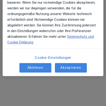
basieren. Wenn Sie nur notwendige Cookies akzeptieren,
werden wir nur diejenigen verwenden, die für die
ordnungsgemäße Nutzung unserer Website technisch
erforderlich sind. Notwendige Cookies können nie
abgelehnt werden. Sie können Ihre Zustimmung jederzeit
in den Einstellungen widerrufen oder Ihre Präferenzen
aktualisieren. Erfahren Sie mehr unter
Datenschutz und
Dr. Ammar Omanovic
Cookie Erklärung
Internist, Kardiologe
64 Bewertungen
Cookie-Einstellungen
Ablehnen
Akzeptieren
Adresse 1
Adresse 2
Kaiserslauterer Str. 14, Stuttgart
•
Zu Google Maps
MediVic | Hausarztpraxis | Privat Kardiologie | Ästhetische Medizin
Dieser Arzt bzw. diese Ärztin bietet keine Online-Terminbuchung an diesem Standort an.