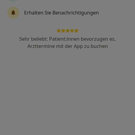
Dr. med. Heiko Schönleber
Erhalten Sie Benachrichtigungen
Internist, Gefäßchirurg
65 Bewertungen
Sehr beliebt: Patient:innen bevorzugen es,
Kaiserstr. 57/1, Reutlingen
•
Zu Google Maps
Arzttermine mit der App zu buchen
Venenpraxis Reutlingen Christian Dan Munteanu und Dr. med. Heiko Schönleber
Dieser Arzt bzw. diese Ärztin bietet keine Online-Terminbuchung an diesem Standort an.
Terminanfrage senden