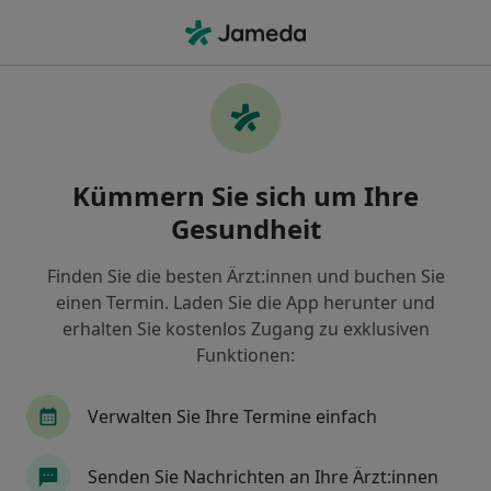
Ha
Internist • Mössingen, Baden-Württemberg
Filter & Sortierung
Zu Google Maps
Internist in Mössingen: Termin buchen
Kümmern Sie sich um Ihre
mit jameda
Gesundheit
Finden Sie Internisten in Mössingen und buchen Sie
online ohne zusätzliche Kosten.
Finden Sie die besten Ärzt:innen und buchen Sie
Wie wir die Suchergebnisse sortieren
einen Termin. Laden Sie die App herunter und
erhalten Sie kostenlos Zugang zu exklusiven
Funktionen:
Verwalten Sie Ihre Termine einfach
Senden Sie Nachrichten an Ihre Ärzt:innen