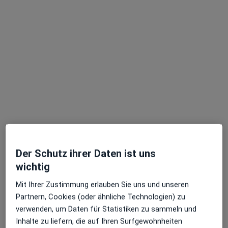
·
Mehr
Internistin, Allgemeinmedizinerin
6 Bewertungen
Holzelfinger Str. 13, Lichtenstein
•
Zu Google Maps
Praxis Liliana-Felicia Martin Fachärztin für Innere Medizin
Privatpraxis
Dieser Arzt bzw. diese Ärztin bietet keine Online-Terminbuchung an diesem Standort an.
Terminanfrage senden
Der Schutz ihrer Daten ist uns
Ärzte und Heilberufler verfügbar
wichtig
Diese Ärzte und Heilberufler befinden sich
Mit Ihrer Zustimmung erlauben Sie uns und unseren
außerhalb von Mössingen, Baden-Württemberg in
Partnern, Cookies (oder ähnliche Technologien) zu
Gebieten nahe Ihrer Suche.
verwenden, um Daten für Statistiken zu sammeln und
Inhalte zu liefern, die auf Ihren Surfgewohnheiten