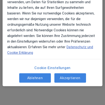
verwenden, um Daten für Statistiken zu sammeln und
Dieser Arzt bzw. diese Ärztin bietet keine Online-Terminbuchung an diesem Standort an.
Inhalte zu liefern, die auf Ihren Surfgewohnheiten
Terminanfrage senden
basieren. Wenn Sie nur notwendige Cookies akzeptieren,
werden wir nur diejenigen verwenden, die für die
ordnungsgemäße Nutzung unserer Website technisch
erforderlich sind. Notwendige Cookies können nie
abgelehnt werden. Sie können Ihre Zustimmung jederzeit
in den Einstellungen widerrufen oder Ihre Präferenzen
aktualisieren. Erfahren Sie mehr unter
Datenschutz und
Cookie Erklärung
Dr. med. Lioba Pieterse
Cookie-Einstellungen
Internistin, Nephrologin, Rheumatologin
Ablehnen
Akzeptieren
82 Bewertungen
Adresse 1
Adresse 2