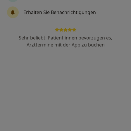
Dr. med. Stefan Schröder
Erhalten Sie Benachrichtigungen
Internist, Pneumologe, Allergologe
55 Bewertungen
Sehr beliebt: Patient:innen bevorzugen es,
Kaiserstr. 2, Heilbronn
•
Zu Google Maps
Arzttermine mit der App zu buchen
Praxis Dr.med. Stefan Schröder Facharzt für Innere Medizin und Pneumologie
Dieser Arzt bzw. diese Ärztin bietet keine Online-Terminbuchung an diesem Standort an.
Terminanfrage senden