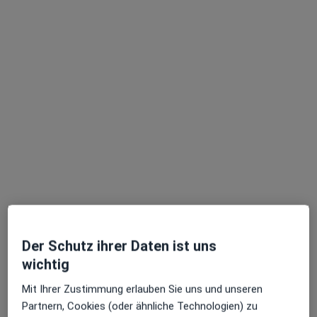
Prof. Dr. med. Tim Süselbeck
Internist, Kardiologe
63 Bewertungen
Adresse 1
Adresse 2
Der Schutz ihrer Daten ist uns
wichtig
Eppelheimer Str. 8, Heidelberg
•
Zu Google Maps
Kardiologische Privatpraxis Prof. Dr. Dariusch Haghi Prof. Dr. Rainer Schimpf Prof. Dr. Tim Süselbeck Dr. med. Julia Becker
Mit Ihrer Zustimmung erlauben Sie uns und unseren
Privatpraxis
Partnern, Cookies (oder ähnliche Technologien) zu