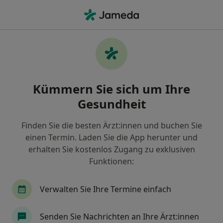
Ha
Internist • Neckarsulm, Baden-Württemberg
Filter & Sortierung
Zu Google Maps
Internist in Neckarsulm: Termin buchen
Kümmern Sie sich um Ihre
mit jameda
Gesundheit
Finden Sie Internisten in Neckarsulm und buchen Sie
online ohne zusätzliche Kosten.
Finden Sie die besten Ärzt:innen und buchen Sie
Wie wir die Suchergebnisse sortieren
einen Termin. Laden Sie die App herunter und
erhalten Sie kostenlos Zugang zu exklusiven
Funktionen:
Verwalten Sie Ihre Termine einfach
Senden Sie Nachrichten an Ihre Ärzt:innen