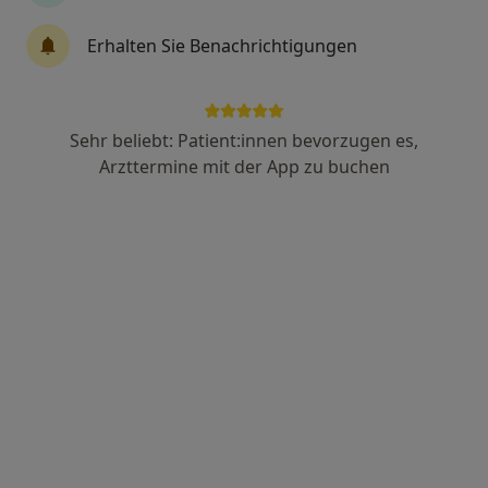
Dr. med. Johannes Janschek
Erhalten Sie Benachrichtigungen
Internist, Gastroenterologe, Notfallmediziner
48 Bewertungen
Sehr beliebt: Patient:innen bevorzugen es,
Loschwitzer Str. 32, Dresden
•
Zu Google Maps
Arzttermine mit der App zu buchen
Praxis Dr.med. Johannes Janschek Facharzt für Innere Medizin
Dieser Arzt bzw. diese Ärztin bietet keine Online-Terminbuchung an diesem Standort an.
Terminanfrage senden