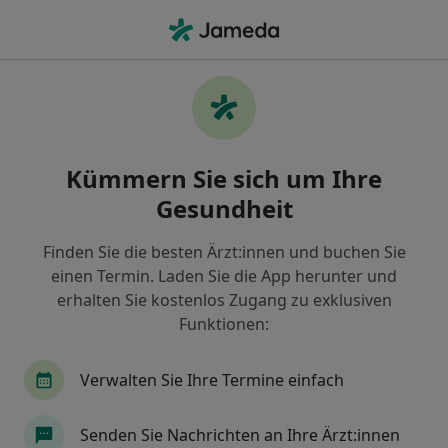
Ha
Internist • Radeberg, Sachsen
Filter & Sortierung
Zu Google Maps
Internist in Radeberg: Termin buchen mit
Kümmern Sie sich um Ihre
jameda
Gesundheit
Finden Sie Internisten in Radeberg und buchen Sie
online ohne zusätzliche Kosten.
Finden Sie die besten Ärzt:innen und buchen Sie
Wie wir die Suchergebnisse sortieren
einen Termin. Laden Sie die App herunter und
erhalten Sie kostenlos Zugang zu exklusiven
Funktionen:
Verwalten Sie Ihre Termine einfach
Senden Sie Nachrichten an Ihre Ärzt:innen