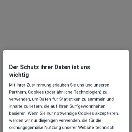
Avetia- Spezialklinik für Hunde und
Katzen
Klinik
·
Mehr
Tiermedizin, Allgemeinchirurgie, Allgemeinmedizin
209 Bewertungen
Fischhausstr. 5, Dresden
•
Zu Google Maps
Der Schutz ihrer Daten ist uns
Avetia- Spezialklinik für Hunde und Katzen
wichtig
Keine Online-Terminbuchung über jameda verfügbar
Mit Ihrer Zustimmung erlauben Sie uns und unseren
Partnern, Cookies (oder ähnliche Technologien) zu
Profil anzeigen
verwenden, um Daten für Statistiken zu sammeln und
Inhalte zu liefern, die auf Ihren Surfgewohnheiten
basieren. Wenn Sie nur notwendige Cookies akzeptieren,
werden wir nur diejenigen verwenden, die für die
ordnungsgemäße Nutzung unserer Website technisch