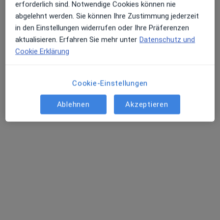
erforderlich sind. Notwendige Cookies können nie
abgelehnt werden. Sie können Ihre Zustimmung jederzeit
in den Einstellungen widerrufen oder Ihre Präferenzen
aktualisieren. Erfahren Sie mehr unter
Datenschutz und
Dr. med. Katja Kretschmer
Cookie Erklärung
·
Mehr
Internistin
24 Bewertungen
Cookie-Einstellungen
Sachsenwerkstr. 71, Dresden
•
Zu Google Maps
Ablehnen
Akzeptieren
Praxis Dr.med. Katja Kretschmer Fachärztin für Innere Medizin
Dieser Arzt bzw. diese Ärztin bietet keine Online-Terminbuchung an diesem Standort an.
Terminanfrage senden