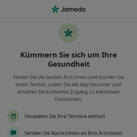
Ha
Internist • Schongau, Bayern
Filter & Sortierung
Zu Google Maps
Internist in Schongau: Termin buchen mit
Kümmern Sie sich um Ihre
jameda
Gesundheit
Finden Sie Internisten in Schongau und buchen Sie
online ohne zusätzliche Kosten.
Finden Sie die besten Ärzt:innen und buchen Sie
Wie wir die Suchergebnisse sortieren
einen Termin. Laden Sie die App herunter und
erhalten Sie kostenlos Zugang zu exklusiven
Funktionen:
Verwalten Sie Ihre Termine einfach
Senden Sie Nachrichten an Ihre Ärzt:innen