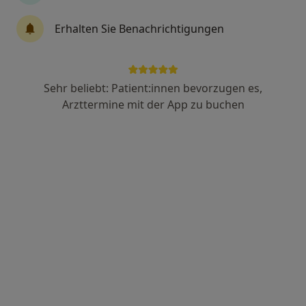
Dr. med. Jiri Faltis
Erhalten Sie Benachrichtigungen
·
Mehr
Internist, Notfallmediziner, Allgemeinmediziner
10 Bewertungen
Sehr beliebt: Patient:innen bevorzugen es,
Burggener Str. 13, Schongau
•
Zu Google Maps
Arzttermine mit der App zu buchen
Praxis Dr.med. Jiri Faltis Facharzt für Innere Medizin
Dieser Arzt bzw. diese Ärztin bietet keine Online-Terminbuchung an diesem Standort an.
Terminanfrage senden