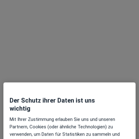
Dr. med. Anna Lena Lahmann
·
Mehr
Internistin, Notfallmedizinerin, Kardiologin
598 Bewertungen
Türkenstr. 84, München
•
Zu Google Maps
Kardiologie Türkenstraße
Dieser Arzt bzw. diese Ärztin bietet keine Online-Terminbuchung an diesem Standort an.
Der Schutz ihrer Daten ist uns
wichtig
Terminanfrage senden
Mit Ihrer Zustimmung erlauben Sie uns und unseren
Partnern, Cookies (oder ähnliche Technologien) zu
verwenden, um Daten für Statistiken zu sammeln und