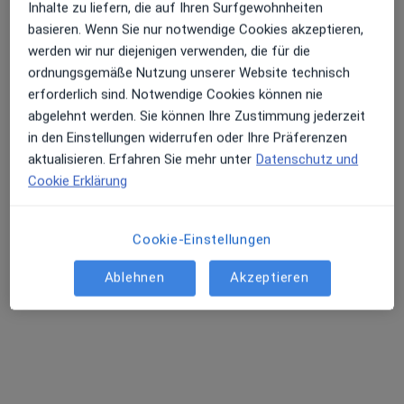
Inhalte zu liefern, die auf Ihren Surfgewohnheiten
basieren. Wenn Sie nur notwendige Cookies akzeptieren,
werden wir nur diejenigen verwenden, die für die
ordnungsgemäße Nutzung unserer Website technisch
erforderlich sind. Notwendige Cookies können nie
abgelehnt werden. Sie können Ihre Zustimmung jederzeit
Priv.-Doz. Dr. med. Klaus Tiemann
in den Einstellungen widerrufen oder Ihre Präferenzen
·
Mehr
Internist, Kardiologe
aktualisieren. Erfahren Sie mehr unter
Datenschutz und
321 Bewertungen
Cookie Erklärung
Adresse
Videosprechstunde
Cookie-Einstellungen
Ablehnen
Akzeptieren
Am Isarkanal 36, München
•
Zu Google Maps
Peter Osypka Herzzentrum Internistisches Klinikum München Süd GmbH
Dieser Arzt bzw. diese Ärztin bietet keine Online-Terminbuchung an diesem Standort an.
Terminanfrage senden