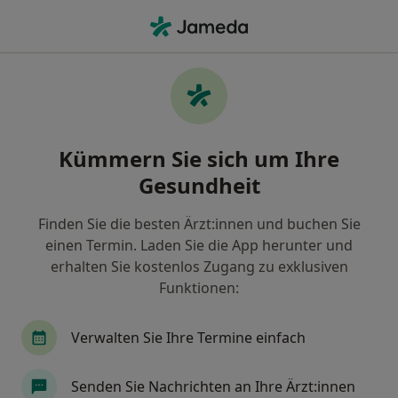
Ha
Internist • Werdau, Sachsen
Filter & Sortierung
Zu Google Maps
Internist in Werdau: Termin buchen mit
Kümmern Sie sich um Ihre
jameda
Gesundheit
Finden Sie Internisten in Werdau und buchen Sie
online ohne zusätzliche Kosten.
Finden Sie die besten Ärzt:innen und buchen Sie
Wie wir die Suchergebnisse sortieren
einen Termin. Laden Sie die App herunter und
erhalten Sie kostenlos Zugang zu exklusiven
Funktionen:
Verwalten Sie Ihre Termine einfach
Senden Sie Nachrichten an Ihre Ärzt:innen