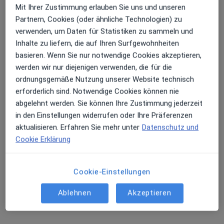
Mit Ihrer Zustimmung erlauben Sie uns und unseren
Partnern, Cookies (oder ähnliche Technologien) zu
verwenden, um Daten für Statistiken zu sammeln und
Inhalte zu liefern, die auf Ihren Surfgewohnheiten
Dr. med. Hartmut Köppen
basieren. Wenn Sie nur notwendige Cookies akzeptieren,
Internist, Allgemeinmediziner, Proktologe
werden wir nur diejenigen verwenden, die für die
36 Bewertungen
ordnungsgemäße Nutzung unserer Website technisch
erforderlich sind. Notwendige Cookies können nie
abgelehnt werden. Sie können Ihre Zustimmung jederzeit
Burgplatz 2, Leipzig
•
Zu Google Maps
in den Einstellungen widerrufen oder Ihre Präferenzen
Privatpraxis Dr.med. Hartmut Köppen Facharzt für Innere Medizin
aktualisieren. Erfahren Sie mehr unter
Datenschutz und
Privatpraxis
Cookie Erklärung
Dieser Arzt bzw. diese Ärztin bietet keine Online-Terminbuchung an diesem Standort an.
Terminanfrage senden
Cookie-Einstellungen
Ablehnen
Akzeptieren