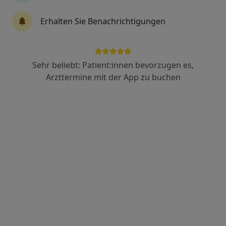
Dipl.-Med. Heike Martin
Erhalten Sie Benachrichtigungen
Internistin, Nephrologin
5 Bewertungen
Sehr beliebt: Patient:innen bevorzugen es,
Hilfegottesschachtstr. 3, Zwickau
•
Zu Google Maps
Arzttermine mit der App zu buchen
Internistische Praxis PD Dr. Alexander Sämann Sebastian Höhne Heike Martin u.w.
Dieser Arzt bzw. diese Ärztin bietet keine Online-Terminbuchung an diesem Standort an.
Terminanfrage senden